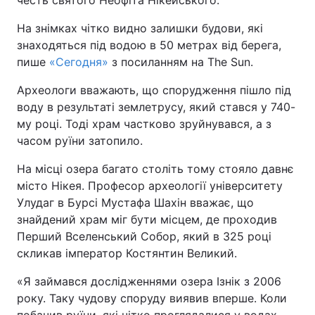
честь святого Неофіта Нікейського.
На знімках чітко видно залишки будови, які
знаходяться під водою в 50 метрах від берега,
пише
«Сегодня»
з посиланням на The Sun.
Археологи вважають, що спорудження пішло під
воду в результаті землетрусу, який стався у 740-
му році. Тоді храм частково зруйнувався, а з
часом руїни затопило.
На місці озера багато століть тому стояло давнє
місто Нікея. Професор археології університету
Улудаг в Бурсі Мустафа Шахін вважає, що
знайдений храм міг бути місцем, де проходив
Перший Вселенський Собор, який в 325 році
скликав імператор Костянтин Великий.
«Я займався дослідженнями озера Ізнік з 2006
року. Таку чудову споруду виявив вперше. Коли