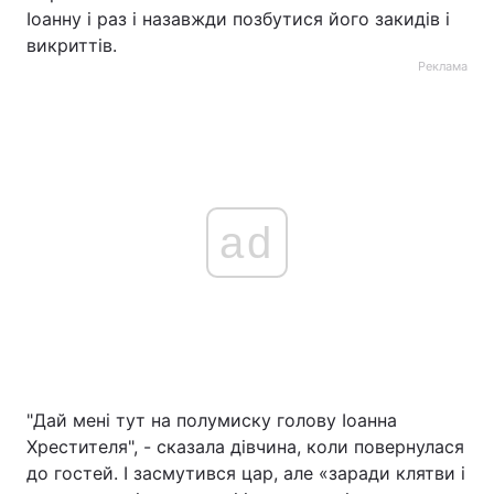
Іоанну і раз і назавжди позбутися його закидів і
викриттів.
Реклама
ad
"Дай мені тут на полумиску голову Іоанна
Хрестителя", - сказала дівчина, коли повернулася
до гостей. І засмутився цар, але «заради клятви і