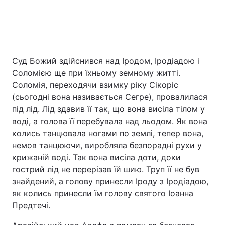
Суд Божий здійснився над Іродом, Іродіадою і
Соломією ще при їхньому земному житті.
Соломія, переходячи взимку ріку Сікоріс
(сьогодні вона називається Сегре), провалилася
під лід. Лід здавив її так, що вона висіла тілом у
воді, а голова її перебувала над льодом. Як вона
колись танцювала ногами по землі, тепер вона,
немов танцюючи, виробляла безпорадні рухи у
крижаній воді. Так вона висіла доти, доки
гострий лід не перерізав їй шию. Труп її не був
знайдений, а голову принесли Іроду з Іродіадою,
як колись принесли їм голову святого Іоанна
Предтечі.