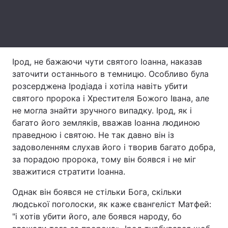
Тема оформлення
Ірод, не бажаючи чути святого Іоанна, наказав
заточити останнього в темницю. Особливо була
розсерджена Іродіада і хотіла навіть убити
святого пророка і Хрестителя Божого Івана, але
не могла знайти зручного випадку. Ірод, як і
багато його земляків, вважав Іоанна людиною
праведною і святою. Не так давно він із
задоволенням слухав його і творив багато добра,
за порадою пророка, тому він боявся і не міг
зважитися стратити Іоанна.
Однак він боявся не стільки Бога, скільки
людської поголоски, як каже євангеліст Матфей:
"і хотів убити його, але боявся народу, бо