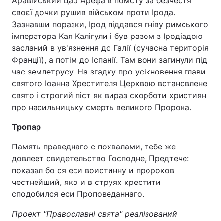
Аравійський цар Арефа в помсту за безчестя
своєї дочки рушив військом проти Ірода.
Зазнавши поразки, Ірод піддався гніву римського
імператора Кая Калігули і був разом з Іродіадою
засланий в ув'язнення до Галії (сучасна територія
Франції), а потім до Іспанії. Там вони загинули під
час землетрусу. На згадку про усікновення глави
святого Іоанна Хрестителя Церквою встановлене
свято і строгий піст як вираз скорботи християн
про насильницьку смерть великого Пророка.
Тропар
Память праведнаго с похвалами, тебе же
довлеет свидетельство Господне, Предтече:
показал бо ся еси воистинну и пророков
честнейший, яко и в струях крестити
сподобился еси Проповеданнаго.
Проект "Православні свята" реалізований