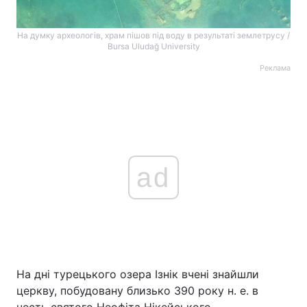
На думку археологів, храм пішов під воду в результаті землетрусу /
Bursa Uludağ University
Реклама
ad
На дні турецького озера Ізнік вчені знайшли
церкву, побудовану близько 390 року н. е. в