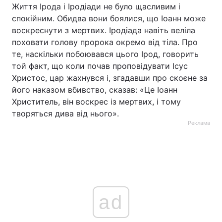
Життя Ірода і Іродіади не було щасливим і
спокійним. Обидва вони боялися, що Іоанн може
воскреснути з мертвих. Іродіада навіть веліла
поховати голову пророка окремо від тіла. Про
те, наскільки побоювався цього Ірод, говорить
той факт, що коли почав проповідувати Ісус
Христос, цар жахнувся і, згадавши про скоєне за
його наказом вбивство, сказав: «Це Іоанн
Христитель, він воскрес із мертвих, і тому
творяться дива від нього».
Реклама
ad