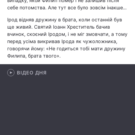
випадку, якби Филип помер і не залишив після
себе потомства. Але тут все було зовсім інакше...
Лонгріди
Ірод відняв дружину в брата, коли останній був
ще живий. Святий Іоанн Хреститель бачив
Відео з Youtube
Статті
вчинок, скоєний Іродом, і не міг змовчати, а тому
перед усіма викривав Ірода як чужоложника,
Інтерв'ю
Думки
говорячи йому: «Не годиться тобі мати дружину
Архів
Вакансії
Филипа, брата твого».
Контакти
ВІДЕО ДНЯ
Послуги