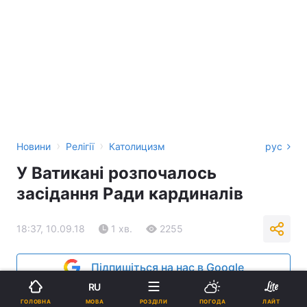
›
›
Новини
Релігії
Католицизм
рус
У Ватикані розпочалось
засідання Ради кардиналів
18:37, 10.09.18
1 хв.
2255
Підпишіться на нас в Google
RU
МОВА
ГОЛОВНА
РОЗДІЛИ
ПОГОДА
ЛАЙТ