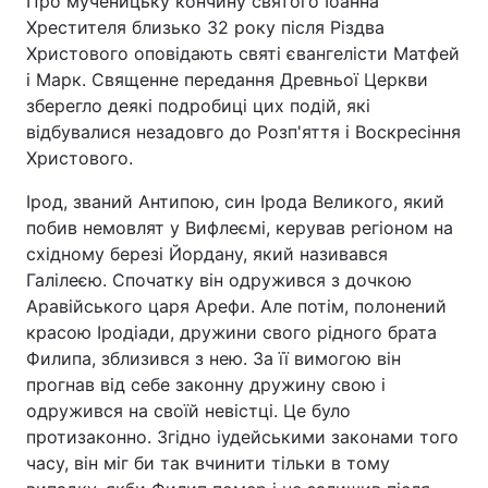
Про мученицьку кончину святого Іоанна
Хрестителя близько 32 року після Різдва
Христового оповідають святі євангелісти Матфей
і Марк. Священне передання Древньої Церкви
Головна
Війна
зберегло деякі подробиці цих подій, які
відбувалися незадовго до Розп'яття і Воскресіння
Україна
Політика
Христового.
Економіка
Світ
Ірод, званий Антипою, син Ірода Великого, який
побив немовлят у Вифлеємі, керував регіоном на
Спорт
Наука
східному березі Йордану, який називався
Галілеєю. Спочатку він одружився з дочкою
Техно і зв'язок
Лайт
Аравійського царя Арефи. Але потім, полонений
красою Іродіади, дружини свого рідного брата
Зброя
Інциденти
Филипа, зблизився з нею. За її вимогою він
Здоров'я
Туризм
прогнав від себе законну дружину свою і
одружився на своїй невістці. Це було
Цікавинки
Погода
протизаконно. Згідно іудейськими законами того
часу, він міг би так вчинити тільки в тому
Екологія
Регіони