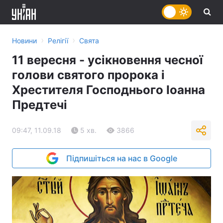
›
›
Новини
Релігії
Свята
11 вересня - усікновення чесної
голови святого пророка і
Хрестителя Господнього Іоанна
Предтечі
09:47, 11.09.18
5 хв.
3866
Підпишіться на нас в Google