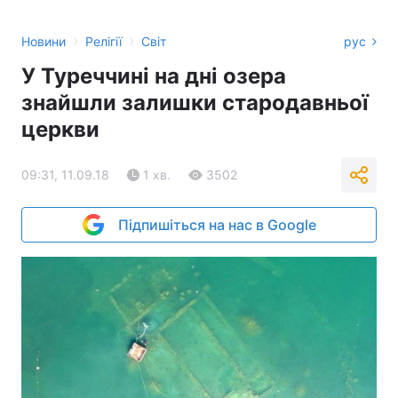
›
›
Новини
Релігії
Світ
рус
У Туреччині на дні озера
знайшли залишки стародавньої
церкви
09:31, 11.09.18
1 хв.
3502
Підпишіться на нас в Google