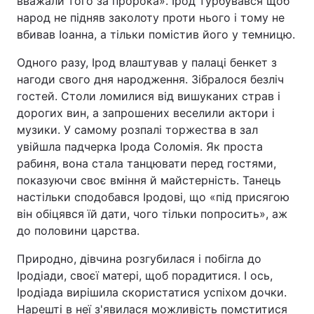
вважали того за пророка». Ірод турбувався щоб
народ не підняв заколоту проти нього і тому не
вбивав Іоанна, а тільки помістив його у темницю.
Одного разу, Ірод влаштував у палаці бенкет з
нагоди свого дня народження. Зібралося безліч
гостей. Столи ломилися від вишуканих страв і
дорогих вин, а запрошених веселили актори і
музики. У самому розпалі торжества в зал
увійшла падчерка Ірода Соломія. Як проста
рабиня, вона стала танцювати перед гостями,
показуючи своє вміння й майстерність. Танець
настільки сподобався Іродові, що «під присягою
він обіцявся їй дати, чого тільки попросить», аж
до половини царства.
Природно, дівчина розгубилася і побігла до
Іродіади, своєї матері, щоб порадитися. І ось,
Іродіада вирішила скористатися успіхом дочки.
Нарешті в неї з'явилася можливість помститися