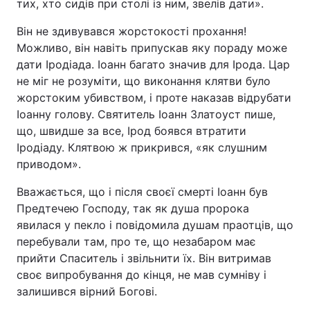
тих, хто сидів при столі із ним, звелів дати».
Він не здивувався жорстокості прохання!
Можливо, він навіть припускав яку пораду може
дати Іродіада. Іоанн багато значив для Ірода. Цар
не міг не розуміти, що виконання клятви було
жорстоким убивством, і проте наказав відрубати
Іоанну голову. Святитель Іоанн Златоуст пише,
що, швидше за все, Ірод боявся втратити
Іродіаду. Клятвою ж прикрився, «як слушним
приводом».
Вважається, що і після своєї смерті Іоанн був
Предтечею Господу, так як душа пророка
явилася у пекло і повідомила душам праотців, що
перебували там, про те, що незабаром має
прийти Спаситель і звільнити їх. Він витримав
своє випробування до кінця, не мав сумніву і
залишився вірний Богові.