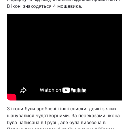
В іконі знаходяться 4 мощевика.
Головна
Війна
Україна
Політика
Економіка
Світ
Спорт
Наука
Техно і зв'язок
Лайт
Зброя
Інциденти
Здоров'я
Туризм
З ікони були зроблені і інші списки, деякі з яких
Цікавинки
Погода
шанувалися чудотворними. За переказами, ікона
була написана в Грузії, але була вивезена в
Екологія
Регіони