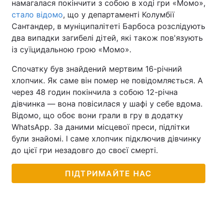
намагалася покінчити з собою в ході гри «Момо»,
стало відомо
, що у департаменті Колумбії
Сантандер, в муніципалітеті Барбоса розслідують
два випадки загибелі дітей, які також пов'язують
із суїцидальною грою «Момо».
Спочатку був знайдений мертвим 16-річний
хлопчик. Як саме він помер не повідомляється. А
через 48 годин покінчила з собою 12-річна
дівчинка — вона повісилася у шафі у себе вдома.
Відомо, що обоє вони грали в гру в додатку
WhatsApp. За даними місцевої преси, підлітки
були знайомі. І саме хлопчик підключив дівчинку
до цієї гри незадовго до своєї смерті.
ПІДТРИМАЙТЕ НАС