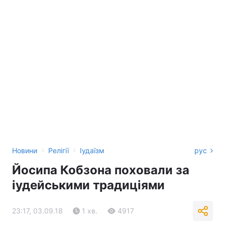
›
›
Новини
Релігії
Іудаїзм
рус
Йосипа Кобзона поховали за
іудейськими традиціями
23:17, 03.09.18
1 хв.
4917