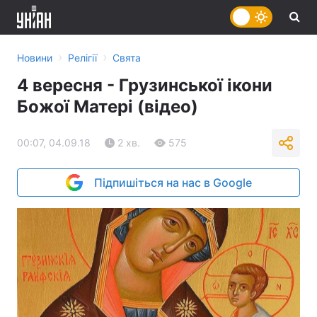
›
›
Новини
Релігії
Свята
4 вересня - Грузинської ікони
Божої Матері (відео)
00:07, 04.09.18
2 хв.
575
Підпишіться на нас в Google