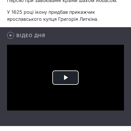
Персію при завоюванні країни шахом Аббасом.
Лонгріди
У 1625 році ікону придбав прикажчик
ярославського купця Григорія Литкіна.
Відео з Youtube
Статті
ВІДЕО ДНЯ
Інтерв'ю
Думки
Архів
Вакансії
Контакти
Послуги
Play
Video