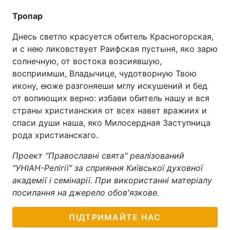
Тропар
Днесь светло красуется обитель Красногорская,
и с нею ликовствует Раифская пустыня, яко зарю
солнечную, от востока возсиявшую,
восприимши, Владычице, чудотворную Твою
икону, еюже разгоняеши мглу искушений и бед
от вопиющих верно: избави обитель нашу и вся
страны христианския от всех навет вражиих и
спаси души наша, яко Милосердная Заступница
рода христианскаго.
Проект "Православні свята" реалізований
"УНІАН-Релігії" за сприяння Київської духовної
академії і семінарії. При використанні матеріалу
посилання на джерело обов'язкове.
ПІДТРИМАЙТЕ НАС