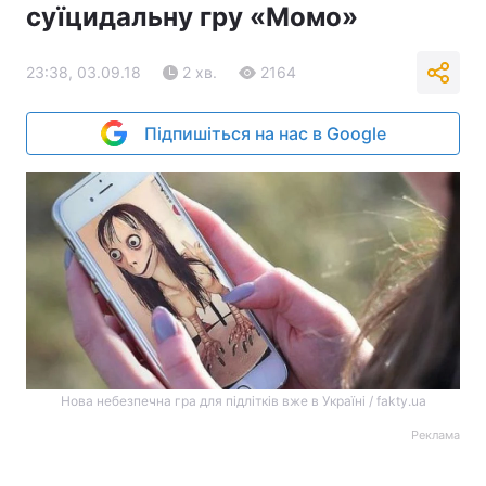
суїцидальну гру «Момо»
23:38, 03.09.18
2 хв.
2164
Підпишіться на нас в Google
Нова небезпечна гра для підлітків вже в Україні / fakty.ua
Реклама