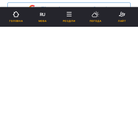
Підпишіться на нас в Google
RU
МОВА
ГОЛОВНА
РОЗДІЛИ
ПОГОДА
ЛАЙТ
Дочка Йосипа Кобзона Наталія Раппопорт-Кобзон (праворуч на
першому плані) / Сергій Савостьянов/ТАСС
Реклама