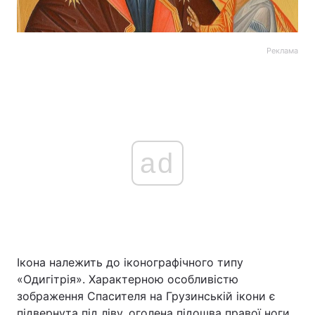
Реклама
ad
Ікона належить до іконографічного типу
«Одигітрія». Характерною особливістю
зображення Спасителя на Грузинській ікони є
підвернута під ліву, оголена підошва правої ноги.