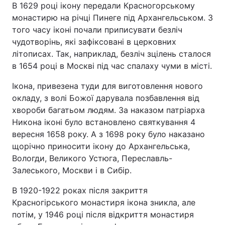
В 1629 році ікону передали Красногорському
Тема оформлення
монастирю на річці Пинеге під Архангельськом. З
того часу іконі почали приписувати безліч
чудотворінь, які зафіксовані в церковних
літописах. Так, наприклад, безліч зцілень сталося
в 1654 році в Москві під час спалаху чуми в місті.
Ікона, привезена туди для виготовлення нового
окладу, з волі Божої дарувала позбавлення від
хвороби багатьом людям. За наказом патріарха
Никона іконі було встановлено святкування 4
вересня 1658 року. А з 1698 року було наказано
щорічно приносити ікону до Архангельська,
Вологди, Великого Устюга, Переславль-
Залеського, Москви і в Сибір.
В 1920-1922 роках після закриття
Красногірського монастиря ікона зникла, але
потім, у 1946 році після відкриття монастиря