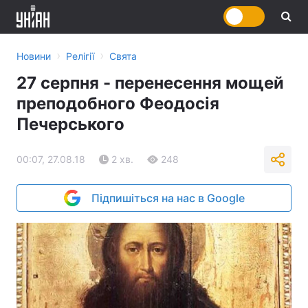
›
›
Новини
Релігії
Свята
27 серпня - перенесення мощей
преподобного Феодосія
Печерського
00:07, 27.08.18
2 хв.
248
Підпишіться на нас в Google