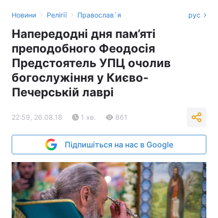
›
›
Новини
Релігії
Православ`я
рус
Напередодні дня пам’яті
преподобного Феодосія
Предстоятель УПЦ очолив
богослужіння у Києво-
Печерській лаврі
22:59, 26.08.18
1 хв.
861
Підпишіться на нас в Google