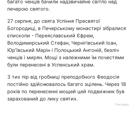
багато ченців бачили надзвичайне світло над
печерою святого.
Тема оформлення
27 серпня, до свята Успіння Пресвятої
Богородиці, в Печерському монастирі зібралися
єпископи - Переяславський Єфрем,
Володимирський Стефан, Чернігівський Іоан,
Юр'ївський Марін і Полоцький Антоній, безліч
ченців і мирян. Мощі з належними їм почестями
були перенесені в Успенський храм.
З тих пір від гробниці преподобного Феодосія
постійно здійснювалось багато зцілень. Через 18
років по перенесенні мощей цей подвижник був
зарахований до лику святих.
Реклама