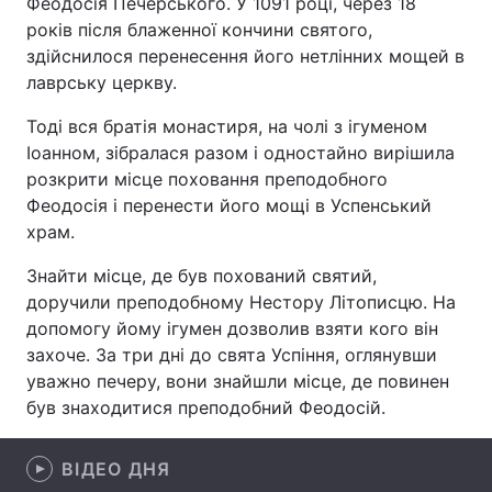
Феодосія Печерського. У 1091 році, через 18
років після блаженної кончини святого,
здійснилося перенесення його нетлінних мощей в
лаврську церкву.
Головна
Війна
Тоді вся братія монастиря, на чолі з ігуменом
Україна
Політика
Іоанном, зібралася разом і одностайно вирішила
розкрити місце поховання преподобного
Економіка
Світ
Феодосія і перенести його мощі в Успенський
храм.
Спорт
Наука
Знайти місце, де був похований святий,
Техно і зв'язок
Лайт
доручили преподобному Нестору Літописцю. На
допомогу йому ігумен дозволив взяти кого він
Зброя
Інциденти
захоче. За три дні до свята Успіння, оглянувши
уважно печеру, вони знайшли місце, де повинен
Здоров'я
Туризм
був знаходитися преподобний Феодосій.
Цікавинки
Погода
ВІДЕО ДНЯ
Екологія
Регіони