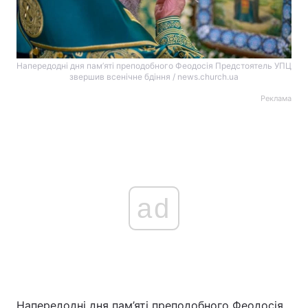
Напередодні дня пам’яті преподобного Феодосія Предстоятель УПЦ
звершив всенічне бдіння / news.church.ua
Реклама
ad
Напередодні дня пам’яті преподобного Феодосія