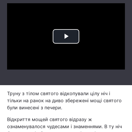
Лонгріди
Відео з Youtube
Статті
Інтерв'ю
Думки
Play
Архів
Вакансії
Video
Контакти
Послуги
Труну з тілом святого відкопували цілу ніч і
тільки на ранок на диво збережені мощі святого
були винесені з печери.
Відкриття мощей святого відразу ж
ознаменувалося чудесами і знаменнями. В ту ніч