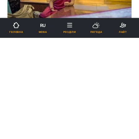
RU
МОВА
ГОЛОВНА
РОЗДІЛИ
ПОГОДА
ЛАЙТ
Предстоятель УПЦ очолив богослужіння у Києво-Печерській лаврі
/ news.church.ua