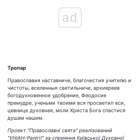
ad
Тропар
Православия наставниче, благочестия учителю и
чистоты, вселенныя светильниче, архиереев
богодухновенное удобрение, Феодосие
премудре, ученьми твоими вся просветил еси,
цевнице духовная, моли Христа Бога спастися
душам нашим.
Проект "Православні свята" реалізований
"УНІАН-Релігії" за сприяння Київської Духовної