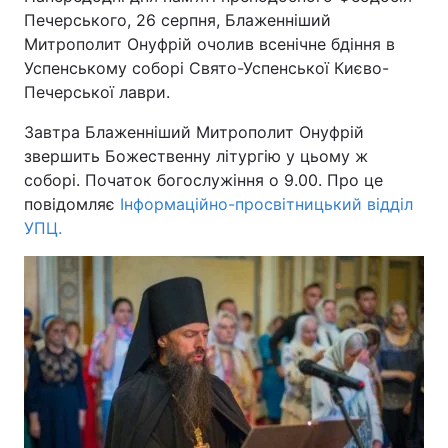
Печерського, 26 серпня, Блаженніший
Митрополит Онуфрій очолив всенічне бдіння в
Успенському соборі Свято-Успенської Києво-
Печерської лаври.
Завтра Блаженніший Митрополит Онуфрій
звершить Божественну літургію у цьому ж
соборі. Початок богослужіння о 9.00. Про це
повідомляє
Інформаційно-просвітницький відділ
УПЦ.