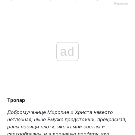
Реклама
ad
Тропар
Добромученице Миропие и Христа невесто
нетленная, ныне Емуже предстоиши, прекрасная,
раны носящи плоти, яко камни светлы и
светообразны, и в кровавую порфиру, яко