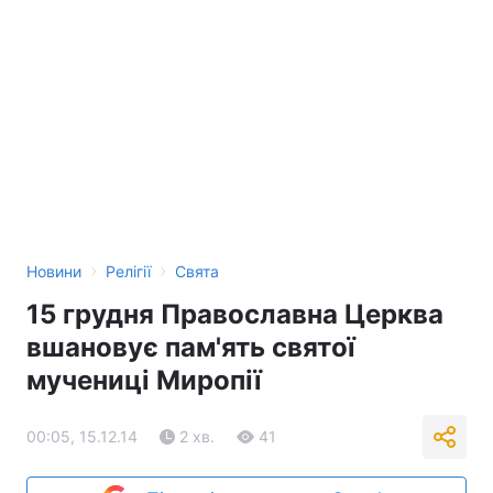
›
›
Новини
Релігії
Свята
15 грудня Православна Церква
вшановує пам'ять святої
мучениці Миропії
00:05, 15.12.14
2 хв.
41