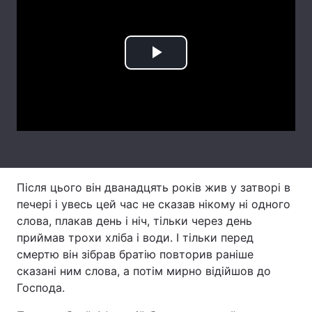
Лонгріди
Play
Відео з Youtube
Статті
Video
Інтерв'ю
Думки
Архів
Вакансії
Контакти
Після цього він дванадцять років жив у затворі в
Послуги
печері і увесь цей час не сказав нікому ні одного
слова, плакав день і ніч, тільки через день
приймав трохи хліба і води. І тільки перед
смертю він зібрав братію повторив раніше
сказані ним слова, а потім мирно відійшов до
Господа.