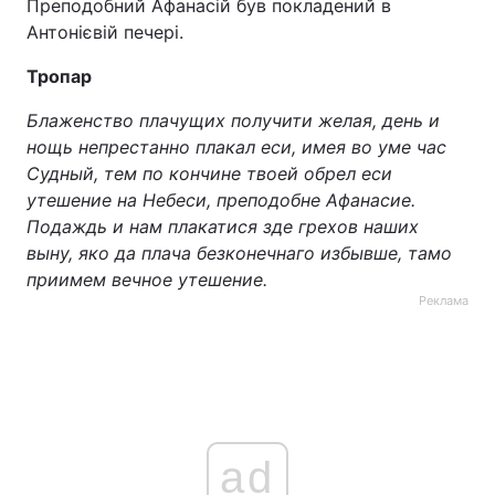
Преподобний Афанасій був покладений в
Антонієвій печері.
Тема оформлення
Тропар
Блаженство плачущих получити желая, день и
нощь непрестанно плакал еси, имея во уме час
Судный, тем по кончине твоей обрел еси
утешение на Небеси, преподобне Афанасие.
Подаждь и нам плакатися зде грехов наших
выну, яко да плача безконечнаго избывше, тамо
приимем вечное утешение.
Реклама
ad