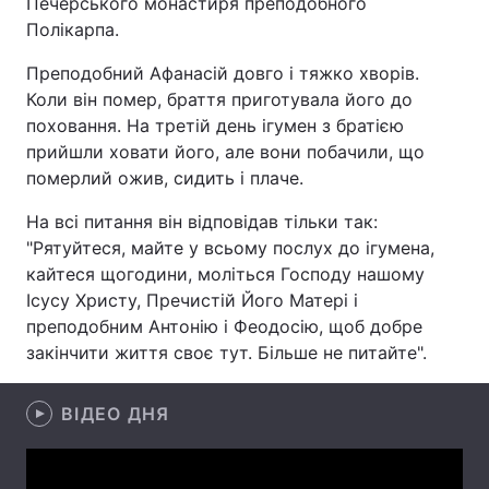
Печерського монастиря преподобного
Полікарпа.
Преподобний Афанасій довго і тяжко хворів.
Головна
Війна
Коли він помер, браття приготувала його до
поховання. На третій день ігумен з братією
Україна
Політика
прийшли ховати його, але вони побачили, що
померлий ожив, сидить і плаче.
Економіка
Світ
На всі питання він відповідав тільки так:
Спорт
Наука
"Рятуйтеся, майте у всьому послух до ігумена,
кайтеся щогодини, моліться Господу нашому
Техно і зв'язок
Лайт
Ісусу Христу, Пречистій Його Матері і
преподобним Антонію і Феодосію, щоб добре
Зброя
Інциденти
закінчити життя своє тут. Більше не питайте".
Здоров'я
Туризм
ВІДЕО ДНЯ
Цікавинки
Погода
Екологія
Регіони