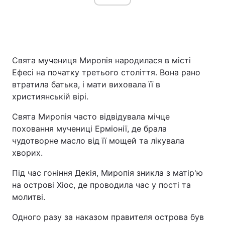
Свята мучениця Миропія народилася в місті
Ефесі на початку третього століття. Вона рано
втратила батька, і мати виховала її в
християнській вірі.
Свята Миропія часто відвідувала мічце
поховання мучениці Ерміонії, де брала
чудотворне масло від її мощей та лікувала
хворих.
Під час гоніння Декія, Миропія зникла з матір'ю
на острові Хіос, де проводила час у пості та
молитві.
Одного разу за наказом правителя острова був