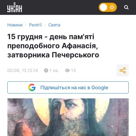
›
›
Новини
Релігії
Свята
15 грудня - день пам'яті
преподобного Афанасія,
затворника Печерського
00:08, 15.12.14
1 хв.
13
Підпишіться на нас в Google