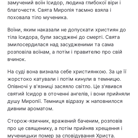
замучений воїн Ісидор, людина глибокої віри і
благочестя. Свята Миропія таємно взяла і
поховала тіло мученика.
Воїни, яким наказали не допускати християн до
тіла Ісидора, були засуджені до смерті. Свята
змилосердилася над засудженими та сама
розповіла воїнам, а потім і правителю про свій
вчинок.
На суді вона визнала себе християнкою. За це її
жорстоко катували і потім кинули в темницю.
Опівночі у в'язниці засяяло світло. Це з'явився
святий Ісидор в оточенні ангелів, і вони прийняли
душу Миропії. Темниця відразу ж наповнилося
дивним ароматом.
Сторож-язичник, вражений баченим, розповів
про це священику, а потім прийняв хрещення і
мученицьки помер за сповідування Христа.