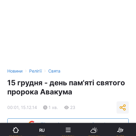
›
›
Новини
Релігії
Свята
15 грудня - день пам'яті святого
пророка Авакума
00:01, 15.12.14
1 хв.
23
Підпишіться на нас в Google
RU