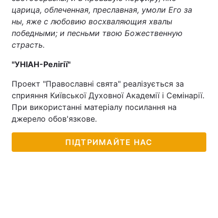
царица, облеченная, преславная, умоли Его за
ны, яже с любовию восхваляющия хвалы
победными; и песньми твою Божественную
страсть.
"УНІАН-Релігії"
Проект "Православні свята" реалізується за
сприяння Київської Духовної Академії і Семінарії.
При використанні матеріалу посилання на
джерело обов'язкове.
ПІДТРИМАЙТЕ НАС