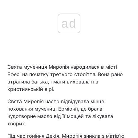
ad
Свята мучениця Миропія народилася в місті
Ефесі на початку третього століття. Вона рано
втратила батька, і мати виховала її в
християнській вірі.
Свята Миропія часто відвідувала мічце
поховання мучениці Ерміонії, де брала
чудотворне масло від її мощей та лікувала
хворих.
Під час гоніння Декія, Миропія зникла з матір'ю