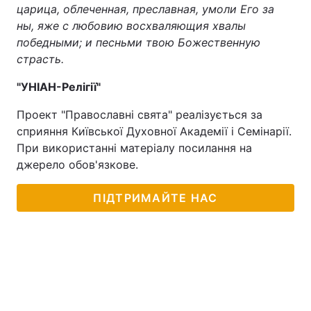
царица, облеченная, преславная, умоли Его за
ны, яже с любовию восхваляющия хвалы
победными; и песньми твою Божественную
страсть.
"УНІАН-Релігії"
Проект "Православні свята" реалізується за
сприяння Київської Духовної Академії і Семінарії.
При використанні матеріалу посилання на
джерело обов'язкове.
ПІДТРИМАЙТЕ НАС