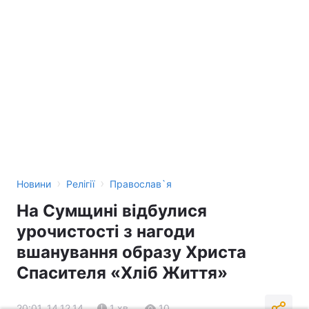
›
›
Новини
Релігії
Православ`я
На Сумщині відбулися
урочистості з нагоди
вшанування образу Христа
Спасителя «Хліб Життя»
20:01, 14.12.14
1 хв.
10