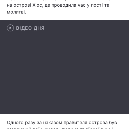
на острові Хіос, де проводила час у пості та
молитві.
Головна
Війна
ВІДЕО ДНЯ
Україна
Політика
Економіка
Світ
Спорт
Наука
Техно і зв'язок
Лайт
Зброя
Інциденти
Здоров'я
Туризм
Цікавинки
Погода
Одного разу за наказом правителя острова був
Екологія
Регіони