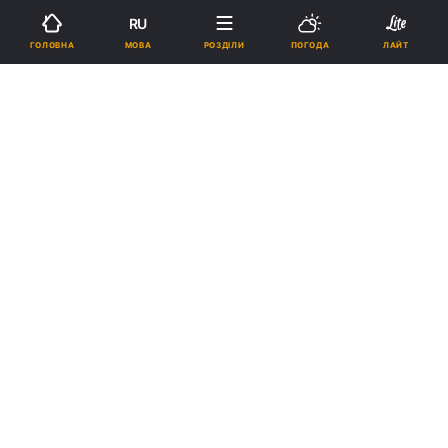
RU
МОВА
ГОЛОВНА
РОЗДІЛИ
ПОГОДА
ЛАЙТ
Підпишіться на нас в Google
Реклама
ad
13 грудня, з благословення Предстоятеля