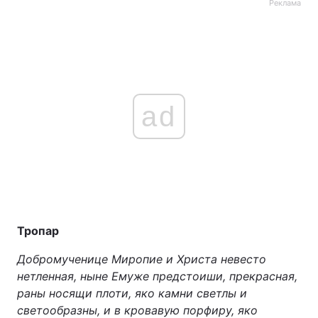
Реклама
Тема оформлення
ad
Тропар
Добромученице Миропие и Христа невесто
нетленная, ныне Емуже предстоиши, прекрасная,
раны носящи плоти, яко камни светлы и
светообразны, и в кровавую порфиру, яко