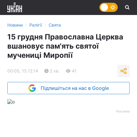
›
›
Новини
Релігії
Свята
15 грудня Православна Церква
вшановує пам'ять святої
мучениці Миропії
00:05, 15.12.14
2 хв.
41
Підпишіться на нас в Google
Реклама