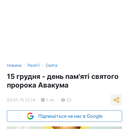
›
›
Новини
Релігії
Свята
15 грудня - день пам'яті святого
пророка Авакума
00:01, 15.12.14
1 хв.
23
Підпишіться на нас в Google