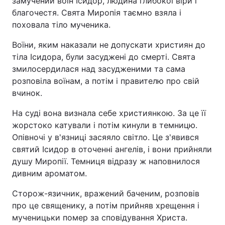
замучений воїн Ісидор, людина глибокої віри і
благочестя. Свята Миропія таємно взяла і
Лонгріди
поховала тіло мученика.
Воїни, яким наказали не допускати християн до
Відео з Youtube
Статті
тіла Ісидора, були засуджені до смерті. Свята
змилосердилася над засудженими та сама
Інтерв'ю
Думки
розповіла воїнам, а потім і правителю про свій
Архів
Вакансії
вчинок.
На суді вона визнала себе християнкою. За це її
Контакти
жорстоко катували і потім кинули в темницю.
Послуги
Опівночі у в'язниці засяяло світло. Це з'явився
святий Ісидор в оточенні ангелів, і вони прийняли
душу Миропії. Темниця відразу ж наповнилося
дивним ароматом.
Сторож-язичник, вражений баченим, розповів
про це священику, а потім прийняв хрещення і
мученицьки помер за сповідування Христа.