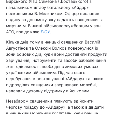
Барського УПЦ Симеона (Шостацького) з
начальником штабу батальйону «Айдар»
полковником В. Мельником. Офіцер висловив
подяку за допомогу, яку надають священики та
миряни м. Вінниці військовослужбовцям у зоні
АТО, повідомляє
РІСУ
.
Кілька днів тому вінницькі священики Василій
Августінов та Олексій Волков повернулися із
зони бойових дій, куди вони доставили продукти
харчування, інструменти та засоби забезпечення
життєдіяльності, необхідні в зимових умовах
українським військовим. Під час свого
перебування в розташуванні «Айдару» та інших
підрозділвх священики звершували молебні,
надавали духовну підтримку військовим.
Незабаром священики планують здійснити
чергову поїздку до «Айдару», а також відвідати
вінницький мобільний госпіталь, куди раніше