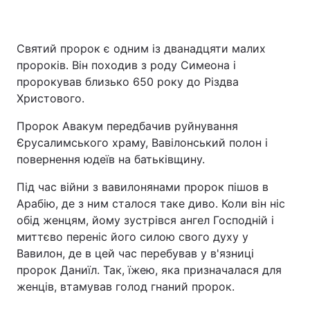
Святий пророк є одним із дванадцяти малих
пророків. Він походив з роду Симеона і
пророкував близько 650 року до Різдва
Христового.
Пророк Авакум передбачив руйнування
Єрусалимського храму, Вавілонський полон і
повернення юдеїв на батьківщину.
Під час війни з вавилонянами пророк пішов в
Арабію, де з ним сталося таке диво. Коли він ніс
обід женцям, йому зустрівся ангел Господній і
миттєво переніс його силою свого духу у
Вавилон, де в цей час перебував у в'язниці
пророк Даниїл. Так, їжею, яка призначалася для
женців, втамував голод гнаний пророк.