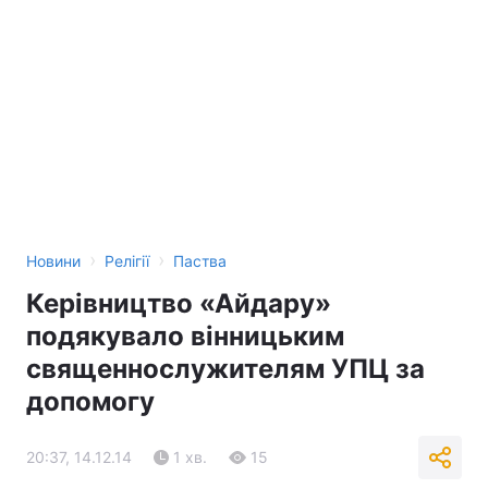
›
›
Новини
Релігії
Паства
Керівництво «Айдару»
подякувало вінницьким
священнослужителям УПЦ за
допомогу
20:37, 14.12.14
1 хв.
15