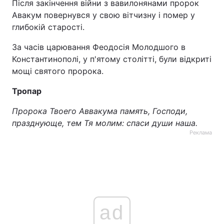
Після закінчення війни з вавилонянами пророк
Авакум повернувся у свою вітчизну і помер у
глибокій старості.
За часів царювання Феодосія Молодшого в
Константинополі, у п'ятому столітті, були відкриті
мощі святого пророка.
Тропар
Пророка Твоего Аввакума память, Господи,
празднующе, тем Тя молим: спаси души наша.
Реклама
ad