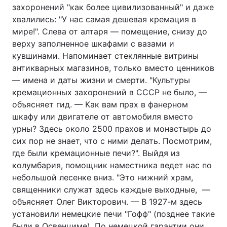
захоронений "как более цивилизованный" и даже
хвалились: "У нас самая дешевая кремация в
мире!". Слева от алтаря — помещение, снизу до
верху заполненное шкафами с вазами и
кувшинами. Напоминает стеклянные витрины
антикварных магазинов, только вместо ценников
— имена и даты жизни и смерти. "Культуры
кремационных захоронений в СССР не было, —
объясняет гид. — Как вам прах в фанерном
шкафу или двигателе от автомобиля вместо
урны? Здесь около 2500 прахов и монастырь до
сих пор не знает, что с ними делать. Посмотрим,
где были кремационные печи?". Выйдя из
колумбария, помощник наместника ведет нас по
небольшой лесенке вниз. "Это нижний храм,
священники служат здесь каждые выходные, —
объясняет Олег Викторович. — В 1927-м здесь
установили немецкие печи "Гофф" (позднее такие
были в Освенциме). По немецкой гарантии они