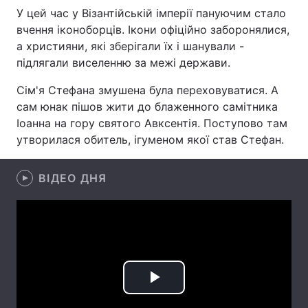
У цей час у Візантійській імперії пануючим стало
вчення іконоборців. Ікони офіційно заборонялися,
а християни, які зберігали їх і шанували -
Головна
Війна
підлягали виселенню за межі держави.
Сім'я Стефана змушена була переховуватися. А
Україна
Політика
сам юнак пішов жити до блаженного самітника
Економіка
Світ
Іоанна на гору святого Авксентія. Поступово там
утворилася обитель, ігуменом якої став Стефан.
Спорт
Наука
ВІДЕО ДНЯ
Техно і зв'язок
Лайт
Зброя
Інциденти
Здоров'я
Туризм
Цікавинки
Погода
Play
Екологія
Регіони