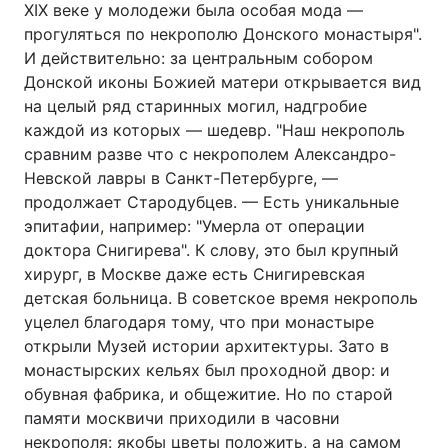
XIX веке у молодежи была особая мода —
прогуляться по некрополю Донского монастыря".
И действительно: за центральным собором
Донской иконы Божией матери открывается вид
на целый ряд старинных могил, надгробие
каждой из которых — шедевр. "Наш некрополь
сравним разве что с некрополем Александро-
Невской лавры в Санкт-Петербурге, —
продолжает Стародубцев. — Есть уникальные
эпитафии, например: "Умерла от операции
доктора Снигирева". К слову, это был крупный
хирург, в Москве даже есть Снигиревская
детская больница. В советское время некрополь
уцелел благодаря тому, что при монастыре
открыли Музей истории архитектуры. Зато в
монастырских кельях был проходной двор: и
обувная фабрика, и общежитие. Но по старой
памяти москвичи приходили в часовни
некрополя: якобы цветы положить, а на самом