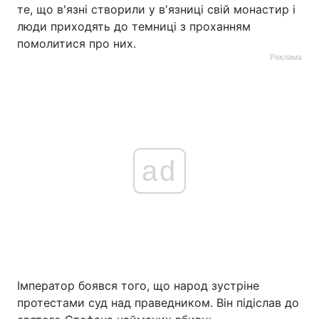
те, що в'язні створили у в'язниці свій монастир і
Тема оформлення
люди приходять до темниці з проханням
помолитися про них.
Реклама
ad
Імператор боявся того, що народ зустріне
протестами суд над праведником. Він підіслав до