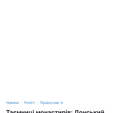
›
›
Новини
Релігії
Православ`я
Таємниці монастирів: Донський