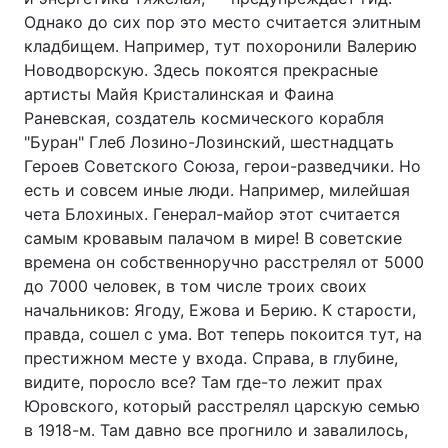
Однако до сих пор это место считается элитным
кладбищем. Например, тут похоронили Валерию
Новодворскую. Здесь покоятся прекрасные
артисты Майя Кристалинская и Фаина
Раневская, создатель космического корабля
"Буран" Глеб Лозино-Лозинский, шестнадцать
Героев Советского Союза, герои-разведчики. Но
есть и совсем иные люди. Например, милейшая
чета Блохиных. Генерал-майор этот считается
самым кровавым палачом в мире! В советские
времена он собственноручно расстрелял от 5000
до 7000 человек, в том числе троих своих
начальников: Ягоду, Ежова и Берию. К старости,
правда, сошел с ума. Вот теперь покоится тут, на
престижном месте у входа. Справа, в глубине,
видите, поросло все? Там где-то лежит прах
Юровского, который расстрелял царскую семью
в 1918-м. Там давно все прогнило и завалилось,