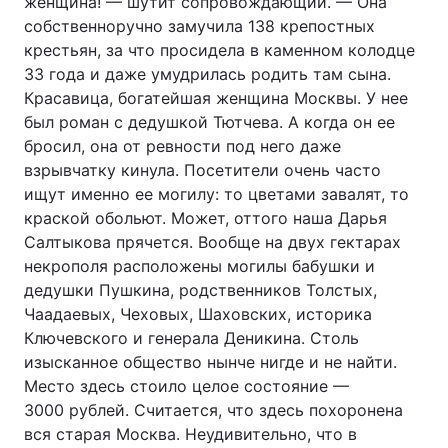
женщина! — шутит сопровождающий. — Она
собственноручно замучила 138 крепостных
крестьян, за что просидела в каменном колодце
33 года и даже умудрилась родить там сына.
Красавица, богатейшая женщина Москвы. У нее
был роман с дедушкой Тютчева. А когда он ее
бросил, она от ревности под него даже
взрывчатку кинула. Посетители очень часто
ищут именно ее могилу: то цветами завалят, то
краской обольют. Может, оттого наша Дарья
Салтыкова прячется. Вообще на двух гектарах
некрополя расположены могилы бабушки и
дедушки Пушкина, родственников Толстых,
Чаадаевых, Чеховых, Шаховских, историка
Ключевского и генерала Деникина. Столь
изысканное общество нынче нигде и не найти.
Место здесь стоило целое состояние —
3000 рублей. Считается, что здесь похоронена
вся старая Москва. Неудивительно, что в