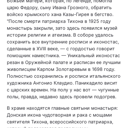
Божьей матери, которая, по легенде, помогла
царю Федору, сыну Ивана Грозного, обратить
войско крымского хана Казы-­Гирея в бегство.
"После смерти патриарха Тихона в 1925 году
монастырь закрыли, зато здесь появился музей
истории религии и атеизма. В соборе удалось
сохранить все внутренние росписи и иконостас,
сделанные в XVIII веке, — с гордостью говорит
помощник наместника. — Уникальный иконостас
резан в Оружейной палате и расписан ее лучшим
живописцем Карпом Золотаревым в 1698 году.
Полностью сохранились и росписи итальянского
художника Антонио Клаудио. Паникадило висит
с царских времен. На полу у нас вот — чугунные
полы, правда, недавно здесь провели подогрев.
В храме находятся главные святыни монастыря:
Донская икона чудотворная и рака с мощами
святителя Тихона, всероссийского патриарха,