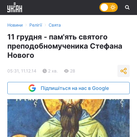
›
›
Новини
Релігії
Свята
11 грудня - пам'ять святого
преподобномученика Стефана
Нового
05:31, 11.12.14
2 хв.
28
Підпишіться на нас в Google