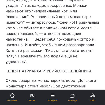
уходит. И так каждое воскресенье. Монахи
называют его "неправильный кот" или
"захожанин". "А правильный кот в монастыре
имеется?" — интересуюсь. "Конечно! Правильный
кот у нас обитает в положенном котам месте —
возле трапезной, — отвечает помощник
наместника. — Ведет себя по-кошачьи хитро и
нахально. И любит, чтобы с ним разговаривали.
Хоть сто раз скажи: "Кис", он сто раз ответит:
"Мяу". Перемяукать его людям еще не
удавалось".
КЕЛЬЯ ПАТРИАРХА И УБИЙСТВО КЕЛЕЙНИКА
Около северных монастырских ворот Донского
монастыря стоит небольшой двухэтажный
домик, где с 1922 по 1925 год большевики
RU
держали под арестом первого всероссийского
МОВА
ГОЛОВНА
РОЗДІЛИ
ПОГОДА
ЛАЙТ
патриарха Тихона.