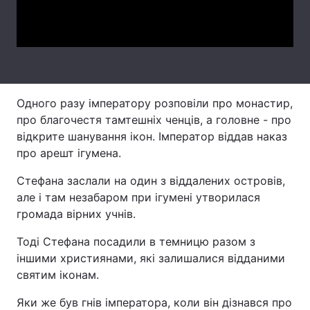
Video
Лонгріди
Відео з Youtube
Статті
Інтерв'ю
Думки
Одного разу імператору розповіли про монастир,
про благочестя тамтешніх ченців, а головне - про
Архів
Вакансії
відкрите шанування ікон. Імператор віддав наказ
про арешт ігумена.
Контакти
Стефана заслали на один з віддалених островів,
Послуги
але і там незабаром при ігумені утворилася
громада вірних учнів.
Тоді Стефана посадили в темницю разом з
іншими християнами, які залишалися відданими
святим іконам.
Яки же був гнів імператора, коли він дізнався про