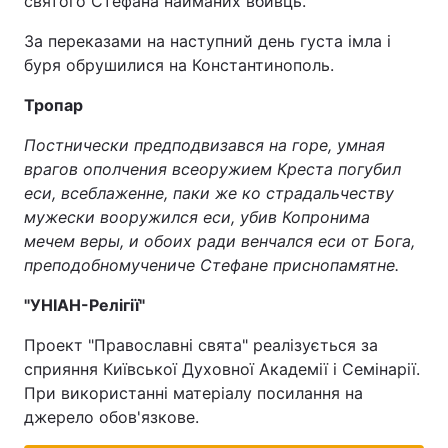
святого Стефана найманих вбивць.
За переказами на наступний день густа імла і
буря обрушилися на Константинополь.
Тропар
Постнически предподвизався на горе, умная
врагов ополчения всеоружием Креста погубил
еси, всеблаженне, паки же ко страдальчеству
мужески вооружился еси, убив Копронима
мечем веры, и обоих ради венчался еси от Бога,
преподобномучениче Стефане приснопамятне.
"УНІАН-Релігії"
Проект "Православні свята" реалізується за
сприяння Київської Духовної Академії і Семінарії.
При використанні матеріалу посилання на
джерело обов'язкове.