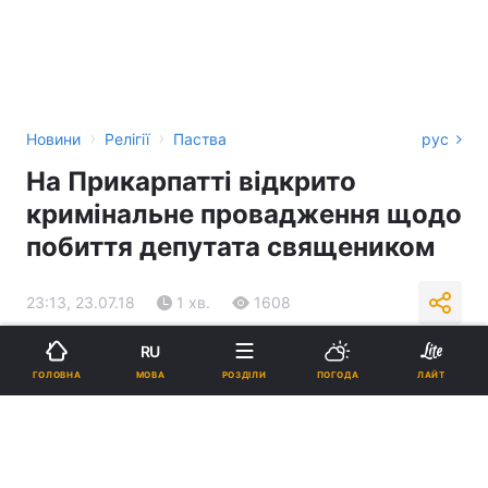
›
›
Новини
Релігії
Паства
рус
На Прикарпатті відкрито
кримінальне провадження щодо
побиття депутата священиком
23:13, 23.07.18
1 хв.
1608
RU
Підпишіться на нас в Google
МОВА
ГОЛОВНА
РОЗДІЛИ
ПОГОДА
ЛАЙТ