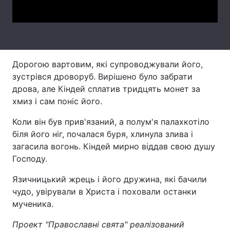
Лонгріди
Відео з Youtube
Статті
Дорогою вартовим, які супроводжували його,
Інтерв'ю
Думки
зустрівся дроворуб. Вирішено було забрати
дрова, але Кіндей сплатив тридцять монет за
Архів
Вакансії
хмиз і сам поніс його.
Контакти
Коли він був прив'язаний, а полум'я палахкотіло
біля його ніг, почалася буря, хлинула злива і
Послуги
загасила вогонь. Кіндей мирно віддав свою душу
Господу.
Язичницький жрець і його дружина, які бачили
чудо, увірували в Христа і поховали останки
мученика.
Проект "Православні свята" реалізований