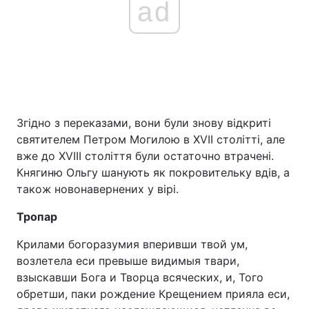
ad
Згідно з переказами, вони були знову відкриті
святителем Петром Могилою в XVII столітті, але
вже до XVIII століття були остаточно втрачені.
Княгиню Ольгу шанують як покровительку вдів, а
також новонавернених у вірі.
Тропар
Крилами богоразумия вперивши твой ум,
возлетела еси превыше видимыя твари,
взыскавши Бога и Творца всяческих, и, Того
обретши, паки рождение Крещением прияла еси,