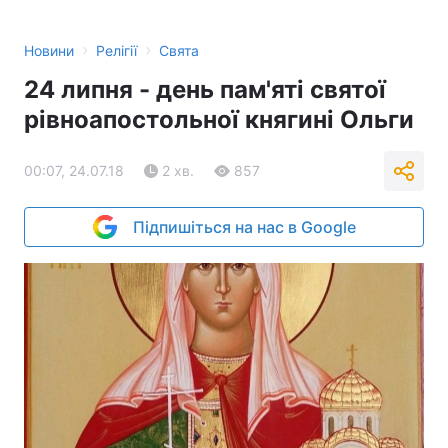
›
›
Новини
Релігії
Свята
24 липня - день пам'яті святої
рівноапостольної княгині Ольги
00:07, 24.07.18
2 хв.
857
Підпишіться на нас в Google