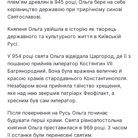
плем'ям древлян в 945 році, Ольга бере на себе
керівництво державою при трирічному синові
Святославові.
Княгиня Ольга увійшла в історію як творець
державного та культурного життя в Київській
Русі.
У 954 році свята Ольга відвідала Царгород, де її з
пошаною прийняв імператор Костянтин VII
Багрянородний. Вона була вражена величчю й
красою храмів стародавнього Константинополя.
Незабаром вона прийняла таїнство хрещення,
яке над нею звершив патріарх Феофілакт, а
хресним був сам імператор.
Після повернення на Русь Ольга починає
будувати перші храми. Свята рівноапостольна
княгиня Ольга преставилася в 969 році. З часом
її останки були перенесені святим