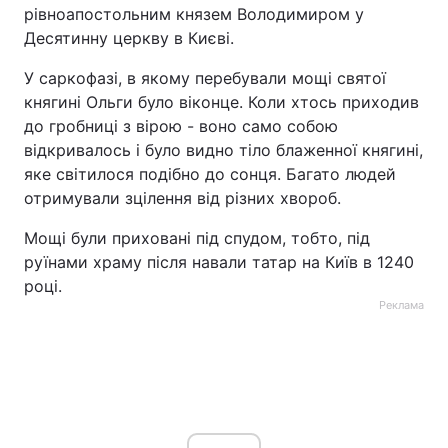
рівноапостольним князем Володимиром у
Десятинну церкву в Києві.
У саркофазі, в якому перебували мощі святої
княгині Ольги було віконце. Коли хтось приходив
до гробниці з вірою - воно само собою
відкривалось і було видно тіло блаженної княгині,
яке світилося подібно до сонця. Багато людей
отримували зцілення від різних хвороб.
Мощі були приховані під спудом, тобто, під
руїнами храму після навали татар на Київ в 1240
році.
Реклама