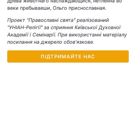
древа животнаго наслаждающися, нетленна во
веки пребываеши, Ольго приснославная.
Проект "Православні свята" реалізований
"УНІАН-Релігії" за сприяння Київської Духовної
Академії і Семінарії. При використанні матеріалу
посилання на джерело обов'язкове.
ПІДТРИМАЙТЕ НАС