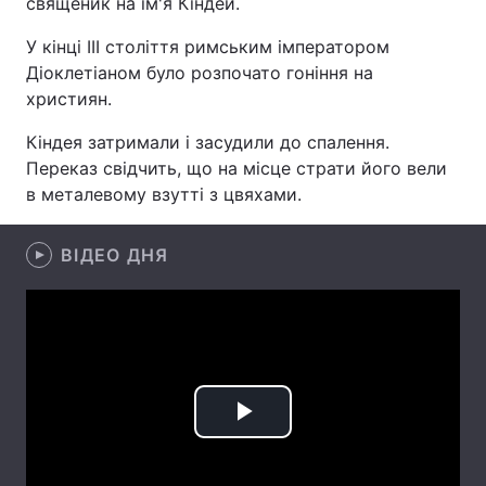
священик на ім'я Кіндей.
У кінці III століття римським імператором
Діоклетіаном було розпочато гоніння на
Головна
Війна
християн.
Кіндея затримали і засудили до спалення.
Україна
Політика
Переказ свідчить, що на місце страти його вели
Економіка
Світ
в металевому взутті з цвяхами.
Спорт
Наука
ВІДЕО ДНЯ
Техно і зв'язок
Лайт
Зброя
Інциденти
Здоров'я
Туризм
Цікавинки
Погода
Play
Екологія
Регіони
Video