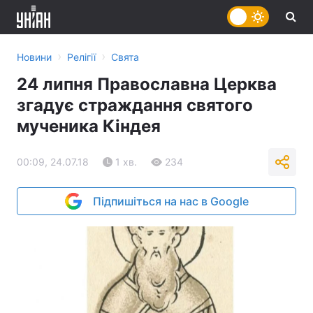
›
›
Новини
Релігії
Свята
24 липня Православна Церква
згадує страждання святого
мученика Кіндея
00:09, 24.07.18
1 хв.
234
Підпишіться на нас в Google