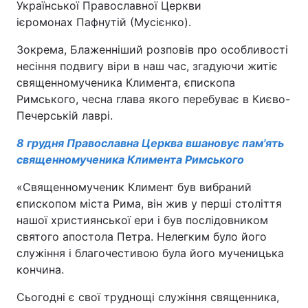
Української Православної Церкви
ієромонах Пафнутій (Мусієнко).
Зокрема, Блаженніший розповів про особливості
несіння подвигу віри в наш час, згадуючи житіє
священномученика Климента, єпископа
Римського, чесна глава якого перебуває в Києво-
Печерській лаврі.
8 грудня Православна Церква вшановує пам'ять
священномученика Климента Римського
«Священномученик Климент був вибраний
єпископом міста Рима, він жив у перші століття
нашої християнської ери і був послідовником
святого апостола Петра. Нелегким було його
служіння і благочестивою була його мученицька
кончина.
Сьогодні є свої труднощі служіння священника,