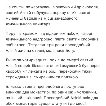
На кошти, пожертвувані віруючими Адріанополя,
Лонгріди
святий Аліпій побудував церкву в ім'я святої
мучениці Євфімії на місці занедбаного
Відео з Youtube
Статті
язичницького цвинтаря.
Інтерв'ю
Думки
Поруч із храмом, під відкритим небом, нагорі
язичницького надгробної плити святий спорудив
Архів
Вакансії
собі стовп. П'ятдесят три роки преподобний
Аліпій жив на стовпі, молячись Богу.
Контакти
Лише за чотирнадцять років до смерті святий
Послуги
Аліпій не зміг більше стояти і змушений був через
хворобу ніг лежати на боці, переносячи тяжкі
страждання зі смиренням та подякою.
Близько стовпа преподобного поступово
виникли два монастирі: по один бік - чоловічий,
по інший - жіночий. Преподобний Аліпій ввів для
обох монастирів суворі статути і до своєї