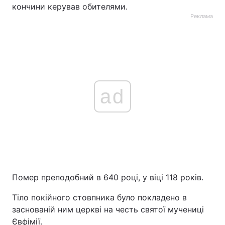
кончини керував обителями.
Тема оформлення
Реклама
ad
Помер преподобний в 640 році, у віці 118 років.
Тіло покійного стовпника було покладено в
заснованій ним церкві на честь святої мучениці
Євфімії.