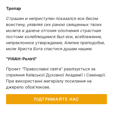
Тропар
Страшен и неприступен показался еси бесом
воистину, уязвляя сих раною священных твоих
молитв и далече отгоняя ополчения страстная
постоми колеблющимся был еси, всеблаженне,
непреклонное утверждение, Алипие преподобне,
моли Христа Бога спастися душам нашим.
"УНІАН-Релігії"
Проект "Православні свята" реалізується за
сприяння Київської Духовної Академії і Семінарії.
При використанні матеріалу посилання на
джерело обов'язкове.
ПІДТРИМАЙТЕ НАС