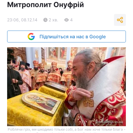
Митрополит Онуфрій
23:06, 08.12.14
2 хв.
4
Підпишіться на нас в Google
Роблячи гріх, ми шкодимо тільки собі, а Бог нам хоче тільки блага -