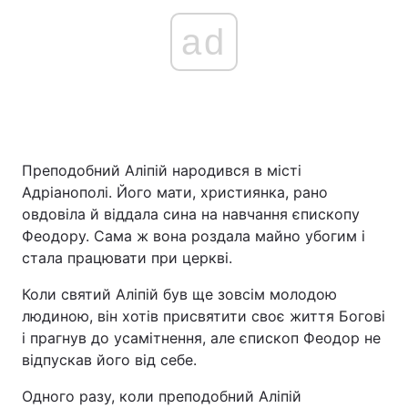
ad
Преподобний Аліпій народився в місті
Адріанополі. Його мати, християнка, рано
овдовіла й віддала сина на навчання єпископу
Феодору. Сама ж вона роздала майно убогим і
стала працювати при церкві.
Коли святий Аліпій був ще зовсім молодою
людиною, він хотів присвятити своє життя Богові
і прагнув до усамітнення, але єпископ Феодор не
відпускав його від себе.
Одного разу, коли преподобний Аліпій