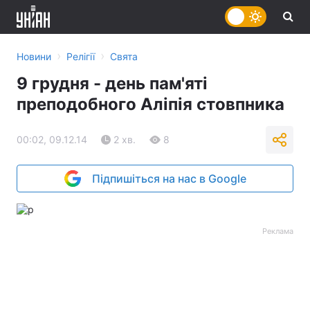
›
›
Новини
Релігії
Свята
9 грудня - день пам'яті
преподобного Аліпія стовпника
00:02, 09.12.14
2 хв.
8
Підпишіться на нас в Google
Реклама