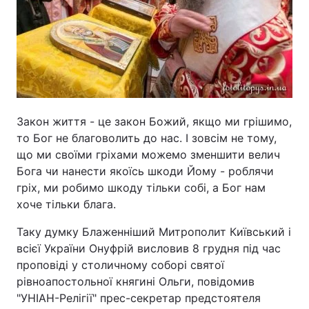
Закон життя - це закон Божий, якщо ми грішимо,
то Бог не благоволить до нас. І зовсім не тому,
що ми своїми гріхами можемо зменшити велич
Бога чи нанести якоїсь шкоди Йому - роблячи
гріх, ми робимо шкоду тільки собі, а Бог нам
хоче тільки блага.
Таку думку Блаженніший Митрополит Київський і
всієї України Онуфрій висловив 8 грудня під час
проповіді у столичному соборі святої
рівноапостольної княгині Ольги, повідомив
"УНІАН-Релігії" прес-секретар предстоятеля