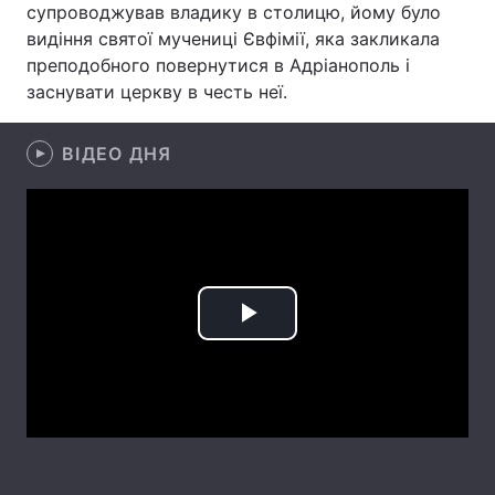
супроводжував владику в столицю, йому було
видіння святої мучениці Євфімії, яка закликала
преподобного повернутися в Адріанополь і
заснувати церкву в честь неї.
Головна
Війна
Україна
Політика
ВІДЕО ДНЯ
Економіка
Світ
Спорт
Наука
Техно і зв'язок
Лайт
Play
Зброя
Інциденти
Video
Здоров'я
Туризм
Цікавинки
Погода
Екологія
Регіони