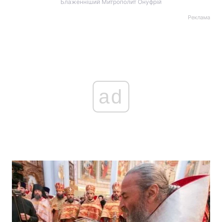
Блаженніший Митрополит Онуфрій
Реклама
ad