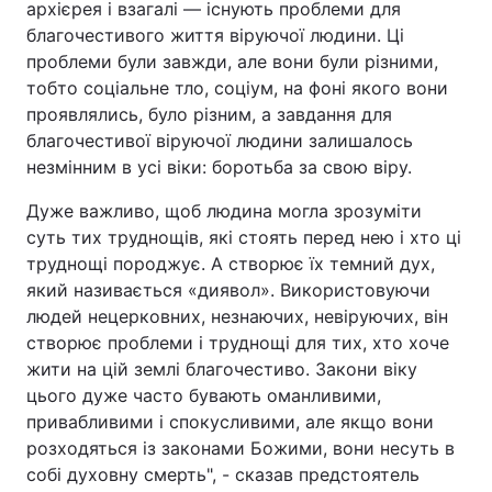
архієрея і взагалі — існують проблеми для
благочестивого життя віруючої людини. Ці
проблеми були завжди, але вони були різними,
тобто соціальне тло, соціум, на фоні якого вони
проявлялись, було різним, а завдання для
благочестивої віруючої людини залишалось
незмінним в усі віки: боротьба за свою віру.
Дуже важливо, щоб людина могла зрозуміти
суть тих труднощів, які стоять перед нею і хто ці
труднощі породжує. А створює їх темний дух,
який називається «диявол». Використовуючи
людей нецерковних, незнаючих, невіруючих, він
створює проблеми і труднощі для тих, хто хоче
жити на цій землі благочестиво. Закони віку
цього дуже часто бувають оманливими,
привабливими і спокусливими, але якщо вони
розходяться із законами Божими, вони несуть в
собі духовну смерть", - сказав предстоятель