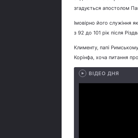
згадується апостолом Пав
Імовірно його служіння я
з 92 до 101 рік після Різд
Клименту, папі Римському
Корінфа, хоча питання пр
ВІДЕО ДНЯ