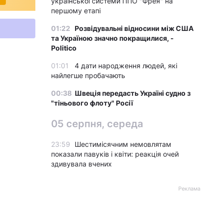
української системи ППО "Фрея" на
першому етапі
01:22
Розвідувальні відносини між США
та Україною значно покращилися, -
Politico
01:01
4 дати народження людей, які
найлегше пробачають
00:38
Швеція передасть Україні судно з
"тіньового флоту" Росії
05 серпня, середа
23:59
Шестимісячним немовлятам
показали павуків і квіти: реакція очей
здивувала вчених
Реклама