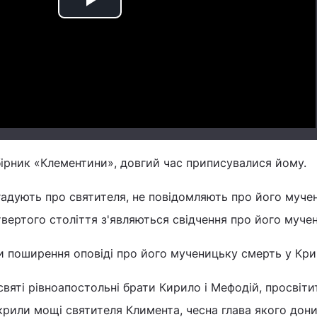
Play
Video
збірник «Клементини», довгий час приписувалися йому.
гадують про святителя, не повідомляють про його муче
етвертого століття з'являються свідчення про його муче
и поширення оповіді про його мученицьку смерть у Кри
святі рівноапостольні брати Кирило і Мефодій, просвіти
дкрили мощі святителя Климента, чесна глава якого дони