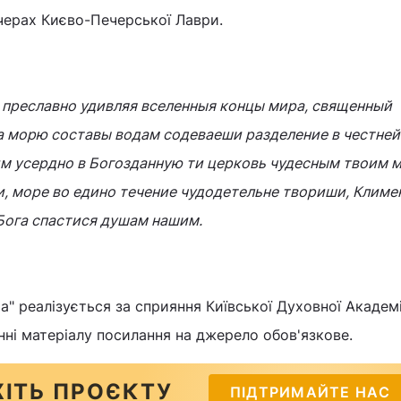
черах Києво-Печерської Лаври.
 преславно удивляя вселенныя концы мира, священный
ва морю составы водам содеваеши разделение в честней
м усердно в Богозданную ти церковь чудесным твоим 
, море во едино течение чудодетельне твориши, Климе
Бога спастися душам нашим.
" реалізується за сприяння Київської Духовної Академії
нні матеріалу посилання на джерело обов'язкове.
ІТЬ ПРОЄКТУ
ПІДТРИМАЙТЕ НАС