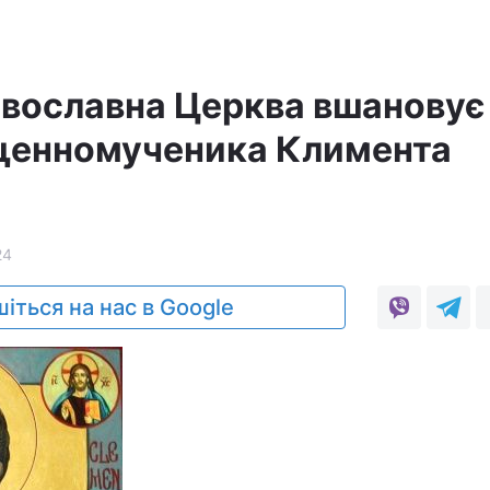
авославна Церква вшановує
щенномученика Климента
24
іться на нас в Google