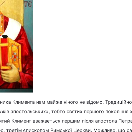
ика Климента нам майже нічого не відомо. Традиційно
мужів апостольських», тобто святих першого покоління 
вятий Климент вважається першим після апостола Петра
єю, третім єпископом Римської Церкви. Можливо, що са