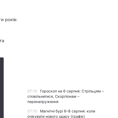
и років:
та
07:10
Гороскоп на 6 серпня: Стрільцям –
сповільнитися, Скорпіонам –
перенапруження
07:10
Магнітні бурі 6–8 серпня: коли
очікувати нового удару (графік)