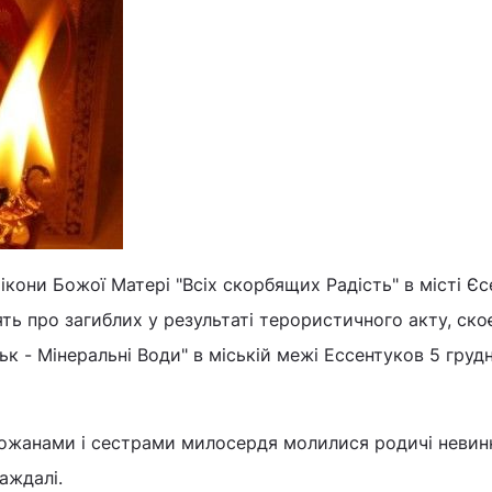
 ікони Божої Матері "Всіх скорбящих Радість" в місті Є
ть про загиблих у результаті терористичного акту, ско
ьк - Мінеральні Води" в міській межі Ессентуков 5 груд
хожанами і сестрами милосердя молилися родичі невин
раждалі.