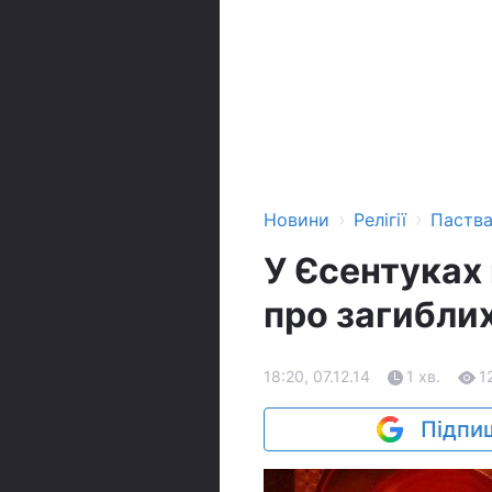
›
›
Новини
Релігії
Паств
У Єсентуках
про загиблих
18:20, 07.12.14
1 хв.
1
Підпиш