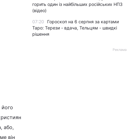
горить один із найбільших російських НПЗ
(відео)
07:20
Гороскоп на 6 серпня за картами
Таро: Терези - вдача, Тельцям - швидкі
рішення
Реклама
 його
християн
, або,
ме він