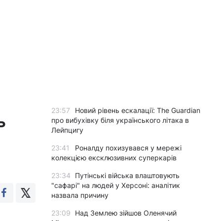
23:57
Новий рівень ескалації: The Guardian
ь
про вибухівку біля українського літака в
Лейпцигу
23:41
Роналду похизувався у мережі
колекцією ексклюзивних суперкарів
23:34
Путінські війська влаштовують
"сафарі" на людей у Херсоні: аналітик
назвала причину
23:09
Над Землею зійшов Оленячий