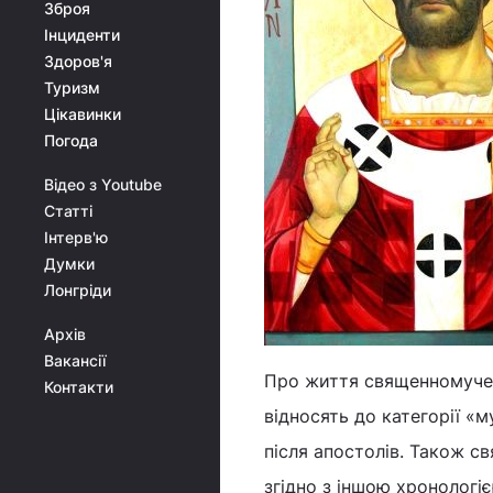
Зброя
Інциденти
Здоров'я
Туризм
Цікавинки
Погода
Відео з Youtube
Статті
Інтерв'ю
Думки
Лонгріди
Архів
Вакансії
Про життя священномучен
Контакти
відносять до категорії «
після апостолів. Також с
згідно з іншою хронологі