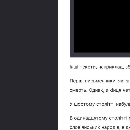
Інші тексти, наприклад, 
Перші письменники, які з
смерть. Однак, з кінця ч
У шостому столітті набул
В одинадцятому столітті 
слов'янських народів, ві