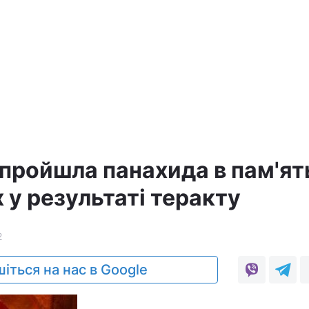
а
 пройшла панахида в пам'ят
 у результаті теракту
2
іться на нас в Google