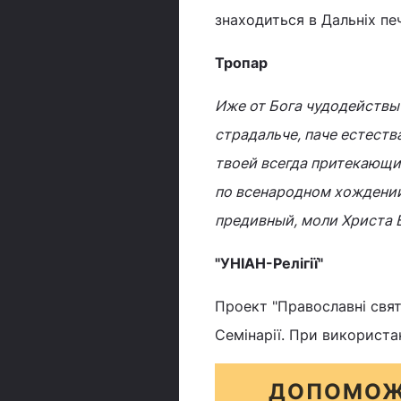
знаходиться в Дальніх пе
Тропар
Иже от Бога чудодействы
страдальче, паче естест
твоей всегда притекающи
по всенародном хождении
предивный, моли Христа 
"УНІАН-Релігії"
Проект "Православні свята
Семінарії. При використа
ДОПОМОЖ