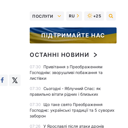
RU
+25
ПОСЛУГИ
ПІДТРИМАЙТЕ НАС
ОСТАННІ НОВИНИ
07:30
Привітання з Преображенням
Господнім: зворушливі побажання та
листівки
07:30
Сьогодні - Яблучний Спас: як
правильно вітати рідних і близьких
07:30
Що таке свято Преображення
Господнє: українські традиції та 5 суворих
заборон
07:26
У Ярославлі після атаки дронів