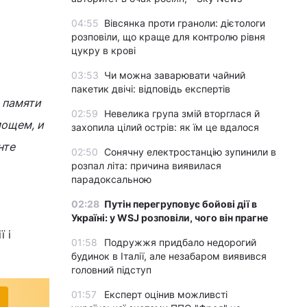
04:55
Вівсянка проти граноли: дієтологи
розповіли, що краще для контролю рівня
цукру в крові
03:53
Чи можна заварювати чайний
пакетик двічі: відповідь експертів
 памяти
02:59
Невелика група змій вторглася й
мощем, и
захопила цілий острів: як їм це вдалося
нте
02:50
Сонячну електростанцію зупинили в
розпал літа: причина виявилася
парадоксальною
02:28
Путін перегруповує бойові дії в
Україні: у WSJ розповіли, чого він прагне
 і
01:58
Подружжя придбало недорогий
будинок в Італії, але незабаром виявився
головний підступ
01:57
Експерт оцінив можливсті