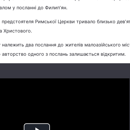
лом у посланні до Филип'ян.
к предстоятеля Римської Церкви тривало близько дев'ят
ва Христового.
 належить два послання до жителів малоазійського міс
о авторство одного з послань залишається відкритим.