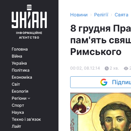
›
›
Новини
Релігії
Свята
8 грудня Пр
ІНФОРМАЦІЙНЕ
пам'ять свя
АГЕНТСТВО
Римського
Головна
Війна
Україна
00:02, 08.12.14
2 хв.
Політика
Економіка
Підпиш
Світ
Екологія
Регіони
Спорт
Наука
Техно і зв'язок
Лайт