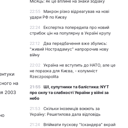
Місяць: як це вплине на знаки зодіаку
22:55
Макрон різко відреагував на нові
удари РФ по Києву
22:24
Експертка попередила про новий
стрибок цін на популярну в Україні крупу
22:12
Два передбачення вже збулись:
"живий Нострадамус" напророчив нову
війну
22:02
Україна не вступить до НАТО, але це
не поразка для Києва, - колумніст
сентуки
Rzeczpospolita
єного на
21:55
ШІ, супутники та балістика: NYT
ня 2003
про силу та слабкості України у війні за
небо
21:53
Скільки іноземців воюють за
Україну: Решетилова дала відповідь
но
21:24
Впіймати пускову "Іскандера" вкрай