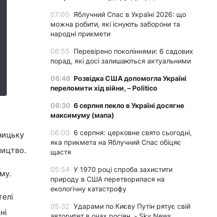
07:00
Яблучний Спас в Україні 2026: що
можна робити, які існують заборони та
народні прикмети
06:55
Перевірено поколіннями: 6 садових
порад, які досі залишаються актуальними
06:48
Розвідка США допомогла Україні
переломити хід війни, – Politico
06:30
6 серпня пекло в Україні досягне
максимуму (мапа)
06:00
6 серпня: церковне свято сьогодні,
ницьку
яка прикмета на Яблучний Спас обіцяє
ництво.
щастя
05:54
У 1970 році спроба захистити
му.
природу в США перетворилася на
екологічну катастрофу
телі
05:32
Ударами по Києву Путін рятує свій
ні
авторитет в очах росіян, - Sky News