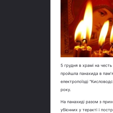
5 грудня в храмі на честь
пройшла панахида в пам'я
електропоїзді "Кисловодс
року.
На панахиді разом з при
убієнних у теракті і пост