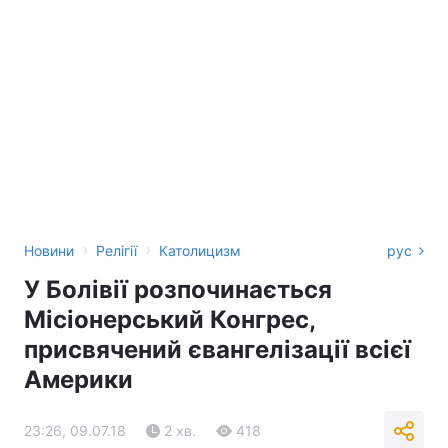
›
›
Новини
Релігії
Католицизм
рус
У Болівії розпочинається
Місіонерський Конгрес,
присвячений євангелізації всієї
Америки
23:26, 09.07.18
2 хв.
418