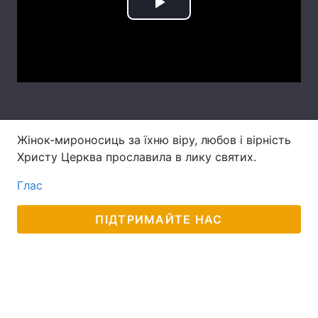
Play
Лонгріди
Video
Відео з Youtube
Статті
Інтерв'ю
Думки
Архів
Вакансії
Жінок-мироносиць за їхню віру, любов і вірність
Христу Церква прославила в лику святих.
Контакти
Глас
Послуги
ПІДТРИМАЙТЕ НАС