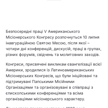
Безпосередні праці V Американського
Місіонерського Конгресу розпочнуться 10 липня
інавгураційною Святою Месою, після якої –
чотири дні конференцій, дискусій, праці в групах,
різних форумів, свідчень та молитовних заходів.
Конгреси, присвячені викликам євангелізації всієї
Америки, зродилися із Латиноамериканських
Місіонерських Конгресів, що були ініційовані та
підтримувані Папськими Місійними
Організаціями та організовувані в співпраці з
єпископськими конференціями та всіма
організаціями місіонерського характеру.