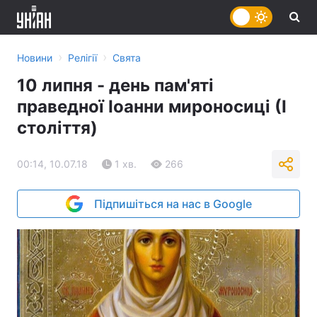
›
›
Новини
Релігії
Свята
10 липня - день пам'яті
праведної Іоанни мироносиці (І
століття)
00:14, 10.07.18
1 хв.
266
Підпишіться на нас в Google