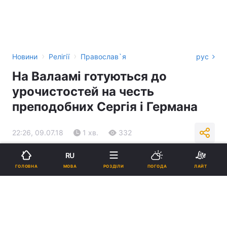
›
›
Новини
Релігії
Православ`я
рус
На Валаамі готуються до
урочистостей на честь
преподобних Сергія і Германа
22:26, 09.07.18
1 хв.
332
RU
Підпишіться на нас в Google
МОВА
ГОЛОВНА
РОЗДІЛИ
ПОГОДА
ЛАЙТ