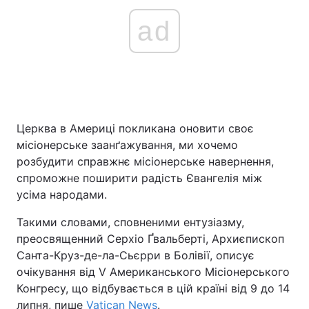
ad
Церква в Америці покликана оновити своє
місіонерське заанґажування, ми хочемо
розбудити справжнє місіонерське навернення,
спроможне поширити радість Євангелія між
усіма народами.
Такими словами, сповненими ентузіазму,
преосвященний Серхіо Ґвальберті, Архиєпископ
Санта-Круз-де-ла-Сьєрри в Болівії, описує
очікування від V Американського Місіонерського
Конгресу, що відбувається в цій країні від 9 до 14
липня, пише
Vatican News
.