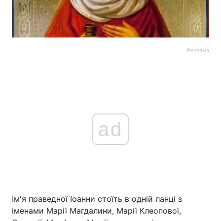
Реклама
ad
Ім'я праведної Іоанни стоїть в одній ланці з
іменами Марії Магдалини, Марії Клеопової,