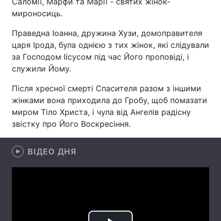
Саломії, Марфи та Марії - святих жінок-
мироносиць.
Праведна Іоанна, дружина Хузи, домоправителя
Головна
Війна
царя Ірода, була однією з тих жінок, які слідували
за Господом Іісусом під час Його проповіді, і
Україна
Політика
служили Йому.
Економіка
Світ
Після хресної смерті Спасителя разом з іншими
жінками вона приходила до Гробу, щоб помазати
Спорт
Наука
миром Тіло Христа, і чула від Ангелів радісну
звістку про Його Воскресіння.
Техно і зв'язок
Лайт
Зброя
ВІДЕО ДНЯ
Інциденти
Здоров'я
Туризм
Цікавинки
Погода
Екологія
Регіони