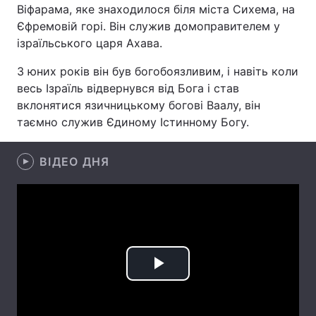
Віфарама, яке знаходилося біля міста Сихема, на
Єфремовій горі. Він служив домоправителем у
ізраїльського царя Ахава.
Головна
Війна
З юних років він був богобоязливим, і навіть коли
весь Ізраїль відвернувся від Бога і став
Україна
Політика
вклонятися язичницькому богові Ваалу, він
таємно служив Єдиному Істинному Богу.
Економіка
Світ
Спорт
Наука
ВІДЕО ДНЯ
Техно і зв'язок
Лайт
Зброя
Інциденти
Здоров'я
Туризм
Play
Цікавинки
Погода
Video
Екологія
Регіони