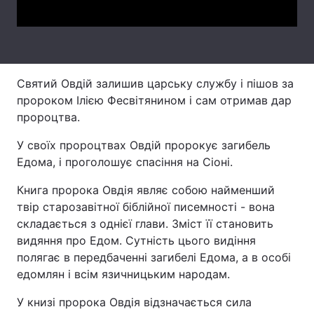
Лонгріди
Відео з Youtube
Статті
Святий Овдій залишив царську службу і пішов за
Інтерв'ю
Думки
пророком Ілією Фесвітянином і сам отримав дар
пророцтва.
Архів
Вакансії
У своїх пророцтвах Овдій пророкує загибель
Контакти
Едома, і проголошує спасіння на Сіоні.
Книга пророка Овдія являє собою найменший
Послуги
твір старозавітної біблійної писемності - вона
складається з однієї глави. Зміст її становить
видяння про Едом. Сутність цього видіння
полягає в передбаченні загибелі Едома, а в особі
едомлян і всім язичницьким народам.
У книзі пророка Овдія відзначається сила