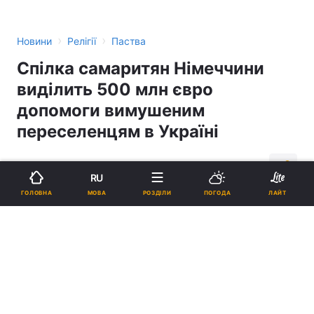
›
›
Новини
Релігії
Паства
Спілка самаритян Німеччини
виділить 500 млн євро
допомоги вимушеним
переселенцям в Україні
17:15, 01.12.14
3 хв.
125
RU
МОВА
ГОЛОВНА
РОЗДІЛИ
ПОГОДА
ЛАЙТ
Підпишіться на нас в Google
Реклама