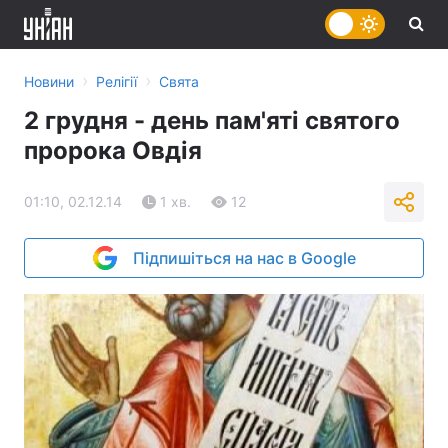
›
›
Новини
Релігії
Свята
2 грудня - день пам'яті святого
пророка Овдія
01:10, 02.12.14
1 хв.
12
Підпишіться на нас в Google