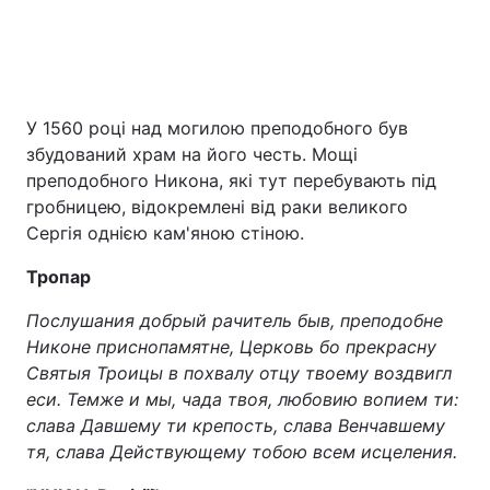
У 1560 році над могилою преподобного був
збудований храм на його честь. Мощі
преподобного Никона, які тут перебувають під
гробницею, відокремлені від раки великого
Сергія однією кам'яною стіною.
Тропар
Послушания добрый рачитель быв, преподобне
Никоне приснопамятне, Церковь бо прекрасну
Святыя Троицы в похвалу отцу твоему воздвигл
еси. Темже и мы, чада твоя, любовию вопием ти:
слава Давшему ти крепость, слава Венчавшему
тя, слава Действующему тобою всем исцеления.