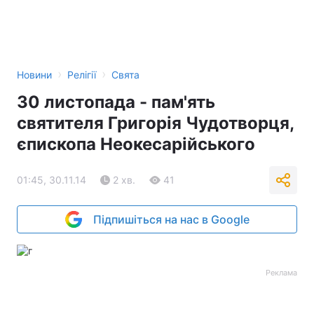
›
›
Новини
Релігії
Свята
30 листопада - пам'ять
святителя Григорія Чудотворця,
єпископа Неокесарійського
01:45, 30.11.14
2 хв.
41
Підпишіться на нас в Google
Реклама