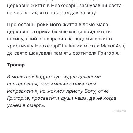
церковне життя в Неокесарії, заснувавши свята
на честь тих, хто постраждав за віру.
Про останні роки його життя відомо мало,
церковні історики більше місця приділяють
впливу, який він справив на подальше життя
християн у Неокесарії і в інших містах Малої Азії,
де свято шанували пам'ять святителя Григорія.
Тропар
В молитвах бодрствуя, чудес деланьми
претерпевая, тезоимение стяжал еси
исправления, но молися Христу Богу, отче
Григорие, просветити души наша, да не когда
уснем в смерть.
Реклама