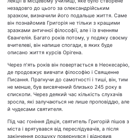
лекції в місцевому училищі, яке було створене
незадовго до цього за олександрійським
зразком, визначили його подальше життя. Саме
він познайомив Григорія не тільки з кращими
зразками античної філософії, але і із вченням
Євангелія. Багато років потому, у подяку своєму
вчителеві, він напише спогади, в яких буде
описано життя курсів Орігена.
Через п'ять років він повертається в Неокесарію,
де продовжує вивчати філософію і Священне
Писання. Прагнучи до самотності і тиші, він, тим
не менше, був висвячений близько 245 року в
єпископи. Через деякий час кількість слухачів
зросла, які залучаються не лише проповіддю, але
й чудесами святителя.
Під час гоніння Деція, святитель Григорій пішов з
міста і врятувався від переслідувачів, а після
закінчення розшуку повернувся і відновив