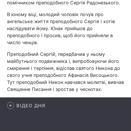
помічником преподобного Сергія Радонезького.
В юному віці, молодий чоловік почув про
ангельське життя преподобного Сергія і хотів
Головна
Війна
наслідувати йому. Юнак прийшов до
преподобного і просив, щоб його прийняли в
Україна
Політика
число ченців.
Економіка
Світ
Преподобний Сергій, передбачив у ньому
майбутнього подвижника і, випробовуючи його
Спорт
Наука
смирення і терпіння, відіслав святого Никона до
свого учня преподобного Афанасія Висоцького.
Техно і зв'язок
Лайт
Тут преподобний Никон навчався молитві, вивчав
Священне Писання і зростав у чеснотах.
Зброя
Інциденти
Здоров'я
Туризм
ВІДЕО ДНЯ
Цікавинки
Погода
Екологія
Регіони