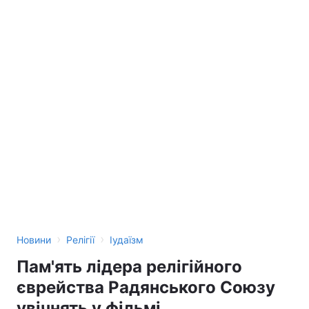
›
›
Новини
Релігії
Іудаїзм
Пам'ять лідера релігійного
єврейства Радянського Союзу
увічнять у фільмі