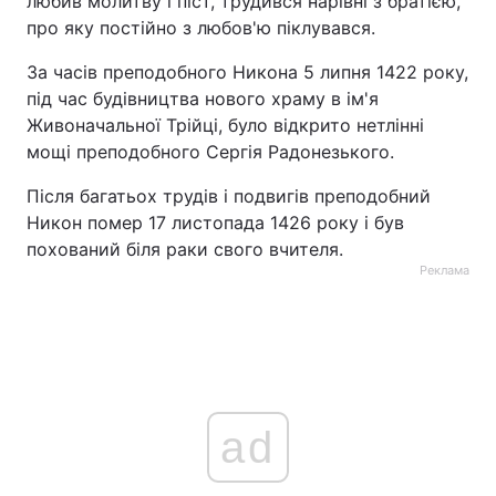
любив молитву і піст, трудився нарівні з братією,
про яку постійно з любов'ю піклувався.
Тема оформлення
За часів преподобного Никона 5 липня 1422 року,
під час будівництва нового храму в ім'я
Живоначальної Трійці, було відкрито нетлінні
мощі преподобного Сергія Радонезького.
Після багатьох трудів і подвигів преподобний
Никон помер 17 листопада 1426 року і був
похований біля раки свого вчителя.
Реклама
ad