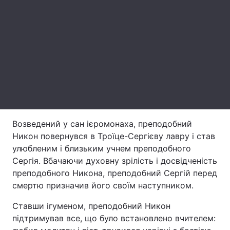
Лонгріди
Відео з Youtube
Статті
Інтерв'ю
Думки
Архів
Вакансії
Контакти
Возведений у сан ієромонаха, преподобний
Никон повернувся в Троїце-Сергієву лавру і став
Послуги
улюбленим і близьким учнем преподобного
Сергія. Вбачаючи духовну зрілість і досвідченість
преподобного Никона, преподобний Сергій перед
смертю призначив його своїм наступником.
Ставши ігуменом, преподобний Никон
підтримував все, що було встановлено вчителем: