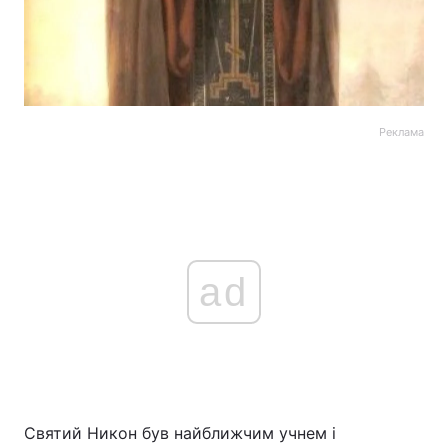
Реклама
ad
Святий Никон був найближчим учнем і