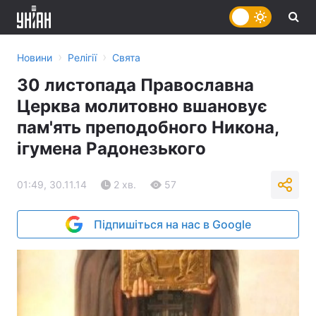
›
›
Новини
Релігії
Свята
30 листопада Православна
Церква молитовно вшановує
пам'ять преподобного Никона,
ігумена Радонезького
01:49, 30.11.14
2 хв.
57
Підпишіться на нас в Google