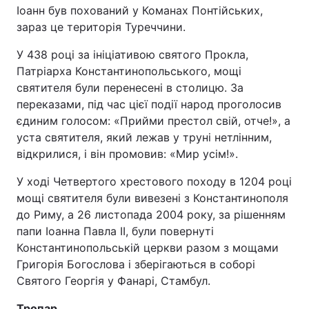
Іоанн був похований у Команах Понтійських,
зараз це територія Туреччини.
У 438 році за ініціативою святого Прокла,
Патріарха Константинопольського, мощі
святителя були перенесені в столицю. За
переказами, під час цієї події народ проголосив
єдиним голосом: «Прийми престол свій, отче!», а
уста святителя, який лежав у труні нетлінним,
відкрилися, і він промовив: «Мир усім!».
У ході Четвертого хрестового походу в 1204 році
мощі святителя були вивезені з Константинополя
до Риму, а 26 листопада 2004 року, за рішенням
папи Іоанна Павла II, були повернуті
Константинопольській церкви разом з мощами
Григорія Богослова і зберігаються в соборі
Святого Георгія у Фанарі, Стамбул.
Тропар