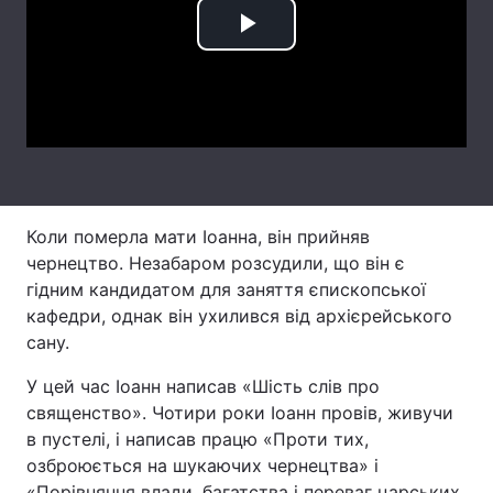
Лонгріди
Play
Video
Відео з Youtube
Статті
Інтерв'ю
Думки
Архів
Вакансії
Коли померла мати Іоанна, він прийняв
Контакти
чернецтво. Незабаром розсудили, що він є
гідним кандидатом для заняття єпископської
Послуги
кафедри, однак він ухилився від архієрейського
сану.
У цей час Іоанн написав «Шість слів про
священство». Чотири роки Іоанн провів, живучи
в пустелі, і написав працю «Проти тих,
озброюється на шукаючих чернецтва» і
«Порівняння влади, багатства і переваг царських