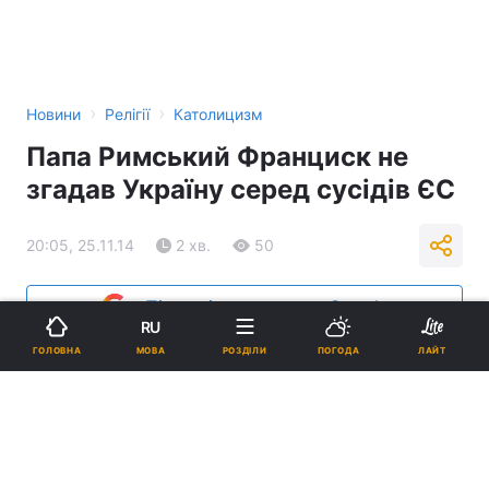
›
›
Новини
Релігії
Католицизм
Папа Римський Франциск не
згадав Україну серед сусідів ЄС
20:05, 25.11.14
2 хв.
50
Підпишіться на нас в Google
RU
МОВА
ГОЛОВНА
РОЗДІЛИ
ПОГОДА
ЛАЙТ
Реклама