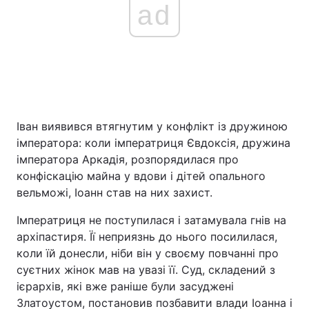
ad
Іван виявився втягнутим у конфлікт із дружиною
імператора: коли імператриця Євдоксія, дружина
імператора Аркадія, розпорядилася про
конфіскацію майна у вдови і дітей опального
вельможі, Іоанн став на них захист.
Імператриця не поступилася і затамувала гнів на
архіпастиря. Її неприязнь до нього посилилася,
коли їй донесли, ніби він у своєму повчанні про
суєтних жінок мав на увазі її. Суд, складений з
ієрархів, які вже раніше були засуджені
Златоустом, постановив позбавити влади Іоанна і