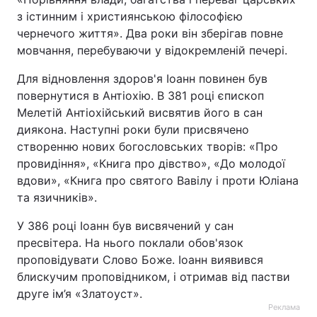
з істинним і християнською філософією
Тема оформлення
чернечого життя». Два роки він зберігав повне
мовчання, перебуваючи у відокремленій печері.
Для відновлення здоров'я Іоанн повинен був
повернутися в Антіохію. В 381 році єпископ
Мелетій Антіохійський висвятив його в сан
диякона. Наступні роки були присвячено
створенню нових богословських творів: «Про
провидіння», «Книга про дівство», «До молодої
вдови», «Книга про святого Вавілу і проти Юліана
та язичників».
У 386 році Іоанн був висвячений у сан
пресвітера. На нього поклали обов'язок
проповідувати Слово Боже. Іоанн виявився
блискучим проповідником, і отримав від пастви
друге ім’я «Златоуст».
Реклама