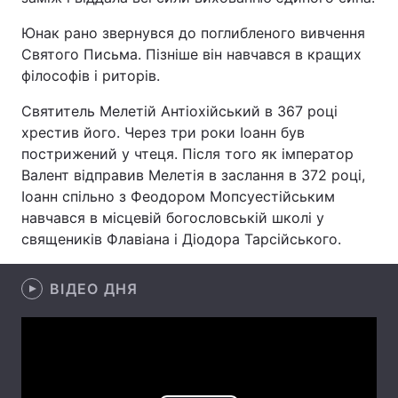
Юнак рано звернувся до поглибленого вивчення
Святого Письма. Пізніше він навчався в кращих
філософів і риторів.
Головна
Війна
Святитель Мелетій Антіохійський в 367 році
Україна
Політика
хрестив його. Через три роки Іоанн був
пострижений у чтеця. Після того як імператор
Економіка
Світ
Валент відправив Мелетія в заслання в 372 році,
Спорт
Наука
Іоанн спільно з Феодором Мопсуестійським
навчався в місцевій богословській школі у
Техно і зв'язок
Лайт
священиків Флавіана і Діодора Тарсійського.
Зброя
Інциденти
ВІДЕО ДНЯ
Здоров'я
Туризм
Цікавинки
Погода
Екологія
Регіони