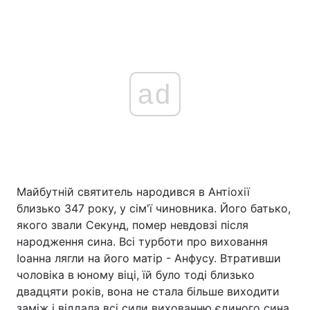
ad
Майбутній святитель народився в Антіохії
близько 347 року, у сім'ї чиновника. Його батько,
якого звали Секунд, помер невдовзі після
народження сина. Всі турботи про виховання
Іоанна лягли на його матір - Анфусу. Втративши
чоловіка в юному віці, їй було тоді близько
двадцяти років, вона не стала більше виходити
заміж і віддала всі сили вихованню єдиного сина.