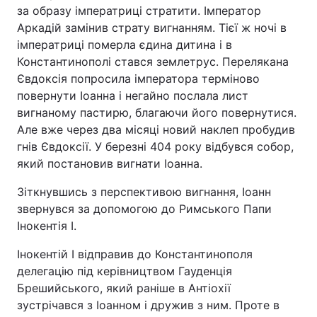
за образу імператриці стратити. Імператор
Аркадій замінив страту вигнанням. Тієї ж ночі в
імператриці померла єдина дитина і в
Константинополі стався землетрус. Перелякана
Євдоксія попросила імператора терміново
повернути Іоанна і негайно послала лист
вигнаному пастирю, благаючи його повернутися.
Але вже через два місяці новий наклеп пробудив
гнів Євдоксії. У березні 404 року відбувся собор,
який постановив вигнати Іоанна.
Зіткнувшись з перспективою вигнання, Іоанн
звернувся за допомогою до Римського Папи
Інокентія I.
Інокентій I відправив до Константинополя
делегацію під керівництвом Гауденція
Брешийського, який раніше в Антіохії
зустрічався з Іоанном і дружив з ним. Проте в