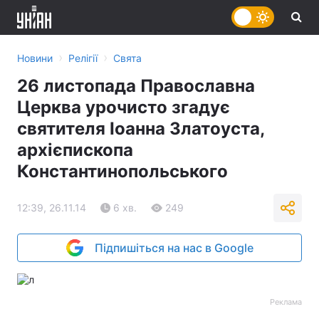
›
›
Новини
Релігії
Свята
26 листопада Православна
Церква урочисто згадує
святителя Іоанна Златоуста,
архієпископа
Константинопольського
12:39, 26.11.14
6 хв.
249
Підпишіться на нас в Google
Реклама