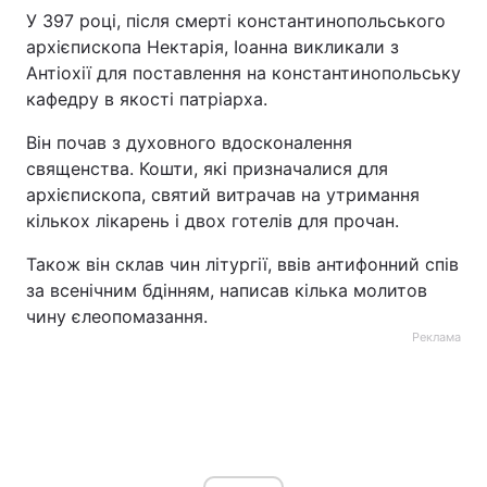
У 397 році, після смерті константинопольського
архієпископа Нектарія, Іоанна викликали з
Антіохії для поставлення на константинопольську
кафедру в якості патріарха.
Він почав з духовного вдосконалення
священства. Кошти, які призначалися для
архієпископа, святий витрачав на утримання
кількох лікарень і двох готелів для прочан.
Також він склав чин літургії, ввів антифонний спів
за всенічним бдінням, написав кілька молитов
чину єлеопомазання.
Реклама