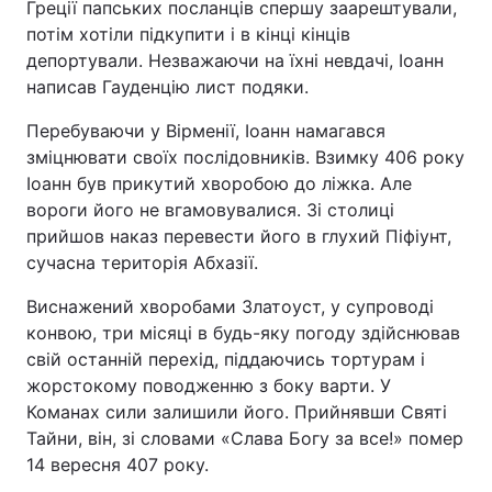
Греції папських посланців спершу заарештували,
потім хотіли підкупити і в кінці кінців
депортували. Незважаючи на їхні невдачі, Іоанн
написав Гауденцію лист подяки.
Перебуваючи у Вірменії, Іоанн намагався
зміцнювати своїх послідовників. Взимку 406 року
Іоанн був прикутий хворобою до ліжка. Але
вороги його не вгамовувалися. Зі столиці
прийшов наказ перевести його в глухий Піфіунт,
сучасна територія Абхазії.
Виснажений хворобами Златоуст, у супроводі
конвою, три місяці в будь-яку погоду здійснював
свій останній перехід, піддаючись тортурам і
жорстокому поводженню з боку варти. У
Команах сили залишили його. Прийнявши Святі
Тайни, він, зі словами «Слава Богу за все!» помер
14 вересня 407 року.