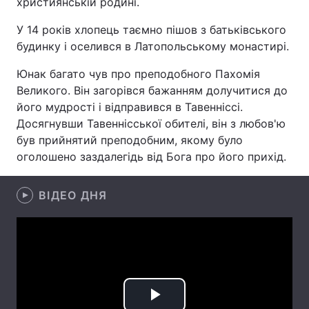
християнській родині.
У 14 років хлопець таємно пішов з батьківського
будинку і оселився в Латопольському монастирі.
Головна
Війна
Юнак багато чув про преподобного Пахомія
Великого. Він загорівся бажанням долучитися до
Україна
Політика
його мудрості і відправився в Тавенніссі.
Економіка
Світ
Досягнувши Тавеннісської обителі, він з любов'ю
був прийнятий преподобним, якому було
Спорт
Наука
оголошено заздалегідь від Бога про його прихід.
Техно і зв'язок
Лайт
ВІДЕО ДНЯ
Зброя
Інциденти
Здоров'я
Туризм
Цікавинки
Погода
Екологія
Регіони