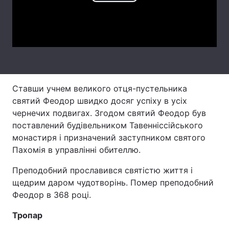
Play
Лонгріди
Video
Відео з Youtube
Статті
Інтерв'ю
Думки
Ставши учнем великого отця-пустельника
Архів
Вакансії
святий Феодор швидко досяг успіху в усіх
чернечих подвигах. Згодом святий Феодор був
Контакти
поставлений будівельником Тавенніссійського
монастиря і призначений заступником святого
Послуги
Пахомія в управлінні обителлю.
Преподобний прославився святістю життя і
щедрим даром чудотворінь. Помер преподобний
Феодор в 368 році.
Тропар