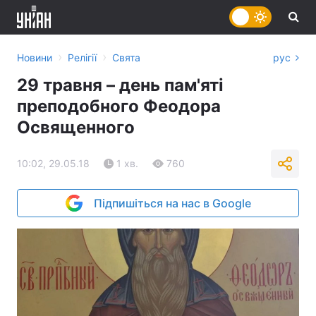
›
›
Новини
Релігії
Свята
рус
29 травня – день пам'яті
преподобного Феодора
Освященного
10:02, 29.05.18
1 хв.
760
Підпишіться на нас в Google