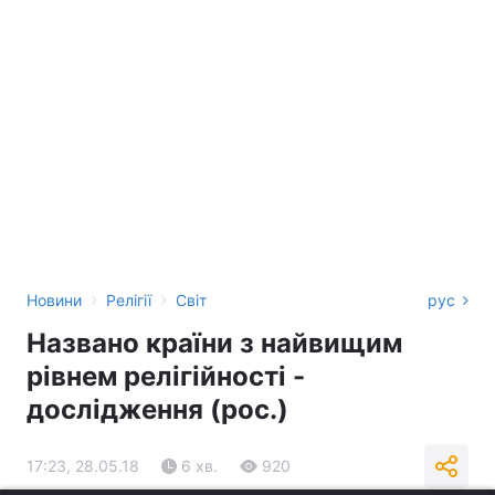
›
›
Новини
Релігії
Світ
рус
Названо країни з найвищим
рівнем релігійності -
дослідження (рос.)
17:23, 28.05.18
6 хв.
920