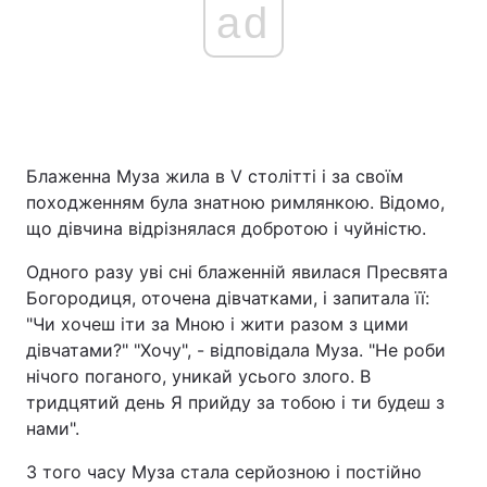
ad
Блаженна Муза жила в V столітті і за своїм
походженням була знатною римлянкою. Відомо,
що дівчина відрізнялася добротою і чуйністю.
Одного разу уві сні блаженній явилася Пресвята
Богородиця, оточена дівчатками, і запитала її:
"Чи хочеш іти за Мною і жити разом з цими
дівчатами?" "Хочу", - відповідала Муза. "Не роби
нічого поганого, уникай усього злого. В
тридцятий день Я прийду за тобою і ти будеш з
нами".
З того часу Муза стала серйозною і постійно