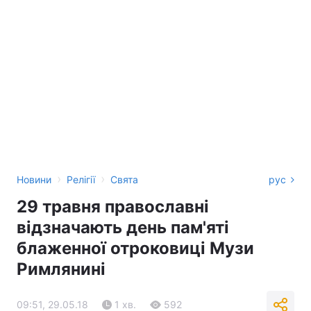
›
›
Новини
Релігії
Свята
рус
29 травня православні
відзначають день пам'яті
блаженної отроковиці Музи
Римлянині
09:51, 29.05.18
1 хв.
592