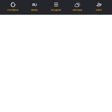
RU
Підпишіться на нас в Google
МОВА
ГОЛОВНА
РОЗДІЛИ
ПОГОДА
ЛАЙТ
Реклама