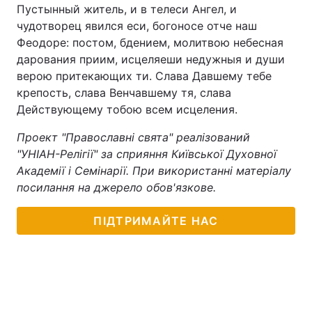
Пустынный житель, и в телеси Ангел, и
Тема оформлення
чудотворец явился еси, богоносе отче наш
Феодоре: постом, бдением, молитвою небесная
дарования приим, исцеляеши недужныя и души
верою притекающих ти. Слава Давшему тебе
крепость, слава Венчавшему тя, слава
Действующему тобою всем исцеления.
Проект "Православні свята" реалізований
"УНІАН-Релігії" за сприяння Київської Духовної
Академії і Семінарії. При використанні матеріалу
посилання на джерело обов'язкове.
ПІДТРИМАЙТЕ НАС