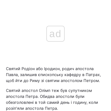
ad
Святий Родіон або Іродион, родич апостола
Павла, залишив єпископську кафедру в Патрах,
щоб йти до Риму зі святим апостолом Петром.
Святий апостол Олімп теж був супутником
апостола Петра. Обидва апостоли були
обезголовлені в той самий день і годину, коли
розіп'яли апостола Петра.