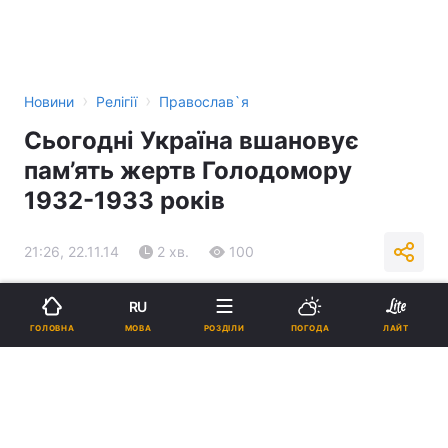
›
›
Новини
Релігії
Православ`я
Сьогодні Україна вшановує
пам’ять жертв Голодомору
1932-1933 років
21:26, 22.11.14
2 хв.
100
Підпишіться на нас в Google
RU
МОВА
ГОЛОВНА
РОЗДІЛИ
ПОГОДА
ЛАЙТ