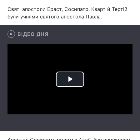
Святі апостоли Ераст, Сосипатр, Кварт й Тертій
були учнями святого апостола Павла.
Головна
Війна
ВІДЕО ДНЯ
Україна
Політика
Економіка
Світ
Спорт
Наука
Техно і зв'язок
Лайт
Play
Зброя
Інциденти
Video
Здоров'я
Туризм
Цікавинки
Погода
Екологія
Регіони
Апостол Сосипатр, родом з Ахаії, був єпископом