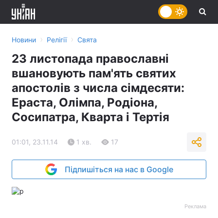
›
›
Новини
Релігії
Свята
23 листопада православні
вшановують пам'ять святих
апостолів з числа сімдесяти:
Ераста, Олімпа, Родіона,
Сосипатра, Кварта і Тертія
01:01, 23.11.14
1 хв.
17
Підпишіться на нас в Google
Реклама