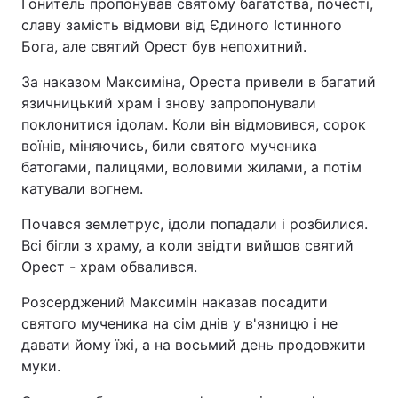
Гонитель пропонував святому багатства, почесті,
славу замість відмови від Єдиного Істинного
Бога, але святий Орест був непохитний.
За наказом Максиміна, Ореста привели в багатий
язичницький храм і знову запропонували
поклонитися ідолам. Коли він відмовився, сорок
воїнів, міняючись, били святого мученика
батогами, палицями, воловими жилами, а потім
катували вогнем.
Почався землетрус, ідоли попадали і розбилися.
Всі бігли з храму, а коли звідти вийшов святий
Орест - храм обвалився.
Розсерджений Максимін наказав посадити
святого мученика на сім днів у в'язницю і не
давати йому їжі, а на восьмий день продовжити
муки.