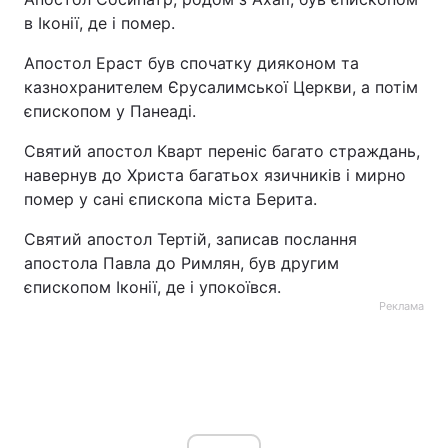
в Іконії, де і помер.
Лонгріди
Апостол Ераст був спочатку дияконом та
казнохранителем Єрусалимської Церкви, а потім
Відео з Youtube
Статті
єпископом у Панеаді.
Інтерв'ю
Думки
Святий апостол Кварт переніс багато страждань,
навернув до Христа багатьох язичників і мирно
Архів
Вакансії
помер у сані єпископа міста Берита.
Контакти
Святий апостол Тертій, записав послання
апостола Павла до Римлян, був другим
Послуги
єпископом Іконії, де і упокоївся.
Реклама