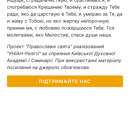
ищущи, страдальчествую, и сраспинаюся, и
спогребаюся Крещению Твоему, и стражду Тебе
ради, яко да царствую в Тебе, и умираю за Тя, да
и живу с Тобою, но яко жертву непорочную
приими мя, с любовию пожершуюся Тебе. Тоя
молитвами, яко Милостив, спаси души наша.
Проект "Православні свята" реалізований
"УНІАН-Релігії" за сприяння Київської Духовної
Академії і Семінарії. При використанні матеріалу
посилання на джерело обов'язкове.
ПІДТРИМАЙТЕ НАС