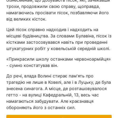
бізнесменам, що добувають пісок, які, зачекавши
трохи, продовжили свою справу, щоправда,
намагаючись просівати пісок, позбавляючи його
від великих кісток.
Цей пісок справно надходив і надходить на
місцеві будівництва. За словами Булавіна, пісок із
кістками застосовувався навіть при проведенні
штукатурних робіт у ковельській середній школі.
«Прикрасили школу останками червоноармійця»
- сумно констатував він.
До речі, влада Волині стирає пам'ять про
трагедію не лише в Ковелі, але і в Луцьку, де була
знесена синагога. А місце, де розташовувалося
гетто - на вулиці Кафедральній, 13, весь час
намагаються забудувати. Але краєзнавця
обороняють його з останніх сил.