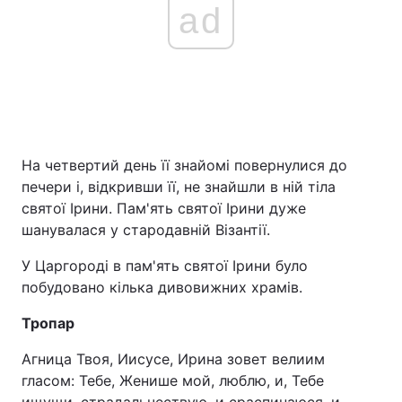
ad
На четвертий день її знайомі повернулися до
печери і, відкривши її, не знайшли в ній тіла
святої Ірини. Пам'ять святої Ірини дуже
шанувалася у стародавній Візантії.
У Царгороді в пам'ять святої Ірини було
побудовано кілька дивовижних храмів.
Тропар
Агница Твоя, Иисусе, Ирина зовет велиим
гласом: Тебе, Женише мой, люблю, и, Тебе