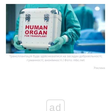
Трансплантація буде здійснюватися на засадах добровільності;
гуманності; анонімності / Фото: mbc.net
Реклама
ad