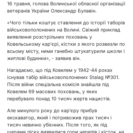
16 травня, голова Волинської обласної організації
ветеранів України Олександр Булавін.
«Чого тільки коштує ставлення до історії таборів
військовополонених на Волині. Свіжий приклад
виявлення розстрільних поховань у
Ковельському кар'єрі, кістки з якого розвезли по
всьому місту, ними ганебно штукатурили школи і
житлові будинки», - заявив він.
Нагадаємо, що під Ковелем у 1942-44 роках
існував табір військовополонених Stalag №301.
Після війни спеціальна комісія знайшла під
Ковелем 69 масових поховань, у яких
перебувало понад 10 тисяч жертв нацистів.
Але минулого року до кар'єру прибув
екскаватор, який і потривожив прах тисяч і
тисяч невинно убієнних. Після того, як під
шарами піску виявилися гори черепів і кісток, на