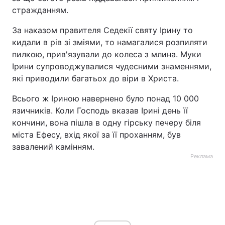
стражданням.
Тема оформлення
За наказом правителя Седекії святу Ірину то
кидали в рів зі зміями, то намагалися розпиляти
пилкою, прив'язували до колеса з млина. Муки
Ірини супроводжувалися чудесними знаменнями,
які приводили багатьох до віри в Христа.
Всього ж Іриною навернено було понад 10 000
язичників. Коли Господь вказав Ірині день її
кончини, вона пішла в одну гірську печеру біля
міста Ефесу, вхід якої за її проханням, був
завалений камінням.
Реклама