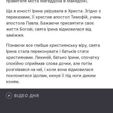
правителя міста Магеддона в Македонії.
Ще в юності Ірина увірувала в Христа. Згідно з
переказами, її хрестив апостол Тимофій, учень
Головна
Війна
апостола Павла. Бажаючи присвятити своє
життя Богові, свята Ірина відмовилася від
Україна
Політика
заміжжя.
Економіка
Світ
Пізнаючи все глибше християнську віру, свята
Ірина стала переконувати і батьків стати
Спорт
Наука
християнами. Ликиній, батько Ірини, спочатку
спокійно сприймав слова дочки, але потім
Техно і зв'язок
Лайт
розгнівався на неї, і коли вона відмовилася
поклонитися ідолам, кинув її під ноги диким
Зброя
Інциденти
коням.
Здоров'я
Туризм
ВІДЕО ДНЯ
Цікавинки
Погода
Екологія
Регіони