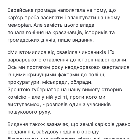
Еврейська громада наполягала на тому, що
кар'єр треба засипати і влаштувати на ньому
меморіал. Але замість цього влада
почала гоніння на краєзнавців, істориків та
громадських діячів, пише видання.
«Ми втомилися від свавілля чиновників і їх
варварського ставлення до історії нашої країни.
Ось ми протягом року неодноразово зверталися
із цими кричущими фактами до поліції,
прокуратури, міськради, облради.
Зрештою губернатор на нашу вимогу створив
комісію - але у ній усі ті, проти кого ми
виступаємо», - розповів один з учасників
пошукового руху.
Видання також зазначає, що землі кар'єрів давно
роздані під забудову і здані в оренду