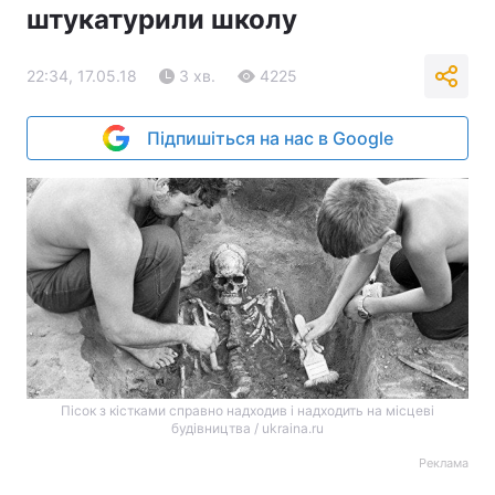
штукатурили школу
22:34, 17.05.18
3 хв.
4225
Підпишіться на нас в Google
Пісок з кістками справно надходив і надходить на місцеві
будівництва / ukraina.ru
Реклама