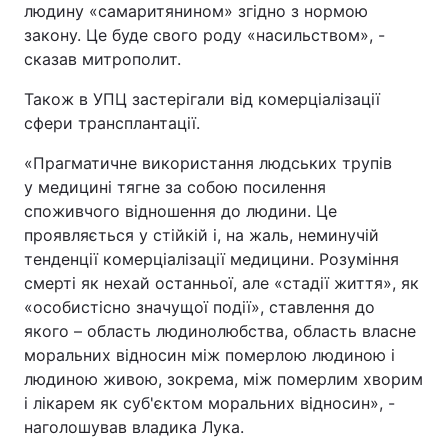
людину «самаритянином» згідно з нормою
закону. Це буде свого роду «насильством», -
сказав митрополит.
Також в УПЦ застерігали від комерціалізації
сфери трансплантації.
«Прагматичне використання людських трупів
у медицині тягне за собою посилення
споживчого відношення до людини. Це
проявляється у стійкій і, на жаль, неминучій
тенденції комерціалізації медицини. Розуміння
смерті як нехай останньої, але «стадії життя», як
«особистісно значущої події», ставлення до
якого – область людинолюбства, область власне
моральних відносин між померлою людиною і
людиною живою, зокрема, між померлим хворим
і лікарем як суб'єктом моральних відносин», -
наголошував владика Лука.