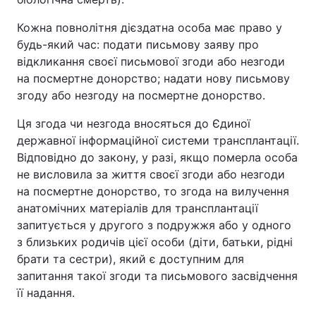
Кожна повнолітня дієздатна особа має право у
будь-який час: подати письмову заяву про
відкликання своєї письмової згоди або незгоди
на посмертне донорство; надати нову письмову
згоду або незгоду на посмертне донорство.
Ця згода чи незгода вносяться до Єдиної
державної інформаційної системи трансплантації.
Відповідно до закону, у разі, якщо померла особа
не висловила за життя своєї згоди або незгоди
на посмертне донорство, то згода на вилучення
анатомічних матеріалів для трансплантації
запитується у другого з подружжя або у одного
з близьких родичів цієї особи (діти, батьки, рідні
брати та сестри), який є доступним для
запитання такої згоди та письмового засвідчення
її надання.