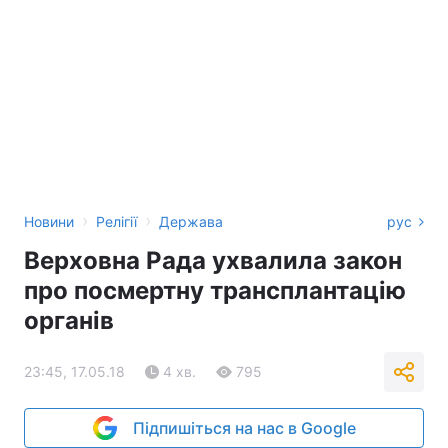
›
›
Новини
Релігії
Держава
рус
Верховна Рада ухвалила закон
про посмертну трансплантацію
органів
23:45, 17.05.18
4 хв.
795
Підпишіться на нас в Google