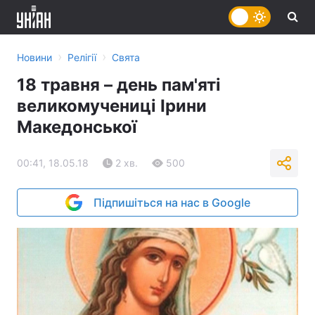
›
›
Новини
Релігії
Свята
18 травня – день пам'яті
великомучениці Ірини
Македонської
00:41, 18.05.18
2 хв.
500
Підпишіться на нас в Google