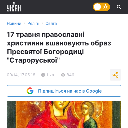
›
›
Новини
Релігії
Свята
17 травня православні
християни вшановують образ
Пресвятої Богородиці
"Староруської"
00:14, 17.05.18
1 хв.
846
Підпишіться на нас в Google