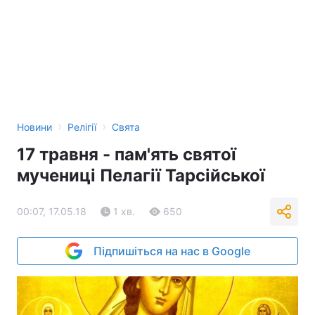
›
›
Новини
Релігії
Свята
17 травня - пам'ять святої
мучениці Пелагії Тарсійської
00:07, 17.05.18
1 хв.
650
Підпишіться на нас в Google