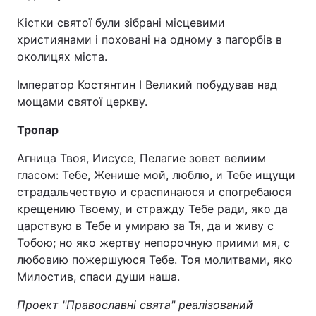
Кістки святої були зібрані місцевими
християнами і поховані на одному з пагорбів в
околицях міста.
Імператор Костянтин I Великий побудував над
мощами святої церкву.
Тропар
Агница Твоя, Иисусе, Пелагие зовет велиим
гласом: Тебе, Женише мой, люблю, и Тебе ищущи
страдальчествую и сраспинаюся и спогребаюся
крещению Твоему, и стражду Тебе ради, яко да
царствую в Тебе и умираю за Тя, да и живу с
Тобою; но яко жертву непорочную приими мя, с
любовию пожершуюся Тебе. Тоя молитвами, яко
Милостив, спаси души наша.
Проект "Православні свята" реалізований