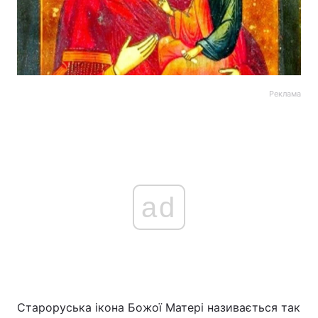
Реклама
ad
Староруська ікона Божої Матері називається так