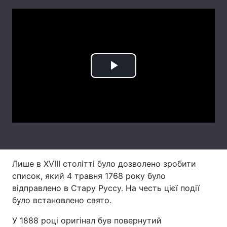
Лонгріди
Відео з Youtube
Статті
Інтерв'ю
Думки
Play
Архів
Вакансії
Video
Контакти
Послуги
Лише в XVIII столітті було дозволено зробити
список, який 4 травня 1768 року було
відправлено в Стару Руссу. На честь цієї події
було встановлено свято.
У 1888 році оригінал був повернутий