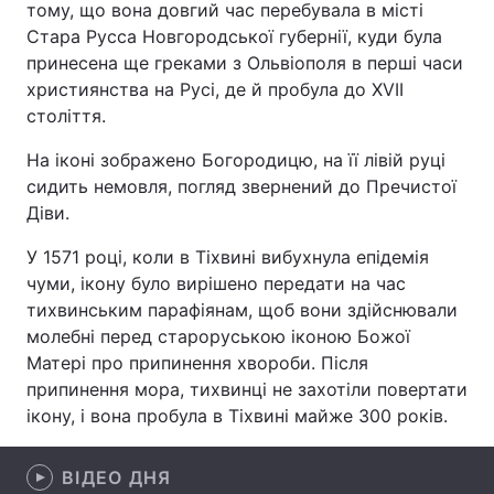
тому, що вона довгий час перебувала в місті
Стара Русса Новгородської губернії, куди була
принесена ще греками з Ольвіополя в перші часи
християнства на Русі, де й пробула до XVII
Головна
Війна
століття.
Україна
Політика
На іконі зображено Богородицю, на її лівій руці
сидить немовля, погляд звернений до Пречистої
Економіка
Світ
Діви.
Спорт
Наука
У 1571 році, коли в Тіхвині вибухнула епідемія
чуми, ікону було вирішено передати на час
Техно і зв'язок
Лайт
тихвинським парафіянам, щоб вони здійснювали
молебні перед староруською іконою Божої
Зброя
Інциденти
Матері про припинення хвороби. Після
Здоров'я
Туризм
припинення мора, тихвинці не захотіли повертати
ікону, і вона пробула в Тіхвині майже 300 років.
Цікавинки
Погода
ВІДЕО ДНЯ
Екологія
Регіони