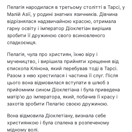
Пелагія народилася в третьому столітті в Тарсі, у
Малій Азії, у родині знатних язичників. Дівчина
відрізнялася надзвичайною красою, отримала
гарну освіту і імператор Діоклетіан вирішив
зробити її дружиною свого всиновленого
спадкоємця.
Пелагія, чула про християн, їхню віру і
мучеництво, і вирішила прийняти хрещення від
єпископа Клінона, який перебував тоді в Тарсі.
Разом з нею хрестилася і частина її слуг. Після
цього вона відмовилася вступати в шлюб з
прийомним сином Діоклетіана і була приведена
матір'ю до імператора, який, побачив її красу і
захотів зробити Пелагію своєю дружиною.
Вона відмовила Діоклетіану, визнала себе
християнкою і була спалена в розпеченому
мідному волі.