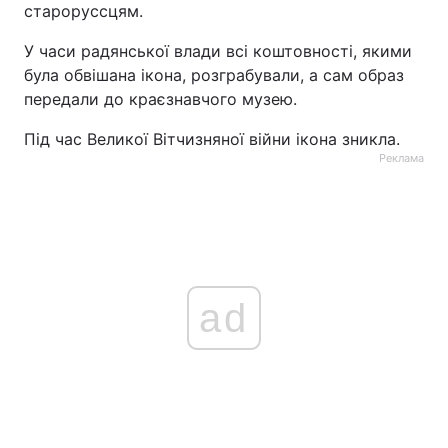
староруссцям.
Тема оформлення
У часи радянської влади всі коштовності, якими
була обвішана ікона, розграбували, а сам образ
передали до краєзнавчого музею.
Під час Великої Вітчизняної війни ікона зникла.
Реклама
ad