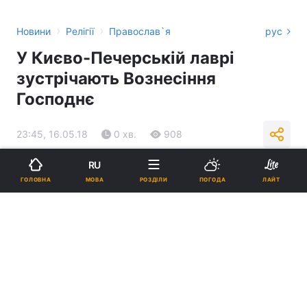
›
›
Новини
Релігії
Православ`я
рус
У Києво-Печерській лаврі
зустрічають Вознесіння
Господнє
23:45, 16.05.18
0 хв.
908
RU
Підпишіться на нас в Google
МОВА
ГОЛОВНА
РОЗДІЛИ
ПОГОДА
ЛАЙТ