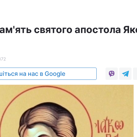
пам'ять святого апостола Я
372
іться на нас в Google