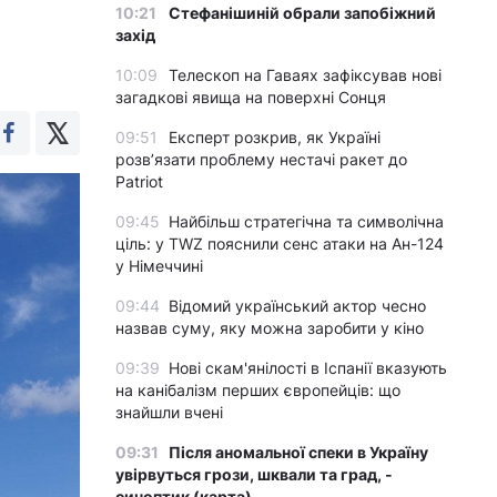
10:21
Стефанішиній обрали запобіжний
захід
10:09
Телескоп на Гаваях зафіксував нові
загадкові явища на поверхні Сонця
09:51
Експерт розкрив, як Україні
розвʼязати проблему нестачі ракет до
Patriot
09:45
Найбільш стратегічна та символічна
ціль: у TWZ пояснили сенс атаки на Ан-124
у Німеччині
09:44
Відомий український актор чесно
назвав суму, яку можна заробити у кіно
09:39
Нові скам'янілості в Іспанії вказують
на канібалізм перших європейців: що
знайшли вчені
09:31
Після аномальної спеки в Україну
увірвуться грози, шквали та град, -
синоптик (карта)