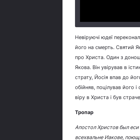
Невіруючі юдеї переконал
його на смерть. Святий Я
про Христа. Один з донощ
Якова. Він увірував в іст
страту, Йосія впав до йог
обійняв, поцілував його і
віру в Христа і був страч
Тропар
Апостол Христов был еси
всехвальне Иакове, поющ