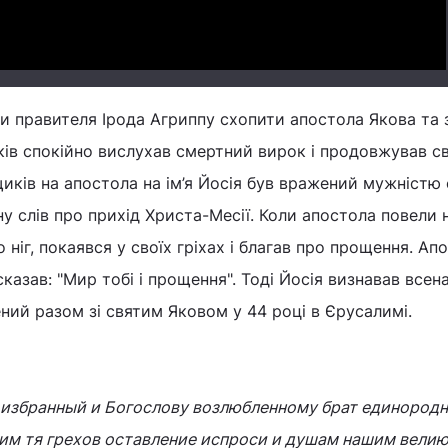
и правителя Ірода Агриппу схопити апостола Якова та 
ків спокійно вислухав смертний вирок і продовжував с
иків на апостола на ім’я Йосія був вражений мужністю
ину слів про прихід Христа-Месії. Коли апостола повели 
о ніг, покаявся у своїх гріхах і благав про прощення. Ап
 сказав: "Мир тобі і прощення". Тоді Йосія визнавав все
ений разом зі святим Яковом у 44 році в Єрусалимі.
 избранный и Богослову возлюбленному брат единородн
им тя грехов оставление испроси и душам нашим вели