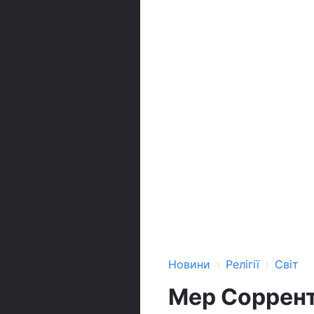
›
›
Новини
Релігії
Світ
Мер Соррент