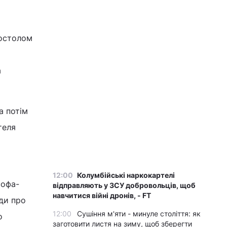
постолом
а
а потім
теля
12:00
Колумбійські наркокартелі
софа-
відправляють у ЗСУ добровольців, щоб
навчитися війні дронів, - FT
ди про
12:00
Сушіння м'яти - минуле століття: як
о
заготовити листя на зиму, щоб зберегти