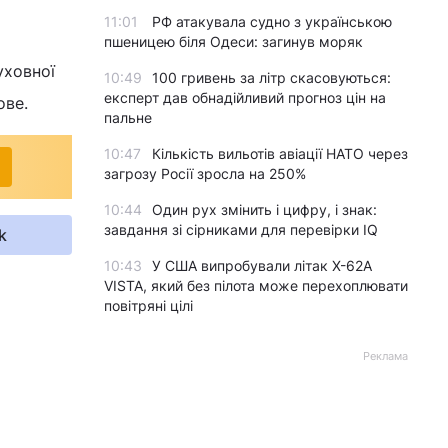
11:01
РФ атакувала судно з українською
пшеницею біля Одеси: загинув моряк
уховної
10:49
100 гривень за літр скасовуються:
експерт дав обнадійливий прогноз цін на
ове.
пальне
10:47
Кількість вильотів авіації НАТО через
загрозу Росії зросла на 250%
10:44
Один рух змінить і цифру, і знак:
завдання зі сірниками для перевірки IQ
k
10:43
У США випробували літак X-62A
VISTA, який без пілота може перехоплювати
повітряні цілі
Реклама