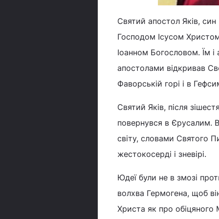
Святий апостол Яків, син
Господом Ісусом Христом
Іоанном Богословом. Їм і
апостолами відкривав Сво
Фаворській горі і в Гефс
Святий Яків, після зішестя
повернувся в Єрусалим. В
світу, словами Святого П
жестокосерді і зневірі.
Юдеї були не в змозі про
волхва Гермогена, щоб ві
Христа як про обіцяного 