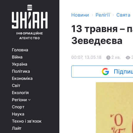
›
›
Новини
Релігії
Свята
13 травня – 
ІНФОРМАЦІЙНЕ
Зеведеєва
АГЕНТСТВО
Головна
Війна
00:07, 13.05.18
2 хв.
Україна
Підпиш
Політика
Економіка
Світ
Екологія
Регіони
Спорт
Наука
Техно і зв'язок
Лайт