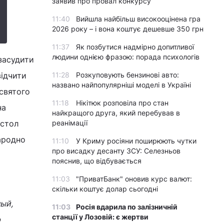
заявив про провал конкурсу
11:40
Вийшла найбільш високооцінена гра
2026 року – і вона коштує дешевше 350 грн
11:37
Як позбутися надмірно допитливої
людини однією фразою: порада психологів
засудити
відчити
11:28
Розкуповують бензинові авто:
названо найпопулярніші моделі в Україні
 святого
11:18
Нікітюк розповіла про стан
на
найкращого друга, який перебував в
остол
реанімації
народно
11:10
У Криму росіяни поширюють чутки
про висадку десанту ЗСУ: Селезньов
пояснив, що відбувається
11:03
"ПриватБанк" оновив курс валют:
скільки коштує долар сьогодні
ый,
11:03
Росія вдарила по залізничній
станції у Лозовій: є жертви
ю