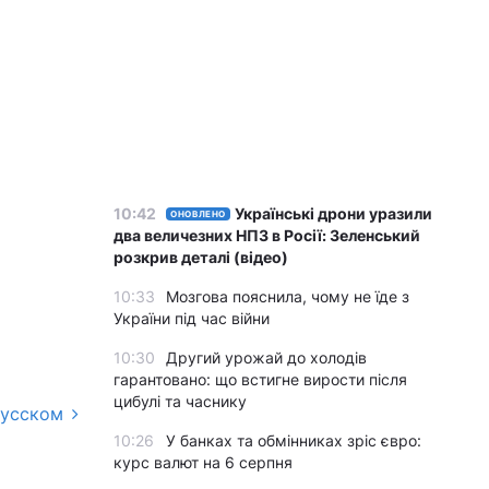
10:42
Українські дрони уразили
ОНОВЛЕНО
два величезних НПЗ в Росії: Зеленський
розкрив деталі (відео)
10:33
Мозгова пояснила, чому не їде з
України під час війни
10:30
Другий урожай до холодів
гарантовано: що встигне вирости після
цибулі та часнику
русском
10:26
У банках та обмінниках зріс євро:
курс валют на 6 серпня