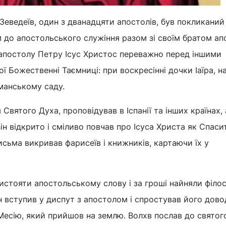
 Зеведеїв, один з дванадцяти апостолів, був покликаний
 до апостольського служіння разом зі своїм братом а
 апостолу Петру Ісус Христос переважно перед іншими
ї Божественні Таємниці: при воскресінні дочки Іаїра, н
иманському саду.
 Святого Духа, проповідував в Іспанії та інших країнах, 
ін відкрито і сміливо повчав про Ісуса Христа як Спаси
исьма викривав фарисеїв і книжників, картаючи їх у
тистояти апостольському слову і за гроші найняли філо
н вступив у диспут з апостолом і спростував його дово
Месію, який прийшов на землю. Волхв послав до святог