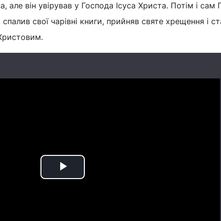
а, але він увірував у Господа Ісуса Христа. Потім і сам
 спалив свої чарівні книги, прийняв святе хрещення і ст
Христовим.
Play
Video