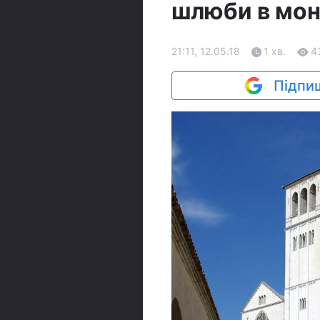
шлюби в мон
21:11, 12.05.18
1 хв.
4
Підпиш