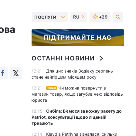
RU
+29
ПОСЛУГИ
кова
ПІДТРИМАЙТЕ НАС
ОСТАННІ НОВИНИ
12:21
Для цих знаків Зодіаку серпень
стане найгіршим місяцем року
12:21
Чи можна повернути в
УНІАН
магазин товар, якщо загубив чек: відповідь
юриста
12:15
Сибіга: Б’ємося за кожну ракету до
Patriot, консультації щодо ліцензій
тривають
12:14
Klavdia Petrivna зізналася, скільки