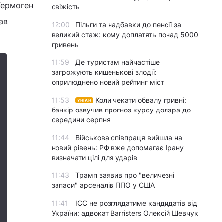
 Гермоген
свіжість
ав
12:00
Пільги та надбавки до пенсії за
великий стаж: кому доплатять понад 5000
гривень
11:59
Де туристам найчастіше
загрожують кишенькові злодії:
оприлюднено новий рейтинг міст
11:53
Коли чекати обвалу гривні:
УНІАН
банкір озвучив прогноз курсу долара до
середини серпня
11:44
Військова співпраця вийшла на
новий рівень: РФ вже допомагає Ірану
визначати цілі для ударів
11:43
Трамп заявив про "величезні
запаси" арсеналів ППО у США
11:41
ICC не розглядатиме кандидатів від
України: адвокат Barristers Олексій Шевчук