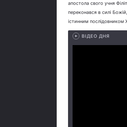
апостола свого учня Філіп
переконався в силі Божій,
істинним послідовником 
ВІДЕО ДНЯ