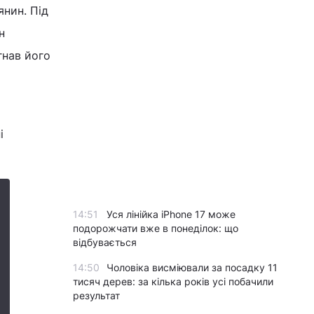
янин. Під
н
гнав його
о
і
14:51
Уся лінійка iPhone 17 може
подорожчати вже в понеділок: що
відбувається
14:50
Чоловіка висміювали за посадку 11
тисяч дерев: за кілька років усі побачили
результат