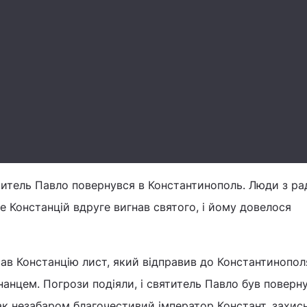
ятитель Павло повернувся в Константинополь. Люди з ра
ле Констанцій вдруге вигнав святого, і йому довелося
ав Констанцію лист, який відправив до Константинополя
анцем. Погрози подіяли, і святитель Павло був поверн
ак незабаром благочестивий імператор Констант, захис