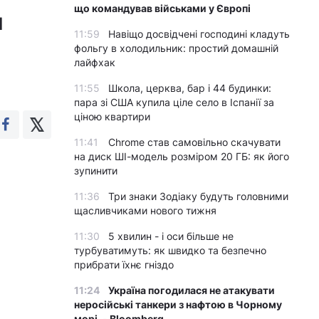
що командував військами у Європі
и
11:59
Навіщо досвідчені господині кладуть
фольгу в холодильник: простий домашній
лайфхак
11:55
Школа, церква, бар і 44 будинки:
пара зі США купила ціле село в Іспанії за
ціною квартири
11:41
Chrome став самовільно скачувати
на диск ШІ-модель розміром 20 ГБ: як його
зупинити
11:36
Три знаки Зодіаку будуть головними
щасливчиками нового тижня
11:30
5 хвилин - і оси більше не
турбуватимуть: як швидко та безпечно
прибрати їхнє гніздо
11:24
Україна погодилася не атакувати
неросійські танкери з нафтою в Чорному
морі, - Bloomberg