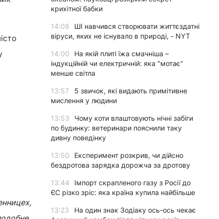
крихітної бабки
14:08
ШІ навчився створювати життєздатні
віруси, яких не існувало в природі, - NYT
місто
у
14:00
На якій плиті їжа смачніша –
індукційній чи електричній: яка "мотає"
менше світла
13:57
5 звичок, які видають примітивне
мислення у людини
13:53
Чому коти влаштовують нічні забіги
по будинку: ветеринари пояснили таку
дивну поведінку
13:50
Експеримент розкрив, чи дійсно
бездротова зарядка дорожча за дротову
13:44
Імпорт скрапленого газу з Росії до
ЄС різко зріс: яка країна купила найбільше
енницех,
13:23
На один знак Зодіаку ось-ось чекає
подобне,