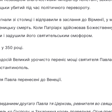
цьки убитий під час політичного перевороту.
нали зі столиці і відправили в заслання до Вірменії, у 
ченицьку смерть. Коли Патріарх здійснював Божественн
яни і задушили його святительським омофором.
 у 350 році.
одосій Великий урочисто переніс мощі святителя Павла
нстантинополь.
я Павла перенесені до Венеції.
еданием другаго Павла тя Церковь, ревнителя во свящ
вель ко Господу, и 3ахариина кровь праведная. Отче пре