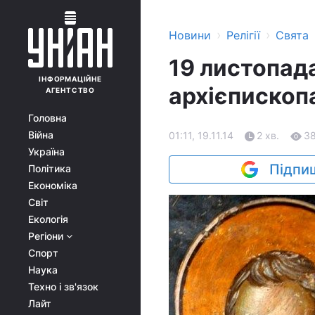
›
›
Новини
Релігії
Свята
19 листопада
ІНФОРМАЦІЙНЕ
архієпископ
АГЕНТСТВО
Головна
Війна
01:11, 19.11.14
2 хв.
3
Україна
Підпиш
Політика
Економіка
Світ
Екологія
Регіони
Спорт
Наука
Техно і зв'язок
Лайт