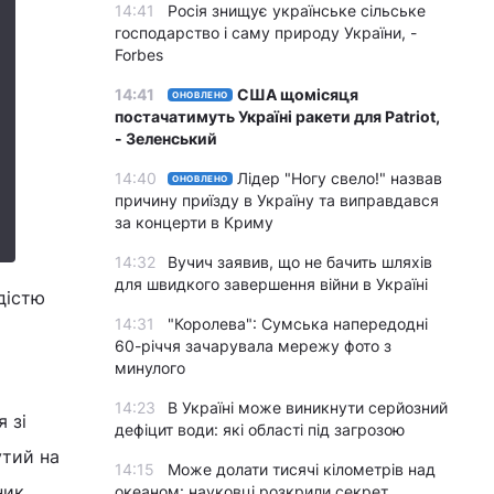
14:41
Росія знищує українське сільське
господарство і саму природу України, -
Forbes
14:41
США щомісяця
ОНОВЛЕНО
постачатимуть Україні ракети для Patriot,
- Зеленський
14:40
Лідер "Ногу свело!" назвав
ОНОВЛЕНО
причину приїзду в Україну та виправдався
за концерти в Криму
14:32
Вучич заявив, що не бачить шляхів
для швидкого завершення війни в Україні
дістю
14:31
"Королева": Сумська напередодні
60-річчя зачарувала мережу фото з
минулого
14:23
В Україні може виникнути серйозний
 зі
дефіцит води: які області під загрозою
утий на
14:15
Може долати тисячі кілометрів над
ник
океаном: науковці розкрили секрет