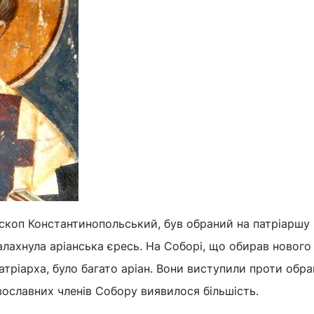
ископ Константинопольський, був обраний на патріаршу
палахнула аріанська єресь. На Соборі, що обирав нового
тріарха, було багато аріан. Вони виступили проти обра
вославних членів Собору виявилося більшість.