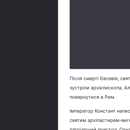
Після смерті Євсевія, св
зустріли архієпископа. А
повернутися в Рим.
Імператор Констант напис
святим архіпастирем-вигн
патріарший престол. Одн