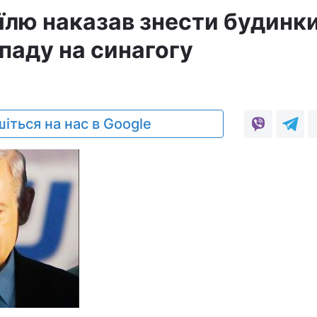
аїлю наказав знести будинк
паду на синагогу
іться на нас в Google