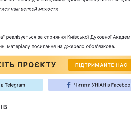
тися нам велией милости
" реалізується за сприяння Київської Духовної Академії
нні матеріалу посилання на джерело обов'язкове.
ІТЬ ПРОЄКТУ
ПІДТРИМАЙТЕ НАС
 в Telegram
Читати УНІАН в Faceboo
ІВ