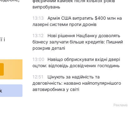
феєричний камбек після кількох років
випробувань
13:13
Армія США витратить $400 млн на
лазерні системи проти дронів
13:12
Нові рішення Нацбанку дозволять
 і
бізнесу залучати більше кредитів: Пишний
розкрив деталі
13:00
Навіщо обприскувати вхідні двері
оцтом: відповідь досвідчених господинь
12:51
Цінують за надійність та
довговічність: названо найпопулярнішого
автовиробника у світі
k
Реклама