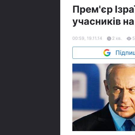
Прем'єр Ізр
учасників на
00:59, 19.11.14
2 хв.
5
Підпиш