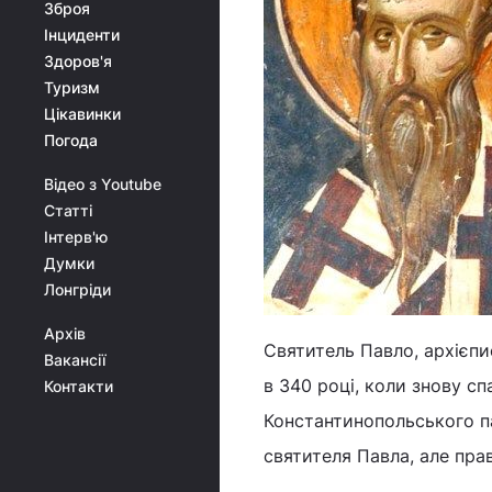
Зброя
Інциденти
Здоров'я
Туризм
Цікавинки
Погода
Відео з Youtube
Статті
Інтерв'ю
Думки
Лонгріди
Архів
Святитель Павло, архієп
Вакансії
в 340 році, коли знову с
Контакти
Константинопольського па
святителя Павла, але пра