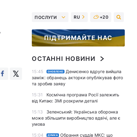
RU
+20
ПОСЛУГИ
,
ПІДТРИМАЙТЕ НАС
ОСТАННІ НОВИНИ
15:45
Денисенко вдруге вийшла
ОНОВЛЕНО
заміж: обранець акторки опублікував фото
та зробив заяву
15:31
Космічна програма Росії залежить
від Китаю: ЗМІ розкрили деталі
15:13
Зеленський: Українська оборонка
може збільшити виробництво вдвічі, але є
умова
15:04
Обрання суддів МКС: що
ДУМКА