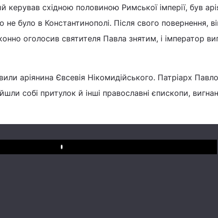
ий керував східною половиною Римської імперії, був арі
о не було в Константинополі. Після свого повернення, ві
конно оголосив святителя Павла знятим, і імператор ви
вили аріянина Євсевія Нікомидійського. Патріарх Павл
йшли собі притулок й інші православні єпископи, вигнан
Play