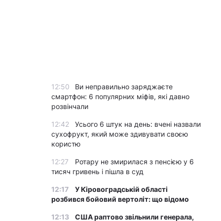
12:50
Ви неправильно заряджаєте
смартфон: 6 популярних міфів, які давно
розвінчали
12:42
Усього 6 штук на день: вчені назвали
сухофрукт, який може здивувати своєю
користю
12:27
Ротару не змирилася з пенсією у 6
тисяч гривень і пішла в суд
12:17
У Кіровоградській області
розбився бойовий вертоліт: що відомо
12:13
США раптово звільнили генерала,