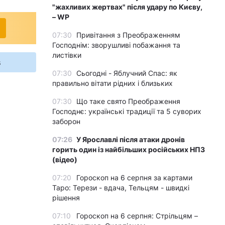
"жахливих жертвах" після удару по Києву,
– WP
07:30
Привітання з Преображенням
Господнім: зворушливі побажання та
листівки
s
07:30
Сьогодні - Яблучний Спас: як
правильно вітати рідних і близьких
07:30
Що таке свято Преображення
Господнє: українські традиції та 5 суворих
заборон
07:26
У Ярославлі після атаки дронів
горить один із найбільших російських НПЗ
(відео)
07:20
Гороскоп на 6 серпня за картами
Таро: Терези - вдача, Тельцям - швидкі
рішення
07:10
Гороскоп на 6 серпня: Стрільцям –