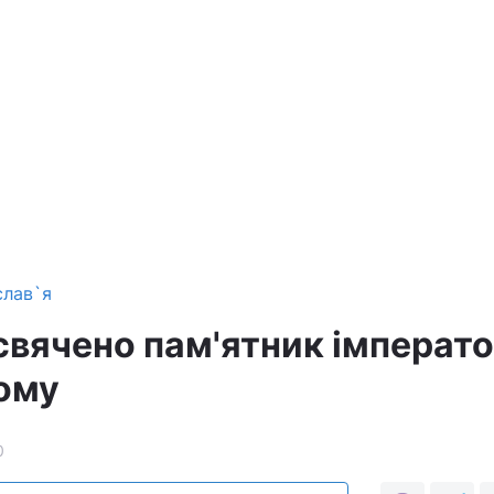
слав`я
освячено пам'ятник імперат
ому
0