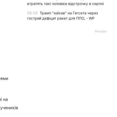
втратять такі чоловіки відстрочку в серпні
08:58
Трамп "наїхав" на Гегсета через
гострий дефіцит ракет для ППО, - WP
Реклама
нями
і на
мучеників