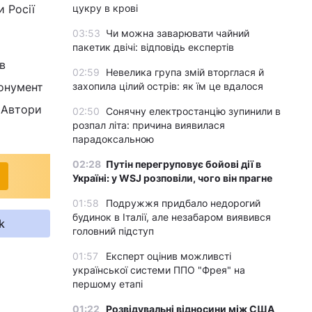
и Росії
цукру в крові
03:53
Чи можна заварювати чайний
пакетик двічі: відповідь експертів
в
02:59
Невелика група змій вторглася й
Монумент
захопила цілий острів: як їм це вдалося
. Автори
02:50
Сонячну електростанцію зупинили в
розпал літа: причина виявилася
парадоксальною
02:28
Путін перегруповує бойові дії в
Україні: у WSJ розповіли, чого він прагне
01:58
Подружжя придбало недорогий
будинок в Італії, але незабаром виявився
k
головний підступ
01:57
Експерт оцінив можливсті
української системи ППО "Фрея" на
першому етапі
01:22
Розвідувальні відносини між США