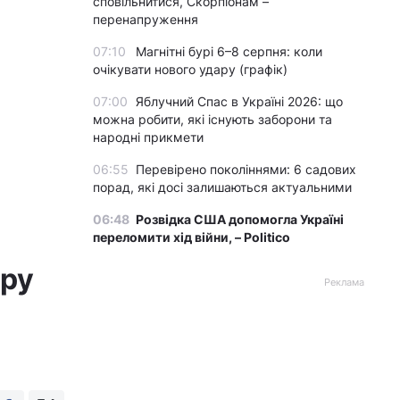
сповільнитися, Скорпіонам –
перенапруження
07:10
Магнітні бурі 6–8 серпня: коли
очікувати нового удару (графік)
07:00
Яблучний Спас в Україні 2026: що
можна робити, які існують заборони та
народні прикмети
06:55
Перевірено поколіннями: 6 садових
порад, які досі залишаються актуальними
06:48
Розвідка США допомогла Україні
переломити хід війни, – Politico
ору
Реклама