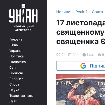
›
›
Новини
Релігії
Свята
17 листопад
ІНФОРМАЦІЙНЕ
священномуч
АГЕНТСТВО
священика 
Головна
Війна
Україна
00:04, 17.11.14
1 хв.
9
Політика
Економіка
Підпиш
Світ
Екологія
Регіони
Спорт
Наука
Техно і зв'язок
Лайт