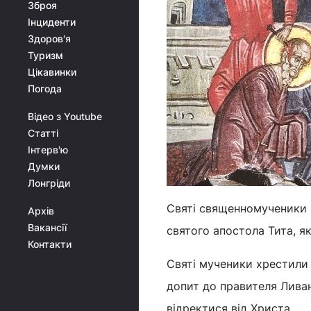
Зброя
Інциденти
Здоров'я
Туризм
Цікавинки
Погода
Відео з Youtube
Статті
Інтерв'ю
Думки
Лонгріди
Святі священномученики 
Архів
Вакансії
святого апостола Тита, я
Контакти
Святі мученики хрестили б
допит до правителя Ливан
відректися від Христа.