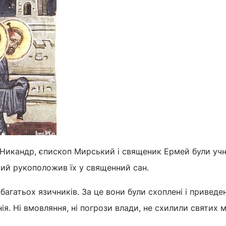
Никандр, єпископ Мирський і священик Ермей були уч
кий рукоположив їх у священний сан.
агатьох язичників. За це вони були схоплені і приведен
ія. Ні вмовляння, ні погрози влади, не схилили святих 