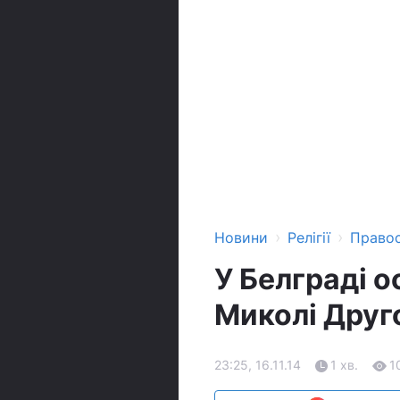
›
›
Новини
Релігії
Право
У Белграді 
Миколі Друг
23:25, 16.11.14
1 хв.
1