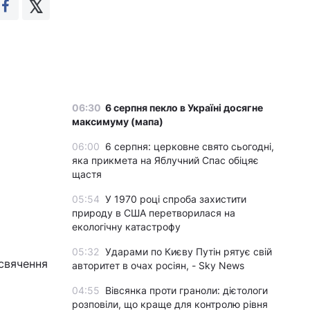
06:30
6 серпня пекло в Україні досягне
максимуму (мапа)
06:00
6 серпня: церковне свято сьогодні,
яка прикмета на Яблучний Спас обіцяє
щастя
05:54
У 1970 році спроба захистити
природу в США перетворилася на
екологічну катастрофу
05:32
Ударами по Києву Путін рятує свій
освячення
авторитет в очах росіян, - Sky News
04:55
Вівсянка проти граноли: дієтологи
розповіли, що краще для контролю рівня