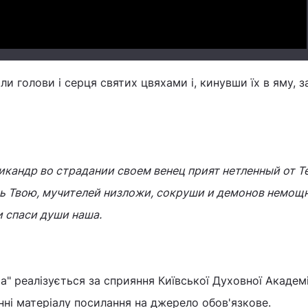
ли голови і серця святих цвяхами і, кинувши їх в яму, 
икандр во страдании своем венец прият нетленный от Те
ть Твою, мучителей низложи, сокруши и демонов немощ
и спаси души наша.
" реалізується за сприяння Київської Духовної Академії
нні матеріалу посилання на джерело обов'язкове.