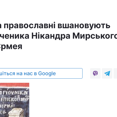
а православні вшановують
еника Нікандра Мирського
Єрмея
іться на нас в Google