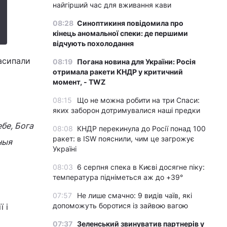
найгірший час для вживання кави
08:28
Синоптикиня повідомила про
кінець аномальної спеки: де першими
відчують похолодання
засипали
08:19
Погана новина для України: Росія
отримала ракети КНДР у критичний
момент, - TWZ
08:15
Що не можна робити на три Спаси:
яких заборон дотримувалися наші предки
бе, Бога
08:08
КНДР перекинула до Росії понад 100
ракет: в ISW пояснили, чим це загрожує
ныя
Україні
08:03
6 серпня спека в Києві досягне піку:
температура підніметься аж до +39°
07:57
Не лише смачно: 9 видів чаїв, які
допоможуть боротися із зайвою вагою
 і
07:37
Зеленський звинуватив партнерів у