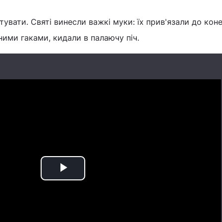
тувати. Святі винесли важкі муки: їх прив'язали до коней
ними гаками, кидали в палаючу піч.
Play
Video