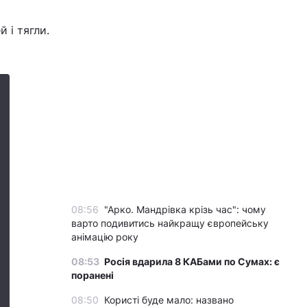
 і тягли.
08:56
"Арко. Мандрівка крізь час": чому
варто подивитись найкращу європейську
анімацію року
08:53
Росія вдарила 8 КАБами по Сумах: є
поранені
08:50
Користі буде мало: названо