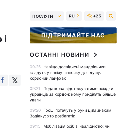
RU
+25
ПОСЛУГИ
ПІДТРИМАЙТЕ НАС
 і
ОСТАННІ НОВИНИ
09:25
Навіщо досвідчені мандрівники
кладуть у валізу шапочку для душу:
корисний лайфхак
09:21
Податкова відстежуватиме поїздки
українців за кордон: кому приділять більше
уваги
09:20
Гроші потечуть у руки цим знакам
Зодіаку: хто розбагатіє
09:15
Мобілізація осіб з інвалідністю: чи