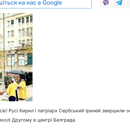
іться на нас в Google
сієї Русі Кирил і патріарх Сербський Іриней звершили 
колі Другому в центрі Белграда.