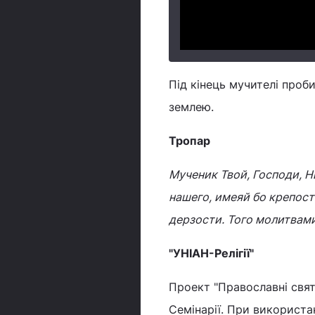
Під кінець мучителі проби
землею.
Тропар
Мученик Твой, Господи, Н
нашего, имеяй бо крепос
дерзости. Того молитвам
"УНІАН-Релігії"
Проект "Православні свята
Семінарії. При використа