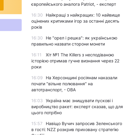
європейського аналога Patriot, - експерт
16:30
Найкращі з найкращих: 10 найвище
оцінених критиками ігор за останні десять
років
16:30
Не "орел і решка": як українською
правильно назвати сторони монети
16:11
Хіт №1 The Killers з несподіваною
історією отримав гучне визнання через 22
роки
16:09
На Херсонщині росіянам наказали
почати "вільне полювання" на
автотранспорт, - ОВА
16:03
Україна має знищувати пускові і
виробництво ракет: експерт сказав, що для
цього потрібно
15:57
Навіщо Вучич запросив Зеленського
в гості: NZZ розкрив приховану стратегію