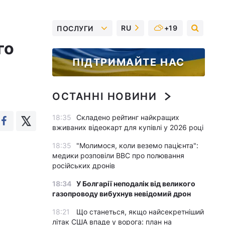
RU
+19
ПОСЛУГИ
го
ПІДТРИМАЙТЕ НАС
ОСТАННІ НОВИНИ
18:35
Складено рейтинг найкращих
вживаних відеокарт для купівлі у 2026 році
18:35
"Молимося, коли веземо пацієнта":
медики розповіли BBC про полювання
російських дронів
18:34
У Болгарії неподалік від великого
газопроводу вибухнув невідомий дрон
18:21
Що станеться, якщо найсекретніший
літак США впаде у ворога: план на