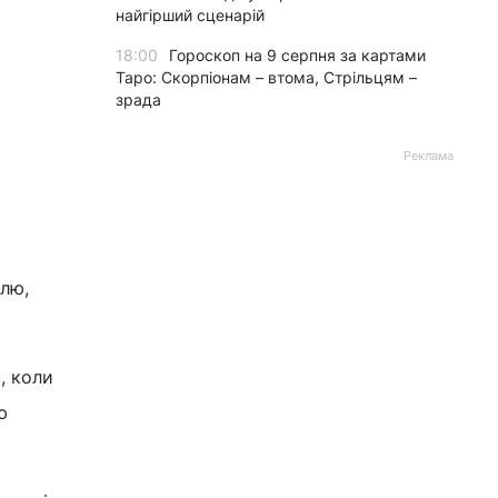
найгірший сценарій
18:00
Гороскоп на 9 серпня за картами
Таро: Скорпіонам – втома, Стрільцям –
зрада
Реклама
елю,
, коли
ю