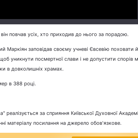
 він повчав усіх, хто приходив до нього за порадою.
й Маркіян заповідав своєму учневі Євсевію поховати 
, щоб уникнути посмертної слави і не допустити спорів 
ки в довколишніх храмах.
ер в 388 році.
" реалізується за сприяння Київської Духовної Академії
нні матеріалу посилання на джерело обов'язкове.