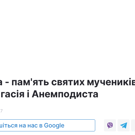
 - пам'ять святих мученикі
гасія і Анемподиста
87
іться на нас в Google