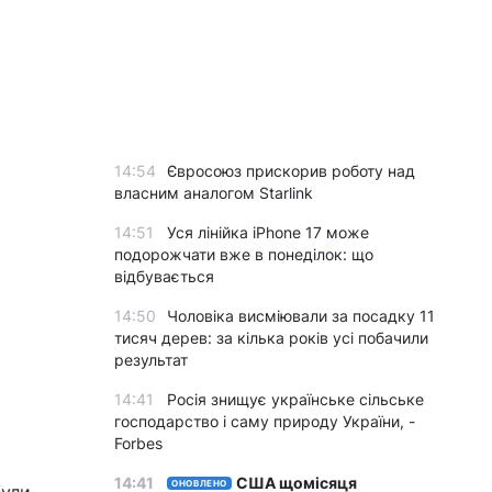
14:54
Євросоюз прискорив роботу над
власним аналогом Starlink
14:51
Уся лінійка iPhone 17 може
подорожчати вже в понеділок: що
відбувається
14:50
Чоловіка висміювали за посадку 11
тисяч дерев: за кілька років усі побачили
результат
14:41
Росія знищує українське сільське
господарство і саму природу України, -
Forbes
14:41
США щомісяця
ОНОВЛЕНО