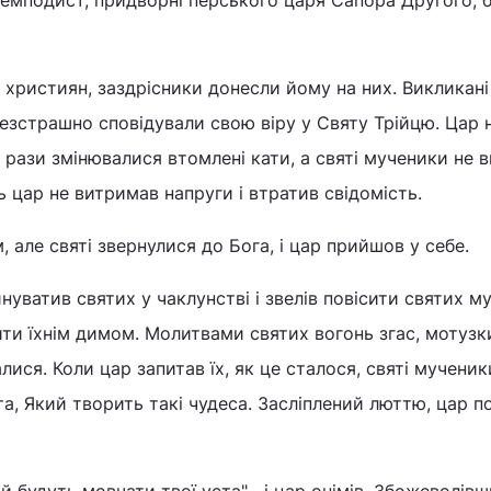
Анемподист, придворні перського царя Сапора Другого, 
а християн, заздрісники донесли йому на них. Викликані
безстрашно сповідували свою віру у Святу Трійцю. Цар 
а рази змінювалися втомлені кати, а святі мученики не
іть цар не витримав напруги і втратив свідомість.
 але святі звернулися до Бога, і цар прийшов у себе.
уватив святих у чаклунстві і звелів повісити святих м
ти їхнім димом. Молитвами святих вогонь згас, мотузк
алися. Коли цар запитав їх, як це сталося, святі мученик
а, Який творить такі чудеса. Засліплений люттю, цар п