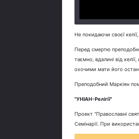
Не покидаючи своєї келії,
Перед смертю преподобни
таємно, вдалині від келії
охочими мати його остан
Преподобний Маркіян пом
"УНІАН-Релігії"
Проект "Православні свята
Семінарії. При використа