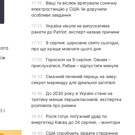
17:16
Вівці та віслюк врятували сонячну
електростанцію у США: їм доручили
особливе завдання
17:13
Україна ніколи не випускатиме
ракети до Patriot: експерт назвав причини
17:10
9 серпня: церковне свято сьогодні,
його
про що краще мовчати цього дня
між
17:00
Гороскоп на 9 серпня: Овнам –
прислухатися, Рибам – відпустити минуле
16:55
Смачний печений перець на зиму:
секрет маринаду для ідеальної заготівлі
16:46
До 2030 року в Україні стане на
третину менше першокласників: експертка
розповіла про ризики
 і
16:43
Росія готує потужний удар по
енергетиці Києва до 24 серпня, - монітори
16:40
США спробують зірвати створення