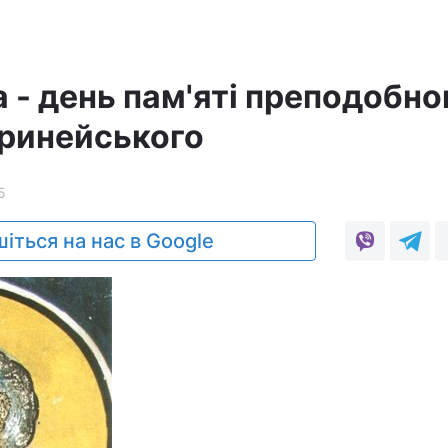
 - день пам'яті преподобно
ринейського
5
іться на нас в Google