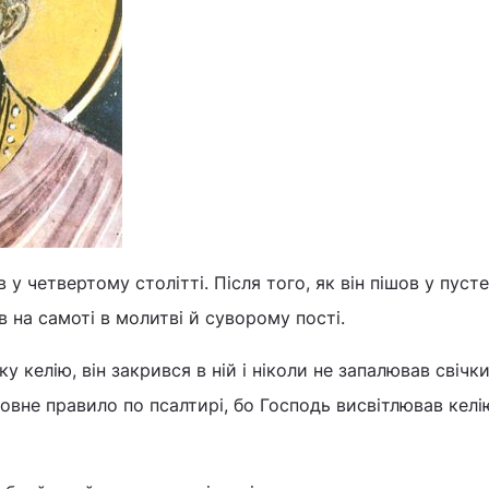
 четвертому столітті. Після того, як він пішов у пуст
в на самоті в молитві й суворому пості.
 келію, він закрився в ній і ніколи не запалював свічки
вне правило по псалтирі, бо Господь висвітлював келі