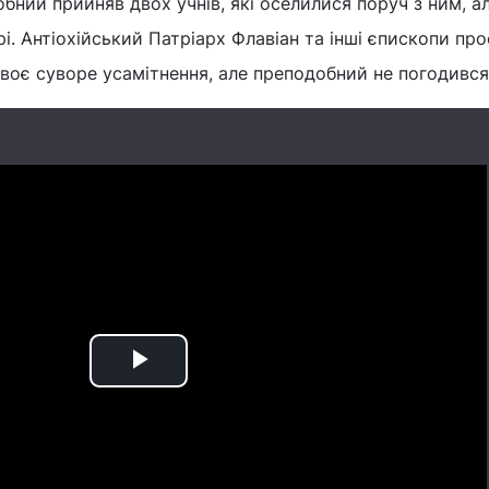
бний прийняв двох учнів, які оселилися поруч з ним, ал
рі. Антіохійський Патріарх Флавіан та інші єпископи пр
воє суворе усамітнення, але преподобний не погодився
Play
Video