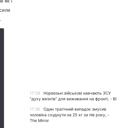
е як і
осили
.
17:38
Норвезькі військові навчають ЗСУ
"духу вікінгів" для виживання на фронті, - BI
17:26
Один трагічний випадок змусив
чоловіка схуднути на 25 кг за пів року, -
The Mirror