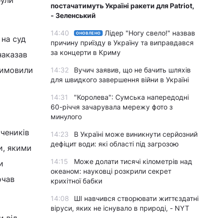
були
постачатимуть Україні ракети для Patriot,
- Зеленський
14:40
Лідер "Ногу свело!" назвав
ОНОВЛЕНО
 на суд
причину приїзду в Україну та виправдався
за концерти в Криму
наказав
 вимовили
14:32
Вучич заявив, що не бачить шляхів
для швидкого завершення війни в Україні
14:31
"Королева": Сумська напередодні
60-річчя зачарувала мережу фото з
минулого
учеників
14:23
В Україні може виникнути серйозний
дефіцит води: які області під загрозою
и, якими
14:15
Може долати тисячі кілометрів над
и
океаном: науковці розкрили секрет
очав
крихітної бабки
14:08
ШІ навчився створювати життєздатні
віруси, яких не існувало в природі, - NYT