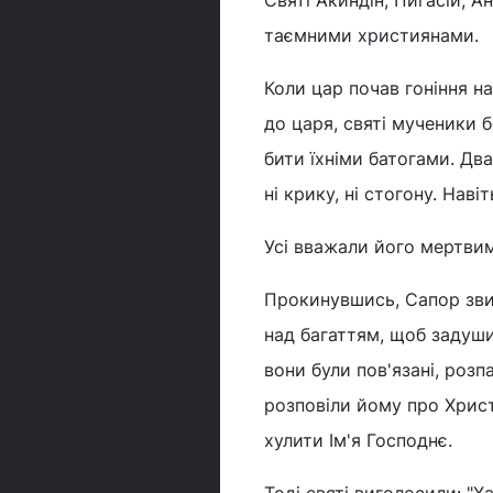
Святі Акиндін, Пигасій, 
таємними християнами.
Коли цар почав гоніння н
до царя, святі мученики 
бити їхніми батогами. Дв
ні крику, ні стогону. Нав
Усі вважали його мертвим,
Прокинувшись, Сапор звин
над багаттям, щоб задуши
вони були пов'язані, розп
розповіли йому про Христ
хулити Ім'я Господнє.