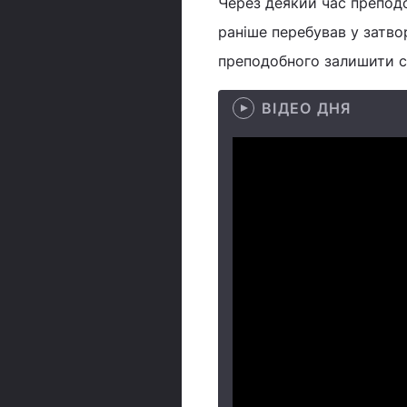
Через деякий час преподо
раніше перебував у затво
преподобного залишити с
ВІДЕО ДНЯ