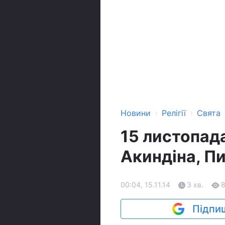
›
›
Новини
Релігії
Свята
15 листопада
Акиндіна, Пи
00:04, 15.11.14
3 хв.
Підпиш