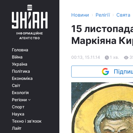
›
›
Новини
Релігії
Свята
15 листопада
ІНФОРМАЦІЙНЕ
Маркіяна Ки
АГЕНТСТВО
Головна
Війна
00:13, 15.11.14
1 хв.
3
Україна
Підпиш
Політика
Економіка
Світ
Екологія
Регіони
Спорт
Наука
Техно і зв'язок
Лайт