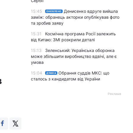
Сербії
15:45
Денисенко вдруге вийшла
ОНОВЛЕНО
заміж: обранець акторки опублікував фото
та зробив заяву
15:31
Космічна програма Росії залежить
від Китаю: ЗМІ розкрили деталі
15:13
Зеленський: Українська оборонка
може збільшити виробництво вдвічі, але є
умова
15:04
Обрання суддів МКС: що
ДУМКА
в
сталось з кандидатом від України
Реклама