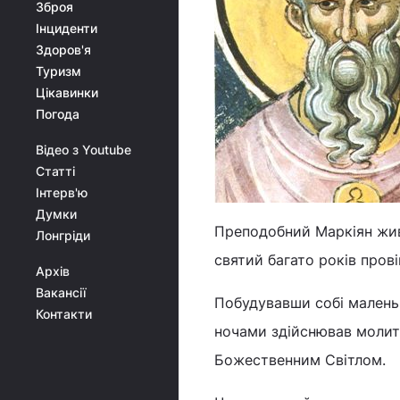
Зброя
Інциденти
Здоров'я
Туризм
Цікавинки
Погода
Відео з Youtube
Статті
Інтерв'ю
Думки
Преподобний Маркіян жив у
Лонгріди
святий багато років прові
Архів
Вакансії
Побудувавши собі маленьку
Контакти
ночами здійснював молито
Божественним Світлом.