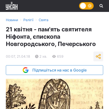
›
›
Новини
Релігії
Свята
21 квітня - пам'ять святителя
Ніфонта, єпископа
Новгородського, Печерського
00:07, 21.04.18
2 хв.
659
Підпишіться на нас в Google