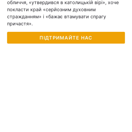
обличчя, «утвердився в католицькій вірі», хоче
покласти край «серйозним духовним
стражданням» і «бажає втамувати спрагу
причастя».
ПІДТРИМАЙТЕ НАС