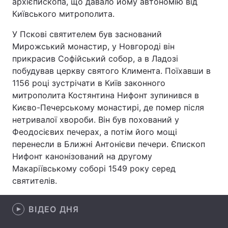
архієпископа, що давало йому автономію від
Київського митрополита.
Лонгріди
У Пскові святителем був заснований
Мирожський монастир, у Новгороді він
Відео з Youtube
Статті
прикрасив Софійський собор, а в Ладозі
побудував церкву святого Климента. Поїхавши в
Інтерв'ю
Думки
1156 році зустрічати в Київ законного
Архів
Вакансії
митрополита Костянтина Нифонт зупинився в
Києво-Печерському монастирі, де помер після
Контакти
нетривалої хвороби. Він був похований у
Феодосієвих печерах, а потім його мощі
Послуги
перенесли в Ближні Антонієви печери. Єпископ
Нифонт канонізований на другому
Макаріївському соборі 1549 року серед
святителів.
ВІДЕО ДНЯ