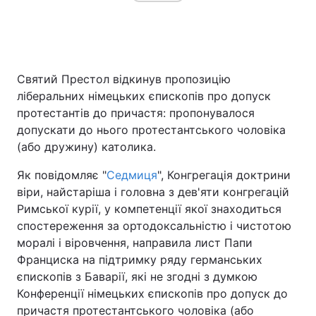
Святий Престол відкинув пропозицію
ліберальних німецьких єпископів про допуск
протестантів до причастя: пропонувалося
допускати до нього протестантського чоловіка
(або дружину) католика.
Як повідомляє "
Седмиця
", Конгрегація доктрини
віри, найстаріша і головна з дев'яти конгрегацій
Римської курії, у компетенції якої знаходиться
спостереження за ортодоксальністю і чистотою
моралі і віровчення, направила лист Папи
Франциска на підтримку ряду германських
єпископів з Баварії, які не згодні з думкою
Конференції німецьких єпископів про допуск до
причастя протестантського чоловіка (або