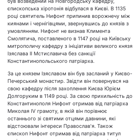
був возведений на Новгородську кафедру,
єпископська хіротонія відбулася в Києві. В 1135
році святитель Нифонт припинив ворожнечу між
киянами і чернігівцями, звернувшись до князів з
Головна
Війна
умовлянням. Нифонт не визнав Климента
Смолятича, поставленого в 1147 році на Київську
Україна
Політика
митрополичу кафедру з ініціативи великого князя
Ізяслава II Мстиславича без санкції
Економіка
Світ
Константинопольського патріарха.
Спорт
Наука
За це князем Ізяславом він був засланий у Києво-
Печерський монастир. Звідти він повернувся на
Техно і зв'язок
Лайт
свою кафедру після захоплення Києва Юрієм
Долгоруким в 1149 році. За свою прихильність до
Зброя
Інциденти
Константинополя Нифонт отримав від патріарха
Здоров'я
Туризм
Миколая IV грамоту, в якій він порівнює
останнього зі святими отцями давнини, які
Цікавинки
Погода
відстоювали інтереси Православ'я. Також
єпископ Нифонт отримав від патріарха титул
Екологія
Регіони