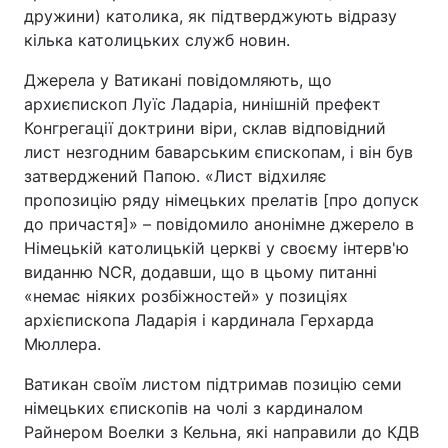
дружини) католика, як підтверджують відразу
кілька католицьких служб новин.
Джерела у Ватикані повідомляють, що
архиєпископ Луїс Ладаріа, нинішній префект
Конгрегації доктрини віри, склав відповідний
лист незгодним баварським єпископам, і він був
затверджений Папою. «Лист відхиляє
пропозицію ряду німецьких прелатів [про допуск
до причастя]» – повідомило анонімне джерело в
Німецькій католицькій церкві у своєму інтерв'ю
виданню NCR, додавши, що в цьому питанні
«немає ніяких розбіжностей» у позиціях
архієпископа Ладарія і кардинала Герхарда
Мюллера.
Ватикан своїм листом підтримав позицію семи
німецьких єпископів на чолі з кардиналом
Райнером Воелки з Кельна, які направили до КДВ