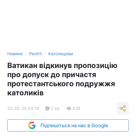
›
›
Новини
Релігії
Католицизм
Ватикан відкинув пропозицію
про допуск до причастя
протестантського подружжя
католиків
23:38, 20.04.18
2 хв.
628
Підпишіться на нас в Google