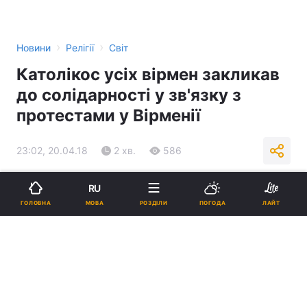
›
›
Новини
Релігії
Світ
Католікос усіх вірмен закликав
до солідарності у зв'язку з
протестами у Вірменії
23:02, 20.04.18
2 хв.
586
Підпишіться на нас в Google
RU
МОВА
ГОЛОВНА
РОЗДІЛИ
ПОГОДА
ЛАЙТ