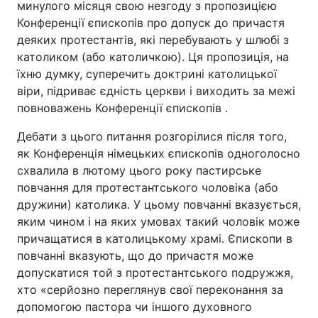
минулого місяця свою незгоду з пропозицією
Конференції єпископів про допуск до причастя
деяких протестантів, які перебувають у шлюбі з
католиком (або католичкою). Ця пропозиція, на
їхню думку, суперечить доктрині католицької
віри, підриває єдність церкви і виходить за межі
повноважень Конференції єпископів .
Дебати з цього питання розгорілися після того,
як Конференція німецьких єпископів одноголосно
схвалила в лютому цього року пастирське
повчання для протестантського чоловіка (або
дружини) католика. У цьому повчанні вказується,
яким чином і на яких умовах такий чоловік може
причащатися в католицькому храмі. Єпископи в
повчанні вказують, що до причастя може
допускатися той з протестантського подружжя,
хто «серйозно переглянув свої переконання за
допомогою пастора чи іншого духовного