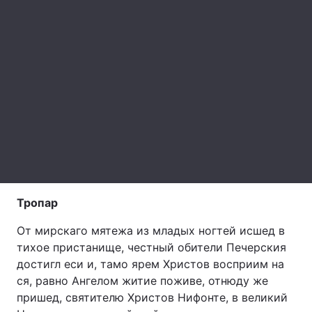
Тема оформлення
Тропар
От мирскаго мятежа из младых ногтей исшед в
тихое пристанище, честный обители Печерския
достигл еси и, тамо ярем Христов восприим на
ся, равно Ангелом житие поживе, отнюду же
пришед, святителю Христов Нифонте, в великий