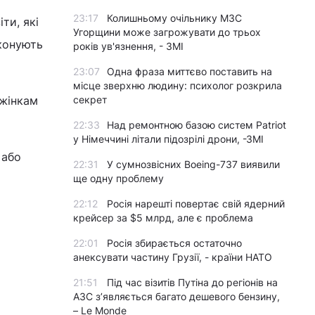
23:17
Колишньому очільнику МЗС
ти, які
Угорщини може загрожувати до трьох
иконують
років ув'язнення, - ЗМІ
23:07
Одна фраза миттєво поставить на
місце зверхню людину: психолог розкрила
 жінкам
секрет
22:33
Над ремонтною базою систем Patriot
у Німеччині літали підозрілі дрони, -ЗМІ
 або
22:31
У сумнозвісних Boeing-737 виявили
ще одну проблему
22:12
Росія нарешті повертає свій ядерний
крейсер за $5 млрд, але є проблема
22:01
Росія збирається остаточно
анексувати частину Грузії, - країни НАТО
21:51
Під час візитів Путіна до регіонів на
АЗС з’являється багато дешевого бензину,
– Le Monde