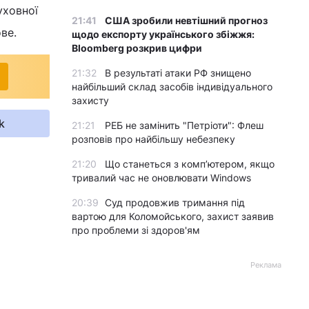
уховної
21:41
США зробили невтішний прогноз
ве.
щодо експорту українського збіжжя:
Bloomberg розкрив цифри
21:32
В результаті атаки РФ знищено
найбільший склад засобів індивідуального
захисту
k
21:21
РЕБ не замінить "Петріоти": Флеш
розповів про найбільшу небезпеку
21:20
Що станеться з комп’ютером, якщо
тривалий час не оновлювати Windows
20:39
Суд продовжив тримання під
вартою для Коломойського, захист заявив
про проблеми зі здоров'ям
Реклама