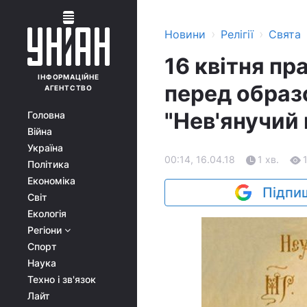
›
›
Новини
Релігії
Свята
16 квітня п
ІНФОРМАЦІЙНЕ
перед образ
АГЕНТСТВО
"Нев'янучий 
Головна
Війна
Україна
00:14, 16.04.18
1 хв.
Політика
Економіка
Підпиш
Світ
Екологія
Регіони
Спорт
Наука
Техно і зв'язок
Лайт