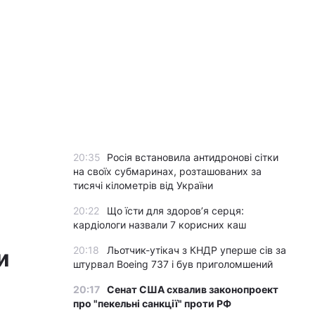
20:35
Росія встановила антидронові сітки
на своїх субмаринах, розташованих за
тисячі кілометрів від України
20:22
Що їсти для здоров’я серця:
кардіологи назвали 7 корисних каш
20:18
Льотчик-утікач з КНДР уперше сів за
и
штурвал Boeing 737 і був приголомшений
20:17
Сенат США схвалив законопроект
про "пекельні санкції" проти РФ