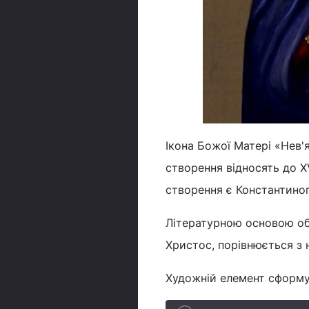
Ікона Божої Матері «Нев'
створення відносять до X
створення є Константино
Літературною основою обра
Христос, порівнюється з 
Художній елемент сформув