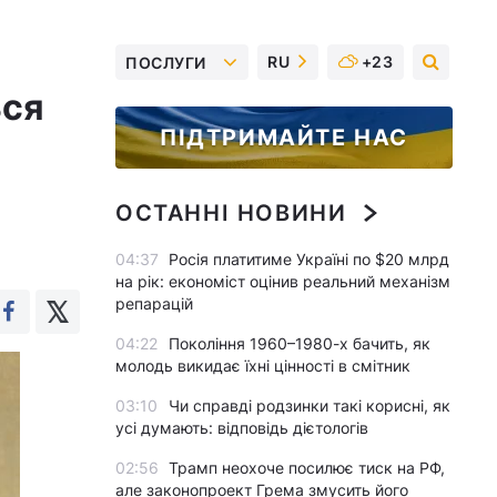
RU
+23
ПОСЛУГИ
ься
ПІДТРИМАЙТЕ НАС
ОСТАННІ НОВИНИ
04:37
Росія платитиме Україні по $20 млрд
на рік: економіст оцінив реальний механізм
репарацій
04:22
Покоління 1960–1980-х бачить, як
молодь викидає їхні цінності в смітник
03:10
Чи справді родзинки такі корисні, як
усі думають: відповідь дієтологів
02:56
Трамп неохоче посилює тиск на РФ,
але законопроект Грема змусить його