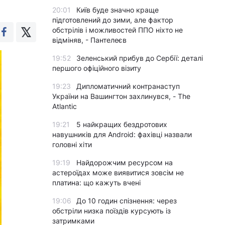
20:01
Київ буде значно краще
підготовлений до зими, але фактор
обстрілів і можливостей ППО ніхто не
відміняв, - Пантелеєв
19:52
Зеленський прибув до Сербії: деталі
першого офіційного візиту
19:23
Дипломатичний контранаступ
України на Вашингтон захлинувся, - The
Atlantic
19:21
5 найкращих бездротових
навушників для Android: фахівці назвали
головні хіти
19:19
Найдорожчим ресурсом на
астероїдах може виявитися зовсім не
платина: що кажуть вчені
19:06
До 10 годин спізнення: через
обстріли низка поїздів курсують із
затримками