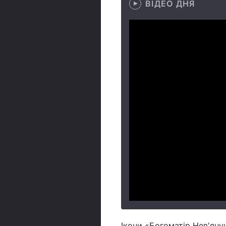
ВІДЕО ДНЯ
Ікони «Богоматір Нев'яну