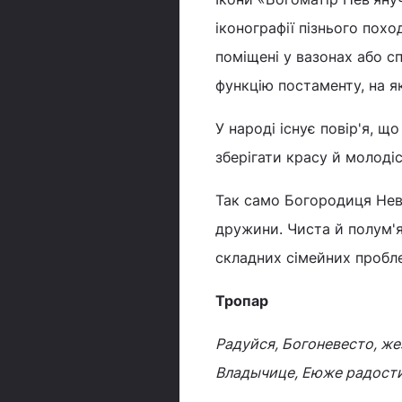
іконографії пізнього похо
поміщені у вазонах або с
функцію постаменту, на я
У народі існує повір'я, щ
зберігати красу й молодіс
Так само Богородиця Нев
дружини. Чиста й полум'я
складних сімейних пробл
Тропар
Радуйся, Богоневесто, ж
Владычице, Еюже радости