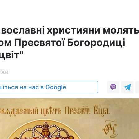
равославні християни молят
ом Пресвятої Богородиці
цвіт"
1004
іться на нас в Google