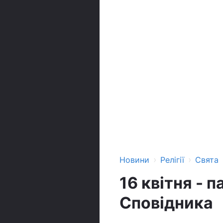
›
›
Новини
Релігії
Свята
16 квітня - 
Сповідника