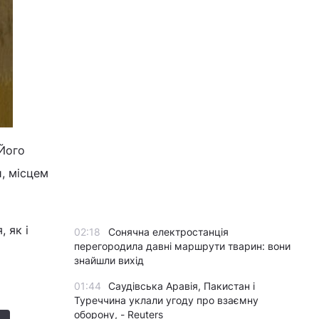
 Його
и, місцем
 як і
02:18
Сонячна електростанція
перегородила давні маршрути тварин: вони
знайшли вихід
01:44
Саудівська Аравія, Пакистан і
Туреччина уклали угоду про взаємну
оборону, - Reuters