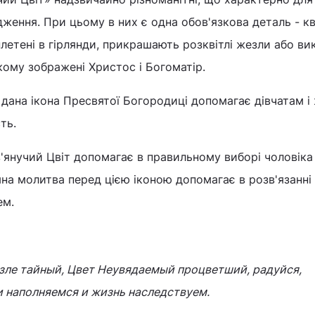
дження. При цьому в них є одна обов'язкова деталь - кві
плетені в гірлянди, прикрашають розквітлі жезли або в
кому зображені Христос і Богоматір.
о дана ікона Пресвятої Богородиці допомагає дівчатам і
ть.
'янучий Цвіт допомагає в правильному виборі чоловіка
на молитва перед цією іконою допомагає в розв'язанні
ем.
езле тайный, Цвет Неувядаемый процветший, радуйся,
 наполняемся и жизнь наследствуем.