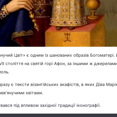
янучий Цвіт» є одним із шанованих образів Богоматері.
VII століття на святій горі Афон, за іншими ж джерелам
поль.
зу є тексти візантійських акафістів, в яких Діва Марія,
нев'янучими квітами.
ався під впливом західної традиції іконографії.