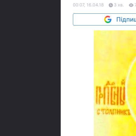
00:07, 16.04.18
3 хв.
Підпиш