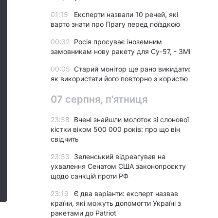
01:15
Експерти назвали 10 речей, які
варто знати про Прагу перед поїздкою
00:32
Росія просуває іноземним
замовникам нову ракету для Су-57, - ЗМІ
00:05
Старий монітор ще рано викидати:
як використати його повторно з користю
07 серпня, п'ятниця
23:58
Вчені знайшли молоток зі слонової
кістки віком 500 000 років: про що він
свідчить
23:53
Зеленський відреагував на
ухвалення Сенатом США законопроєкту
щодо санкцій проти РФ
23:19
Є два варіанти: експерт назвав
країни, які можуть допомогти Україні з
ракетами до Patriot