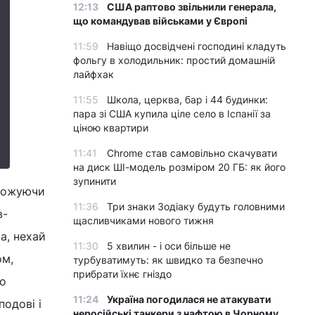
12:13
США раптово звільнили генерала,
що командував військами у Європі
11:59
Навіщо досвідчені господині кладуть
фольгу в холодильник: простий домашній
лайфхак
11:55
Школа, церква, бар і 44 будинки:
пара зі США купила ціле село в Іспанії за
ціною квартири
11:41
Chrome став самовільно скачувати
на диск ШІ-модель розміром 20 ГБ: як його
зупинити
грожуючи
11:36
Три знаки Зодіаку будуть головними
в-
щасливчиками нового тижня
а, нехай
11:30
5 хвилин - і оси більше не
ом,
турбуватимуть: як швидко та безпечно
прибрати їхнє гніздо
го
11:24
Україна погодилася не атакувати
одові і
неросійські танкери з нафтою в Чорному