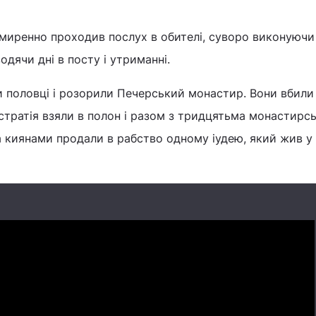
миренно проходив послух в обителі, суворо виконуючи
дячи дні в посту і утриманні.
ли половці і розорили Печерський монастир. Вони вбили
встратія взяли в полон і разом з тридцятьма монастирс
 киянами продали в рабство одному іудею, який жив у 