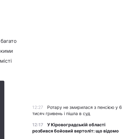
 багато
ькими
місті
12:27
Ротару не змирилася з пенсією у 6
тисяч гривень і пішла в суд
12:17
У Кіровоградській області
розбився бойовий вертоліт: що відомо