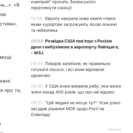
компанія" просить Зеленського
...». «Я
переглянути санкції
ною
10:08
Європу накрила нова хвиля спеки:
стиян».
яким курортам загрожують лісові пожежі
та небезпека
09:59
Розвідка США пов’язує з Росією
дрон з вибухівкою в аеропорту Лейпцига,
- WSJ
 мощі
09:55
Поварів запитали, як правильно
готувати лосося, і всі вони відповіли
однаково
лижні
09:30
У США вчені виявили рибу, яка може
я про те,
жити понад 400 років: що про неї відомо
09:27
"Цій людині не місце тут": Усик різко
засудив рішення МОК щодо Росії на
Олімпіаді
в
Реклама