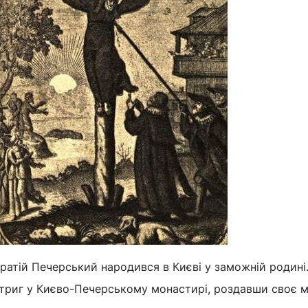
атій Печерський народився в Києві у заможній родині.
стриг у Києво-Печерському монастирі, роздавши своє 