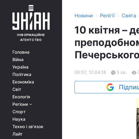
›
›
Новини
Релігії
Свята
10 квітня – д
ІНФОРМАЦІЙНЕ
преподобном
АГЕНТСТВО
Печерськог
Головна
Війна
Україна
00:07, 10.04.18
3 хв.
Політика
Економіка
Підпиш
Світ
Екологія
Регіони
Спорт
Наука
Техно і зв'язок
Лайт