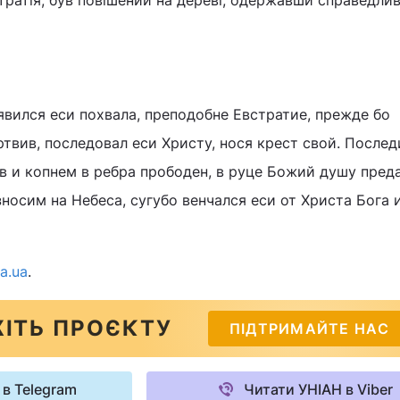
ратія, був повішений на дереві, одержавши справедли
вился еси похвала, преподобне Евстратие, прежде бо
твив, последовал еси Христу, нося крест свой. Послед
в и копнем в ребра прободен, в руце Божий душу преда
носим на Небеса, сугубо венчался еси от Христа Бога 
ra.ua
.
ІТЬ ПРОЄКТУ
ПІДТРИМАЙТЕ НАС
 в Telegram
Читати УНІАН в Viber