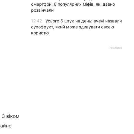
смартфон: 6 популярних міфів, які давно
розвінчали
12:42
Усього 6 штук на день: вчені назвали
сухофрукт, який може здивувати своєю
користю
Реклама
 З віком
майно