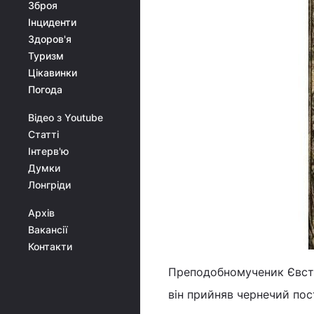
Зброя
Інциденти
Здоров'я
Туризм
Цікавинки
Погода
Відео з Youtube
Статті
Інтерв'ю
Думки
Лонгріди
Архів
Вакансії
Контакти
Преподобномученик Євстр
він прийняв чернечий по