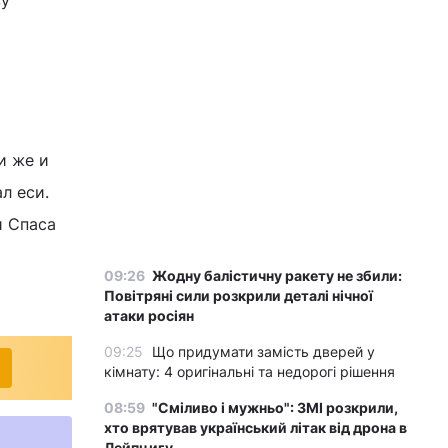
ву
и же и
л еси.
и Спаса
09:26
Жодну балістичну ракету не збили:
Повітряні сили розкрили деталі нічної
атаки росіян
09:25
Що придумати замість дверей у
кімнату: 4 оригінальні та недорогі рішення
08:59
"Сміливо і мужньо": ЗМІ розкрили,
хто врятував український літак від дрона в
Лейпцигу