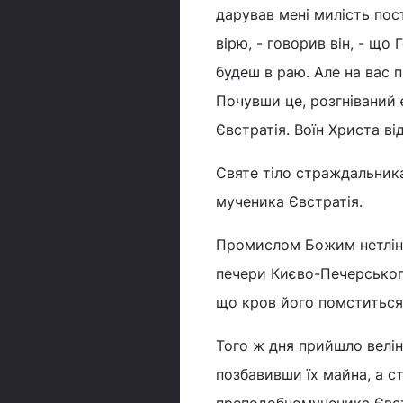
дарував мені милість пост
вірю, - говорив він, - що
будеш в раю. Але на вас 
Почувши це, розгніваний
Євстратія. Воїн Христа ві
Святе тіло страждальника
мученика Євстратія.
Промислом Божим нетлінні
печери Києво-Печерськог
що кров його помститься,
Того ж дня прийшло велінн
позбавивши їх майна, а с