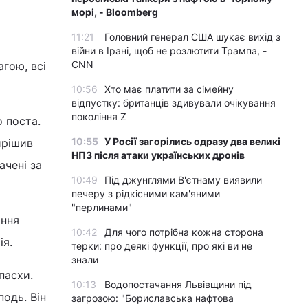
морі, - Bloomberg
11:21
Головний генерал США шукає вихід з
війни в Ірані, щоб не розлютити Трампа, -
CNN
агою, всі
10:56
Хто має платити за сімейну
відпустку: британців здивували очікування
покоління Z
 поста.
10:55
У Росії загорілись одразу два великі
ирішив
НПЗ після атаки українських дронів
ачені за
10:49
Під джунглями В'єтнаму виявили
печеру з рідкісними кам'яними
"перлинами"
ання
10:42
Для чого потрібна кожна сторона
ія.
терки: про деякі функції, про які ви не
знали
пасхи.
10:13
Водопостачання Львівщини під
одь. Він
загрозою: "Бориславська нафтова