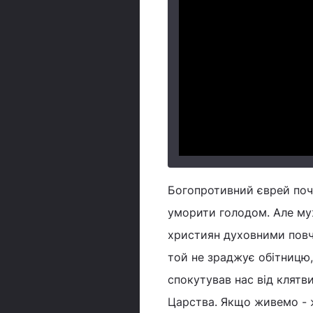
Богопротивний єврей поч
уморити голодом. Але муж
християн духовними повча
той не зраджує обітницю,
спокутував нас від клятв
Царства. Якщо живемо - 