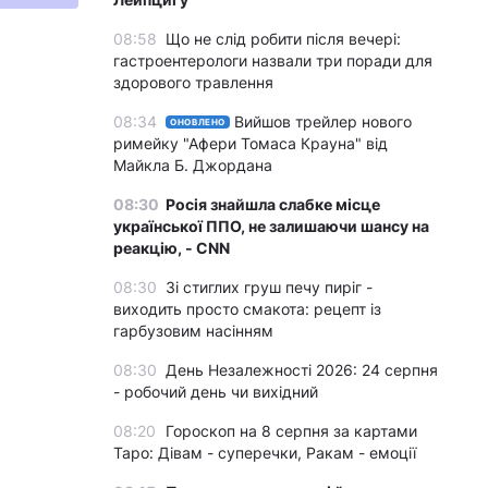
08:58
Що не слід робити після вечері:
гастроентерологи назвали три поради для
здорового травлення
08:34
Вийшов трейлер нового
ОНОВЛЕНО
римейку "Афери Томаса Крауна" від
Майкла Б. Джордана
08:30
Росія знайшла слабке місце
української ППО, не залишаючи шансу на
реакцію, - CNN
08:30
Зі стиглих груш печу пиріг -
виходить просто смакота: рецепт із
гарбузовим насінням
08:30
День Незалежності 2026: 24 серпня
- робочий день чи вихідний
08:20
Гороскоп на 8 серпня за картами
Таро: Дівам - суперечки, Ракам - емоції