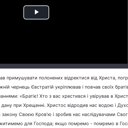
Play
Video
ав примушувати полонених відректися від Христа, по
ній чернець Євстратій укріплював і повчав своїх браті
ннями: «Братіє! Хто з вас хрестився і увірував в Христ
 дану при Хрещенні. Христос відродив нас водою і Дух
и закону Своєю Кров'ю і зробив нас наслідувачами Сво
житимемо для Господа; якщо помремо - помремо в Госп