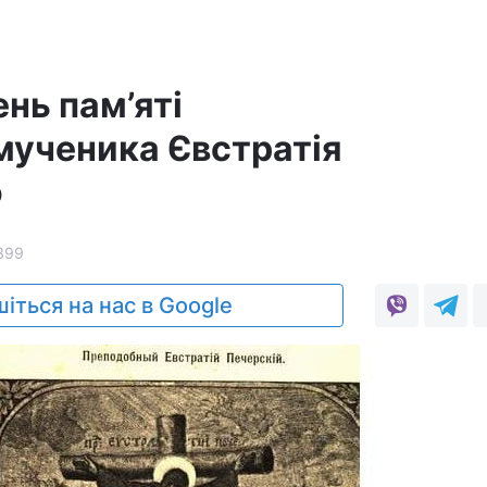
ень пам’яті
ученика Євстратія
о
399
іться на нас в Google