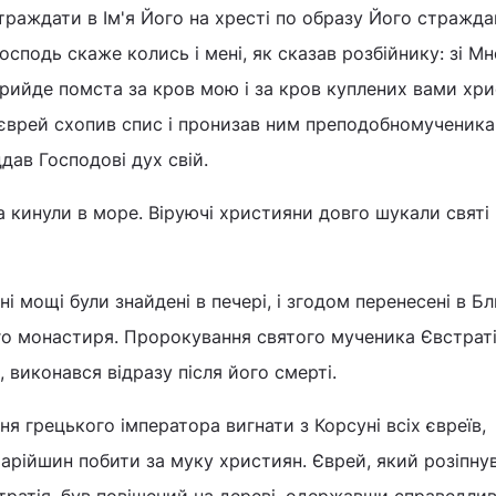
раждати в Ім'я Його на хресті по образу Його страждань
 Господь скаже колись і мені, як сказав розбійнику: зі М
прийде помста за кров мою і за кров куплених вами хри
 єврей схопив спис і пронизав ним преподобномученика
ддав Господові дух свій.
 кинули в море. Віруючі християни довго шукали святі
 мощі були знайдені в печері, і згодом перенесені в Б
о монастиря. Пророкування святого мученика Євстраті
 виконався відразу після його смерті.
я грецького імператора вигнати з Корсуні всіх євреїв,
тарійшин побити за муку християн. Єврей, який розіпну