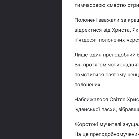
тимчасовою смертю отри
Полонені вважали за кращ
відректися від Христа, Як
п'ятдесят полонених чере
Лише один преподобний Єв
Він протягом чотирнадцят
помститися святому ченцю
полонених.
Наближалося Світле Христ
іудейської пасхи, зібравш
Жорстокі мучителі знущал
На це преподобномученик 