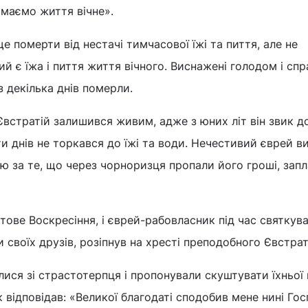
маємо життя вічне».
е померти від нестачі тимчасової їжі та пиття, але не
ий є їжа і пиття життя вічного. Виснажені голодом і спр
з декілька днів померли.
стратій залишився живим, адже з юних літ він звик до
и днів не торкався до їжі та води. Нечестивий єврей в
 за те, що через чорноризця пропали його гроші, запл
ове Воскресіння, і єврей-рабовласник під час святкув
и своїх друзів, розіпнув на хресті преподобного Євстрат
ися зі страстотерпця і пропонували скуштувати їхньої 
відповідав: «Великої благодаті сподобив мене нині Госп