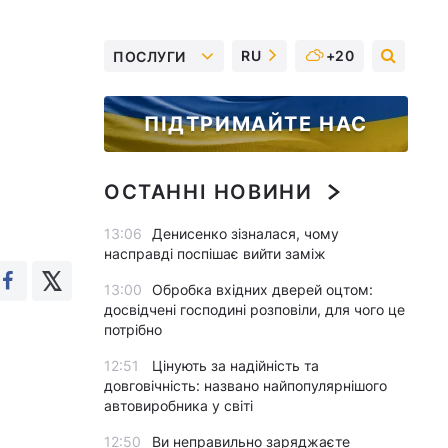
RU
+20
ПОСЛУГИ
ПІДТРИМАЙТЕ НАС
ОСТАННІ НОВИНИ
13:06
Денисенко зізналася, чому
насправді поспішає вийти заміж
13:00
Обробка вхідних дверей оцтом:
досвідчені господині розповіли, для чого це
потрібно
12:51
Цінують за надійність та
довговічність: названо найпопулярнішого
автовиробника у світі
12:50
Ви неправильно заряджаєте