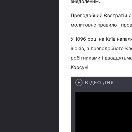
знедоленим.
Преподобний Євстратій с
молитовне правило і прово
У 1096 році на Київ напа
іноків, а преподобного Є
робітниками і двадцятьма
Корсуні.
ВІДЕО ДНЯ