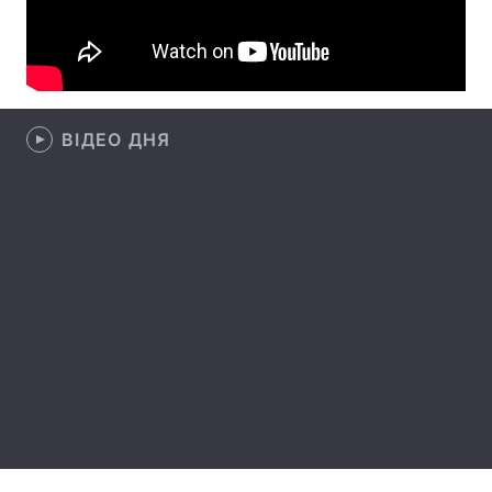
Лонгріди
Відео з Youtube
Статті
ВІДЕО ДНЯ
Інтерв'ю
Думки
Архів
Вакансії
Контакти
Послуги