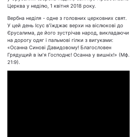
Церква у неділю, 1 квітня 2018 року.
Вербна неділя - одне з головних церковних свят.
У цей день Ісус в'їжджає верхи на віслюкові до
Головна
Війна
Єрусалима, де його зустрічав народ, викладаючи
на дорогу одяг і пальмові гілки з вигуками:
Україна
Політика
«Осанна Синові Давидовому! Благословен
Економіка
Світ
Грядущий в ім'я Господнє! Осанна у вишніх!» (Мф.
21:9).
Спорт
Наука
Техно і зв'язок
Лайт
Зброя
Інциденти
Здоров'я
Туризм
Цікавинки
Погода
Екологія
Регіони