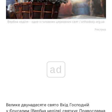
Вербна неділя - одне з головних церковних свят / orthodoxy.org.ua
Реклама
ad
Велике двунадесяте свято Вхід Господній
у Єрусалим (Вербна неділя) святкує Православна