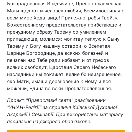
Богорадованная Владычице, Препро славленная
Мати щедрот и человеколюбия, Всемилостивая о
всем мире Ходатаице! Прилежно, рабы Твой, к
Божественному предстательству прибегающе и
пречудному образу Твоему со умилением
припадающе, молимся: молитву теплую к Сыну
Твоему и Богу нашему сотвори, о Всепетая
Царице Богородице, да всяких болезней и
печалей нас Тебе ради избавит и от грехов
всяких свободит, Царствия Своего Небеснаго
наследники ны покажет, велие бо неизреченное,
яко Мати, имаши дерзновение к Нему и вся
можеши, Едина во веки Преблагословенная.
Проект "Православні свята" реалізований
"УНІАН-Релігії" за сприяння Київської Духовної
Академії і Семінарії. При використанні матеріалу
посилання на джерело обов'язкове.