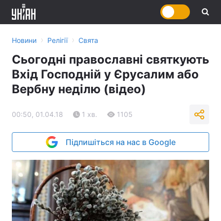
›
›
Новини
Релігії
Свята
Сьогодні православні святкують
Вхід Господній у Єрусалим або
Вербну неділю (відео)
00:50, 01.04.18
1 хв.
1105
Підпишіться на нас в Google