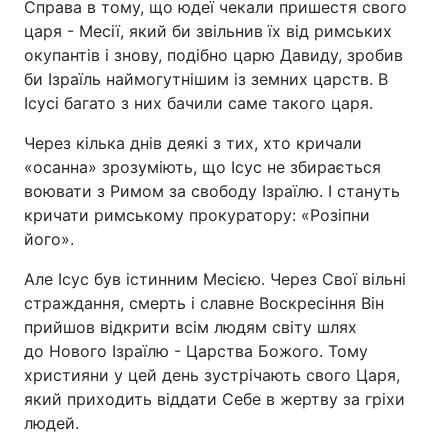
Справа в тому, що юдеї чекали пришестя свого
царя - Месії, який би звільнив їх від римських
Тема оформлення
окупантів і знову, подібно царю Давиду, зробив
би Ізраїль наймогутнішим із земних царств. В
Ісусі багато з них бачили саме такого царя.
Через кілька днів деякі з тих, хто кричали
«осанна» зрозуміють, що Ісус не збирається
воювати з Римом за свободу Ізраїлю. І стануть
кричати римському прокуратору: «Розіпни
його».
Але Ісус був істинним Месією. Через Свої вільні
страждання, смерть і славне Воскресіння Він
прийшов відкрити всім людям світу шлях
до Нового Ізраїлю - Царства Божого. Тому
християни у цей день зустрічають свого Царя,
який приходить віддати Себе в жертву за гріхи
людей.