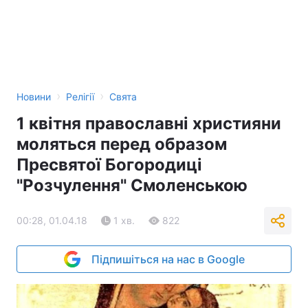
›
›
Новини
Релігії
Свята
1 квітня православні християни
моляться перед образом
Пресвятої Богородиці
"Розчулення" Смоленською
00:28, 01.04.18
1 хв.
822
Підпишіться на нас в Google