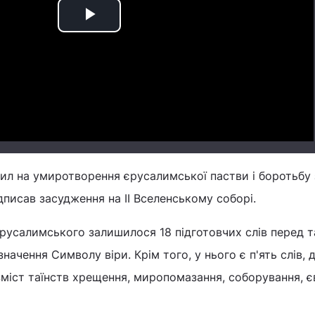
Play
Video
ил на умиротворення єрусалимської пастви і боротьбу 
дписав засудження на II Вселенському соборі.
русалимського залишилося 18 підготовчих слів перед т
начення Символу віри. Крім того, у нього є п'ять слів, д
міст таїнств хрещення, миропомазання, соборування, є