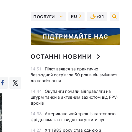
RU
+21
ПОСЛУГИ
ПІДТРИМАЙТЕ НАС
ОСТАННІ НОВИНИ
14:51
Пілот взявся за практично
безлюдний острів: за 50 років він змінився
до невпізнання
14:44
Окупанти почали відправляти на
штурм танки з активним захистом від FPV-
дронів
14:38
Американський трюк із картоплею
фрі допомагає швидко загустити суп
14:27
Хіт 1983 року став однією з