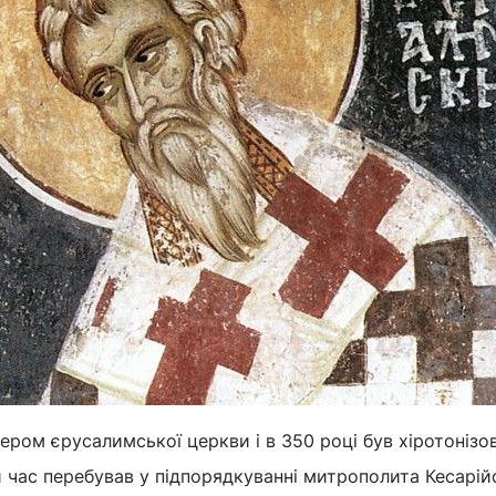
ером єрусалимської церкви і в 350 році був хіротонізо
 час перебував у підпорядкуванні митрополита Кесарій