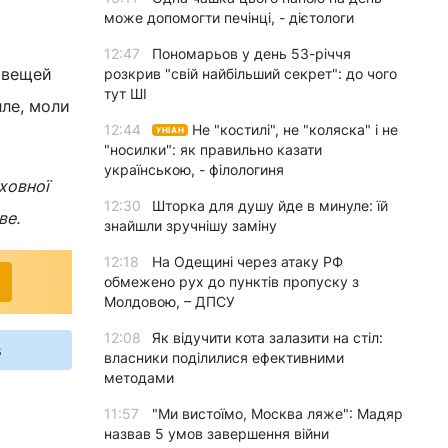
може допомогти печінці, - дієтологи
12:47
Пономарьов у день 53-річчя
 вещей
розкрив "свій найбільший секрет": до чого
тут ШІ
лле, моли
12:44
Не "костилі", не "коляска" і не
УНІАН
"носилки": як правильно казати
українською, - філологиня
ховної
12:30
Шторка для душу йде в минуле: їй
ве.
знайшли зручнішу заміну
12:18
На Одещині через атаку РФ
обмежено рух до пунктів пропуску з
Молдовою, – ДПСУ
12:08
Як відучити кота залазити на стіл:
s
власники поділилися ефективними
методами
11:57
"Ми вистоїмо, Москва ляже": Мадяр
назвав 5 умов завершення війни