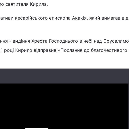
ло святителя Кирила.
ціативи кесарійського єпископа Акакія, який вимагав ві
ння - видіння Хреста Господнього в небі над Єрусалим
51 році Кирило відправив «Послання до благочестивого