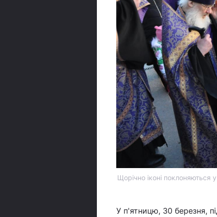
Щорічно іконі поклоняються у
У п'ятницю, 30 березня, 