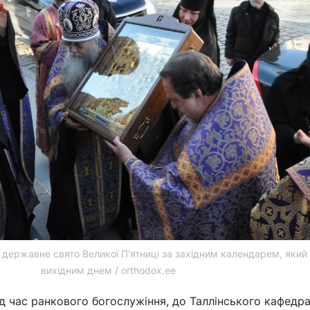
 державне свято Великої П'ятниці за західним календарем, який є
вихідним днем / orthodox.ee
під час ранкового богослужіння, до Таллінського кафедр