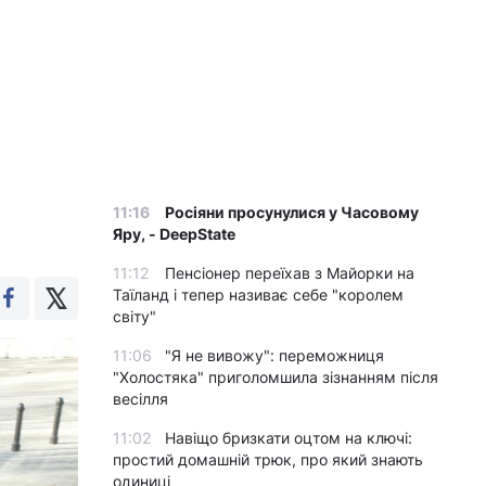
11:16
Росіяни просунулися у Часовому
Яру, - DeepState
11:12
Пенсіонер переїхав з Майорки на
Таїланд і тепер називає себе "королем
світу"
11:06
"Я не вивожу": переможниця
"Холостяка" приголомшила зізнанням після
весілля
11:02
Навіщо бризкати оцтом на ключі:
простий домашній трюк, про який знають
одиниці