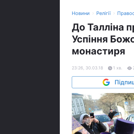
›
›
Новини
Релігії
Право
До Талліна п
Успіння Бож
монастиря
23:26, 30.03.18
1 хв.
Підпиш