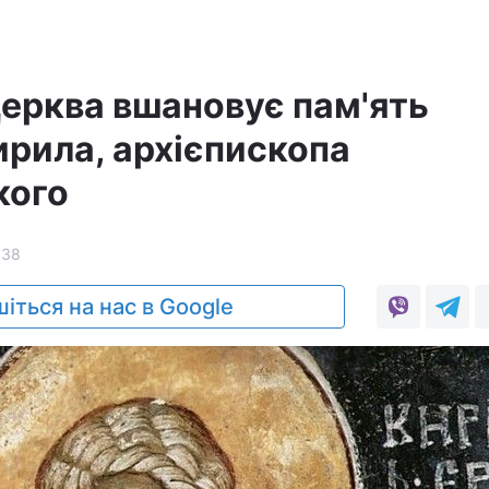
Церква вшановує пам'ять
ирила, архієпископа
кого
438
іться на нас в Google