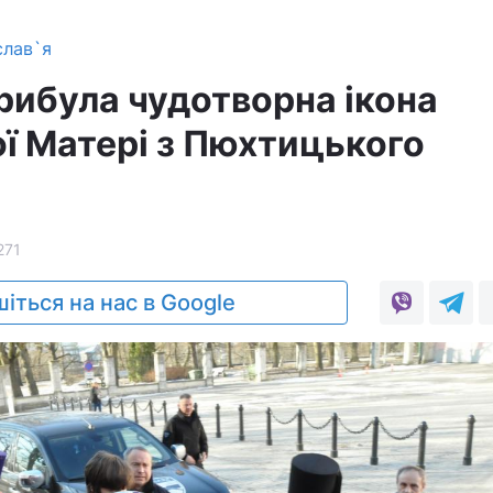
слав`я
рибула чудотворна ікона
ої Матері з Пюхтицького
271
іться на нас в Google