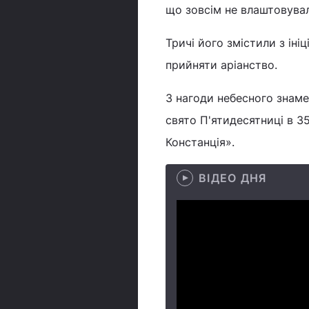
що зовсім не влаштовува
Тричі його змістили з іні
прийняти аріанство.
З нагоди небесного знаме
свято П'ятидесятниці в 3
Констанція».
ВІДЕО ДНЯ