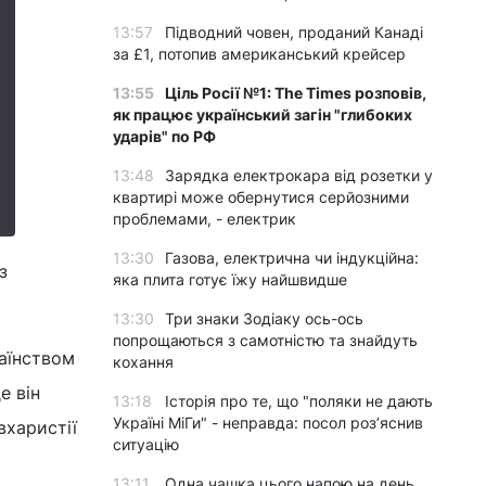
13:57
Підводний човен, проданий Канаді
за £1, потопив американський крейсер
13:55
Ціль Росії №1: The Times розповів,
як працює український загін "глибоких
ударів" по РФ
13:48
Зарядка електрокара від розетки у
квартирі може обернутися серйозними
проблемами, - електрик
13:30
Газова, електрична чи індукційна:
з
яка плита готує їжу найшвидше
13:30
Три знаки Зодіаку ось-ось
попрощаються з самотністю та знайдуть
аїнством
кохання
е він
13:18
Історія про те, що "поляки не дають
Україні МіГи" - неправда: посол роз’яснив
вхаристії
ситуацію
13:11
Одна чашка цього напою на день