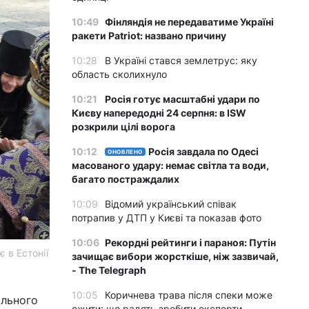
10:49
Фінляндія не передаватиме Україні
ракети Patriot: названо причину
10:28
В Україні стався землетрус: яку
область сколихнуло
10:21
Росія готує масштабні удари по
Києву напередодні 24 серпня: в ISW
розкрили цілі ворога
10:12
Росія завдала по Одесі
ОНОВЛЕНО
масованого удару: немає світла та води,
багато постраждалих
10:09
Відомий український співак
потрапив у ДТП у Києві та показав фото
10:06
Рекордні рейтинги і параноя: Путін
 в Естонії
зачищає вибори жорсткіше, ніж зазвичай,
- The Telegraph
10:05
Коричнева трава після спеки може
ального
ожити: що радять зробити експерти