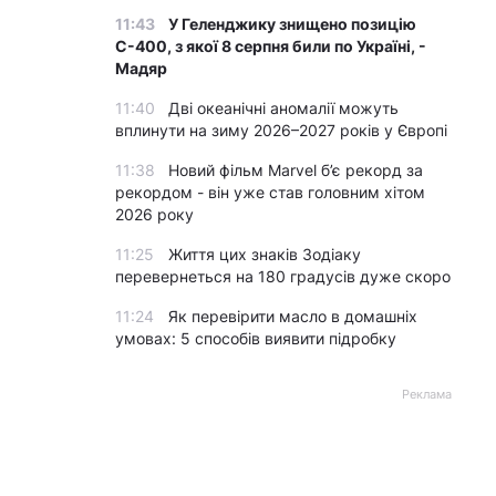
11:43
У Геленджику знищено позицію
С-400, з якої 8 серпня били по Україні, -
Мадяр
11:40
Дві океанічні аномалії можуть
вплинути на зиму 2026–2027 років у Європі
11:38
Новий фільм Marvel б’є рекорд за
рекордом - він уже став головним хітом
2026 року
11:25
Життя цих знаків Зодіаку
перевернеться на 180 градусів дуже скоро
11:24
Як перевірити масло в домашніх
умовах: 5 способів виявити підробку
Реклама