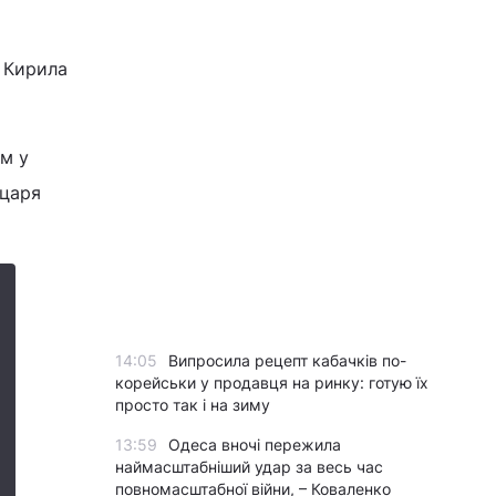
д Кирила
ом у
 царя
14:05
Випросила рецепт кабачків по-
корейськи у продавця на ринку: готую їх
просто так і на зиму
13:59
Одеса вночі пережила
наймасштабніший удар за весь час
повномасштабної війни, – Коваленко