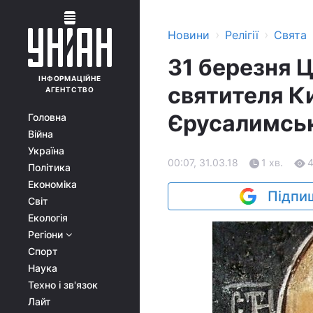
›
›
Новини
Релігії
Свята
31 березня 
ІНФОРМАЦІЙНЕ
святителя К
АГЕНТСТВО
Єрусалимсь
Головна
Війна
Україна
00:07, 31.03.18
1 хв.
Політика
Економіка
Підпиш
Світ
Екологія
Регіони
Спорт
Наука
Техно і зв'язок
Лайт