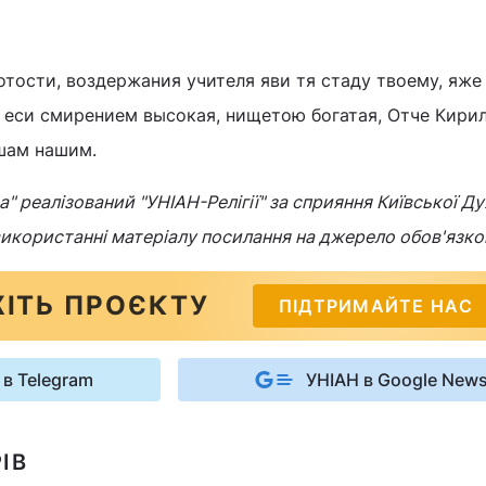
отости, воздержания учителя яви тя стаду твоему, яже
л еси смирением высокая, нищетою богатая, Отче Кири
шам нашим.
" реалізований "УНІАН-Релігії" за сприяння Київської Ду
 використанні матеріалу посилання на джерело обов'язко
ІТЬ ПРОЄКТУ
ПІДТРИМАЙТЕ НАС
 в Telegram
УНІАН в Google New
ІВ