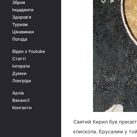
Зброя
Інциденти
Здоров'я
Туризм
Цікавинки
Погода
Відео з Youtube
Статті
Інтерв'ю
Думки
Лонгріди
Архів
Вакансії
Контакти
Святий Кирил був пресвіт
єпископа. Єрусалим у той