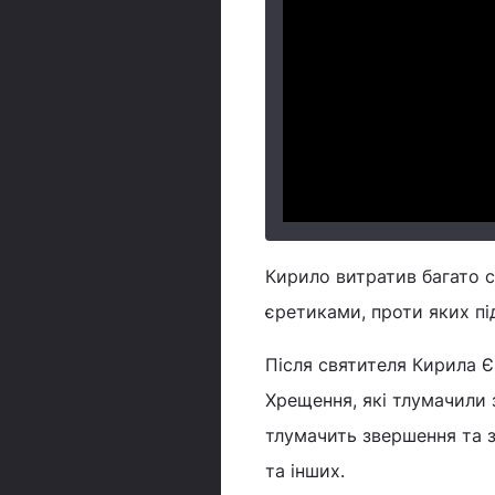
Кирило витратив багато с
єретиками, проти яких пі
Після святителя Кирила Є
Хрещення, які тлумачили з
тлумачить звершення та з
та інших.