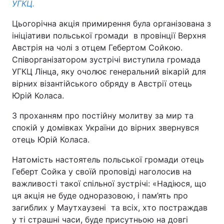
УГКЦ.
Цьогорічна акція примирення була організована з
ініціативи польської громади в провінції Верхня
Австрія на чолі з отцем Гебертом Сойкою.
Співорганізатором зустрічі виступила громада
УГКЦ Лінца, яку очолює генеральний вікарій для
вірних візантійського обряду в Австрії отець
Юрій Коласа.
З проханням про постійну молитву за мир та
спокій у домівках України до вірних звернувся
отець Юрій Коласа.
Натомість настоятель польської громади отець
Геберт Сойка у своїй проповіді наголосив на
важливості такої спільної зустрічі: «Надіюся, що
ця акція не буде одноразовою, і пам’ять про
загиблих у Маутхаузені та всіх, хто постраждав
у ті страшні часи, буде присутньою на довгі