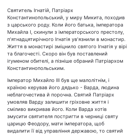
Святитель Ігнатій, Патріарх
Константинопольський, у миру Микита, походив
з царського роду. Коли його батька, імператора
Михайла I, скинули з імператорського престолу,
п'ятнадцятирічного Ігнатія ув'язнили в монастир.
Життя в монастирі зміцнило святого Ігнатія у вірі
та благочесті. Скоро він був поставлений
ігуменом обителі, а пізніше обраний Патріархом
Константинопольським.
Імператор Михайло III був ще малолітнім, і
країною керував його дядько - Варда, людина
неблагочестива й порочна. Святий Патріарх
умовляв Варду залишити гріховне життя і
сміливо викривав його. Коли Варда хотів
змусити святителя постригти в черниці святу
царицю Феодору, мати імператора, щоб
видалити її від управління державою, то святий