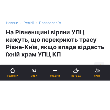
›
›
Новини
Релігії
Православ`я
На Рівненщині віряни УПЦ
кажуть, що перекриють трасу
Рівне-Київ, якщо влада віддасть
їхній храм УПЦ КП
12:04, 04.11.14
2 хв.
57
RU
МОВА
ГОЛОВНА
РОЗДІЛИ
ПОГОДА
ЛАЙТ
Підпишіться на нас в Google