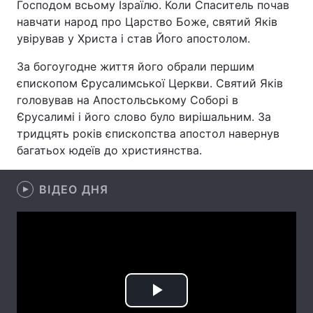
Господом всьому Ізраїлю. Коли Спаситель почав
навчати народ про Царство Боже, святий Яків
увірував у Христа і став Його апостолом.
Головна
Війна
За богоугодне життя його обрали першим
єпископом Єрусалимської Церкви. Святий Яків
Україна
Політика
головував на Апостольському Соборі в
Єрусалимі і його слово було вирішальним. За
Економіка
Світ
тридцять років єпископства апостол навернув
багатьох юдеїв до християнства.
Спорт
Наука
Техно і зв'язок
Лайт
ВІДЕО ДНЯ
Зброя
Інциденти
Здоров'я
Туризм
Цікавинки
Погода
Play
Екологія
Регіони