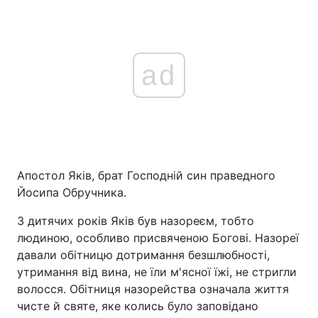
ad
Апостол Яків, брат Господній син праведного
Йосипа Обручника.
З дитячих років Яків був назореєм, тобто
людиною, особливо присвяченою Богові. Назореї
давали обітницю дотримання безшлюбності,
утримання від вина, не їли м'ясної їжі, не стригли
волосся. Обітниця назорейства означала життя
чисте й святе, яке колись було заповідано