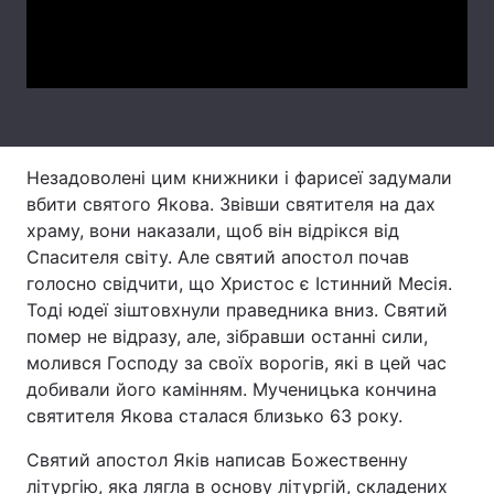
Video
Лонгріди
Відео з Youtube
Статті
Інтерв'ю
Думки
Незадоволені цим книжники і фарисеї задумали
Архів
Вакансії
вбити святого Якова. Звівши святителя на дах
храму, вони наказали, щоб він відрікся від
Контакти
Спасителя світу. Але святий апостол почав
голосно свідчити, що Христос є Істинний Месія.
Послуги
Тоді юдеї зіштовхнули праведника вниз. Святий
помер не відразу, але, зібравши останні сили,
молився Господу за своїх ворогів, які в цей час
добивали його камінням. Мученицька кончина
святителя Якова сталася близько 63 року.
Святий апостол Яків написав Божественну
літургію, яка лягла в основу літургій, складених