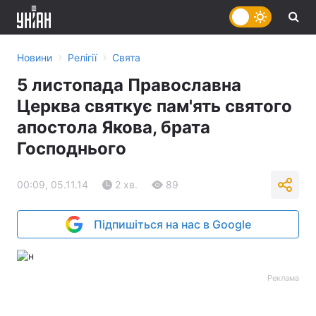
›
›
Новини
Релігії
Свята
5 листопада Православна
Церква святкує пам'ять святого
апостола Якова, брата
Господнього
00:09, 05.11.14
2 хв.
89
Підпишіться на нас в Google
Реклама