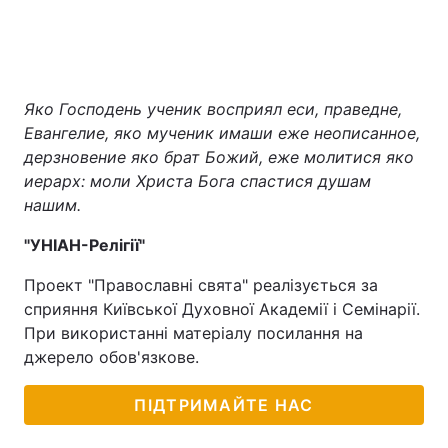
Яко Господень ученик восприял еси, праведне,
Евангелие, яко мученик имаши еже неописанное,
дерзновение яко брат Божий, еже молитися яко
иерарх: моли Христа Бога спастися душам
нашим.
"УНІАН-Релігії"
Проект "Православні свята" реалізується за
сприяння Київської Духовної Академії і Семінарії.
При використанні матеріалу посилання на
джерело обов'язкове.
ПІДТРИМАЙТЕ НАС