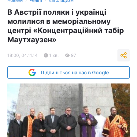
Новини
Релігії
Католицизм
В Австрії поляки і українці
молилися в меморіальному
центрі «Концентраційний табір
Маутхаузен»
18:00, 04.11.14
1 хв.
97
Підпишіться на нас в Google