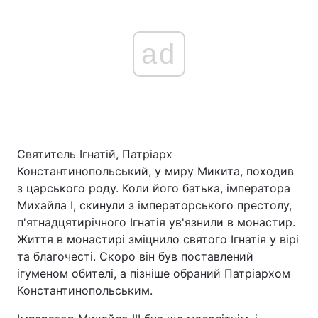
ad
Святитель Ігнатій, Патріарх
Константинопольський, у миру Микита, походив
з царського роду. Коли його батька, імператора
Михайла I, скинули з імператорського престолу,
п'ятнадцятирічного Ігнатія ув'язнили в монастир.
Життя в монастирі зміцнило святого Ігнатія у вірі
та благочесті. Скоро він був поставлений
ігуменом обителі, а пізніше обраний Патріархом
Константинопольським.