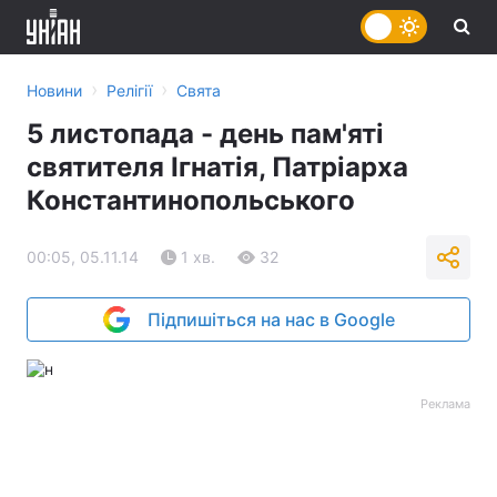
›
›
Новини
Релігії
Свята
5 листопада - день пам'яті
святителя Ігнатія, Патріарха
Константинопольського
00:05, 05.11.14
1 хв.
32
Підпишіться на нас в Google
Реклама