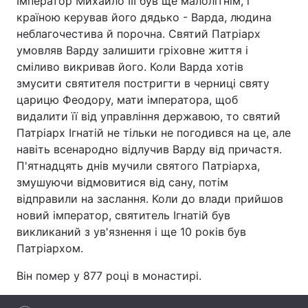
Імператор Михайло III був ще малолітнім, і
країною керував його дядько - Варда, людина
неблагочестива й порочна. Святий Патріарх
умовляв Варду залишити гріховне життя і
Головна
Війна
сміливо викривав його. Коли Варда хотів
змусити святителя постригти в черниці святу
Україна
Політика
царицю Феодору, мати імператора, щоб
видалити її від управління державою, то святий
Економіка
Світ
Патріарх Ігнатій не тільки не погодився на це, але
навіть всенародно відлучив Варду від причастя.
Спорт
Наука
П'ятнадцять днів мучили святого Патріарха,
Техно і зв'язок
Лайт
змушуючи відмовитися від сану, потім
відправили на заслання. Коли до влади прийшов
Зброя
Інциденти
новий імператор, святитель Ігнатій був
викликаний з ув'язнення і ще 10 років був
Здоров'я
Туризм
Патріархом.
Цікавинки
Погода
Він помер у 877 році в монастирі.
Екологія
Регіони