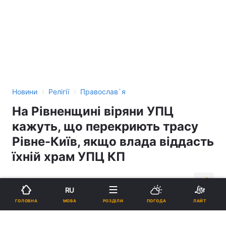
›
›
Новини
Релігії
Православ`я
На Рівненщині віряни УПЦ
кажуть, що перекриють трасу
Рівне-Київ, якщо влада віддасть
їхній храм УПЦ КП
12:04, 04.11.14
2 хв.
57
RU
МОВА
ГОЛОВНА
РОЗДІЛИ
ПОГОДА
ЛАЙТ
Підпишіться на нас в Google