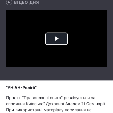
ВІДЕО ДНЯ
Лонгріди
Відео з Youtube
Статті
Інтерв'ю
Думки
Play
Архів
Вакансії
Video
Контакти
Послуги
"УНІАН-Релігії"
Проект "Православні свята" реалізується за
сприяння Київської Духовної Академії і Семінарії.
При використанні матеріалу посилання на