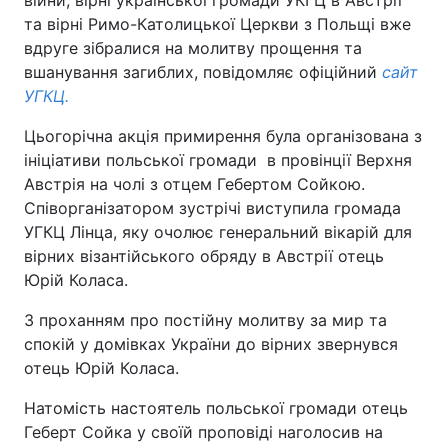
війни, вірні української громади УКГЦ в Австрії
та вірні Римо-Католицької Церкви з Польщі вже
вдруге зібралися на молитву прощення та
вшанування загиблих, повідомляє офіційний
сайт
УГКЦ.
Цьогорічна акція примирення була організована з
ініціативи польської громади в провінції Верхня
Австрія на чолі з отцем Гебертом Сойкою.
Співорганізатором зустрічі виступила громада
УГКЦ Лінца, яку очолює генеральний вікарій для
вірних візантійського обряду в Австрії отець
Юрій Коласа.
З проханням про постійну молитву за мир та
спокій у домівках України до вірних звернувся
отець Юрій Коласа.
Натомість настоятель польської громади отець
Геберт Сойка у своїй проповіді наголосив на