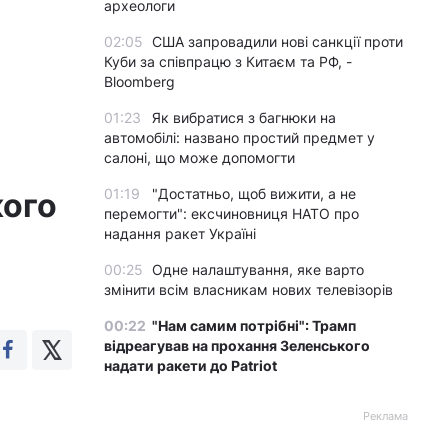
археологи
02:05
США запровадили нові санкції проти
Куби за співпрацю з Китаєм та РФ, -
Bloomberg
01:23
Як вибратися з багнюки на
автомобілі: названо простий предмет у
салоні, що може допомогти
01:19
"Достатньо, щоб вижити, а не
кого
перемогти": ексчиновниця НАТО про
надання ракет Україні
00:25
Одне налаштування, яке варто
змінити всім власникам нових телевізорів
00:22
"Нам самим потрібні": Трамп
відреагував на прохання Зеленського
надати ракети до Patriot
Реклама