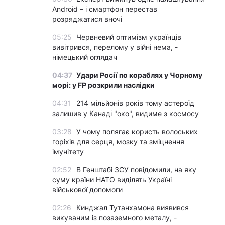
Android – і смартфон перестав
розряджатися вночі
05:25
Червневий оптимізм українців
вивітрився, перелому у війні нема, -
німецький оглядач
04:37
Удари Росії по кораблях у Чорному
морі: у FP розкрили наслідки
04:31
214 мільйонів років тому астероїд
залишив у Канаді "око", видиме з космосу
03:28
У чому полягає користь волоських
горіхів для серця, мозку та зміцнення
імунітету
02:52
В Генштабі ЗСУ повідомили, на яку
суму країни НАТО виділять Україні
військової допомоги
02:26
Кинджал Тутанхамона виявився
викуваним із позаземного металу, -