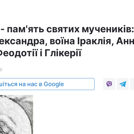
- пам'ять святих мучеників
ксандра, воїна Іраклія, Анн
одотії і Глікерії
9
іться на нас в Google