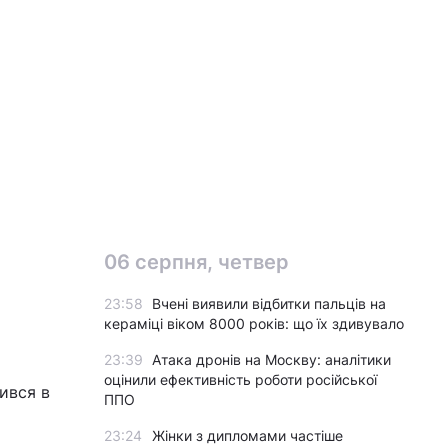
06 серпня, четвер
23:58
Вчені виявили відбитки пальців на
кераміці віком 8000 років: що їх здивувало
23:39
Атака дронів на Москву: аналітики
оцінили ефективність роботи російської
ився в
ППО
23:24
Жінки з дипломами частіше