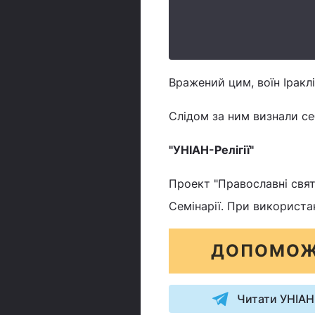
Вражений цим, воїн Іракл
Слідом за ним визнали се
"УНІАН-Релігії"
Проект "Православні свята
Семінарії. При використа
ДОПОМОЖ
Читати УНІАН