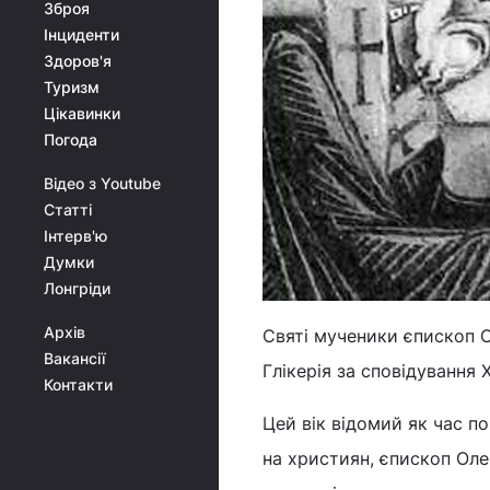
Зброя
Інциденти
Здоров'я
Туризм
Цікавинки
Погода
Відео з Youtube
Статті
Інтерв'ю
Думки
Лонгріди
Архів
Святі мученики єпископ Ол
Вакансії
Глікерія за сповідування 
Контакти
Цей вік відомий як час п
на християн, єпископ Оле