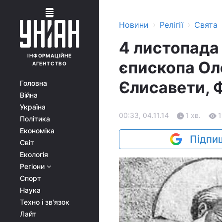
›
›
Новини
Релігії
Свята
4 листопада 
ІНФОРМАЦІЙНЕ
єпископа Оле
АГЕНТСТВО
Єлисавети, Фе
Головна
Війна
Україна
00:33, 04.11.14
1 хв.
1
Політика
Економіка
Підпиш
Світ
Екологія
Регіони
Спорт
Наука
Техно і зв'язок
Лайт