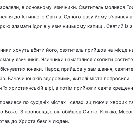
 населяли, в основному, язичники. Святитель молився Го
рнення до Істинного Світла. Одного разу йому з'явився а
ркію зламати ідолів у язичницькому капищі. Святий із 
ники хочуть вбити його, святитель прийшов на місце 
в оману язичників. Язичники намагалися схопити святите
 біснуватих юнаки. Народ прийшов у замішання, святит
сів. Бачачи юнаків здоровими, жителі міста попросили
 їх християнській вірі, а потім прийняли святе хрещенн
правився по сусідніх містах і селах, зцілюючи хворих т
 Боже. З проповіддю він обійшов Сирію, Кілікію, Месо
ертав до Христа безліч людей.