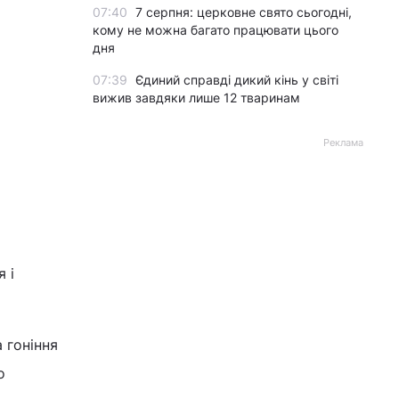
07:40
7 серпня: церковне свято сьогодні,
кому не можна багато працювати цього
дня
07:39
Єдиний справді дикий кінь у світі
вижив завдяки лише 12 тваринам
Реклама
 і
 гоніння
о