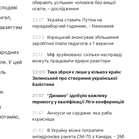
обирають успішних чоловіків без вищої
сподеві
освіти, – дослідження
нгел,
23:07
Україна ставить Путіна на
передвиборчий годинник, - Newsweek
завзяттям
22:53
Корецький анонсував збільшення
заробітної плати педагогів з 1 вересня
народних
22:12
Міф зруйновано: скільки насправді
можуть працювати ядерні реактори
ля. У цей
ель
22:00
Така зброя є лише у кількох країн:
Зеленський про створення української
балістики
я.
21:57
"Динамо" здобуло важливу
перемогу у кваліфікації Ліги конференцій
а
21:47
Анчоуси чи сардини: яка риба
потамію,
корисніша
21:42
В Україну може потрапити
антидронова ракета CM-70 з Канади, - ЗМІ