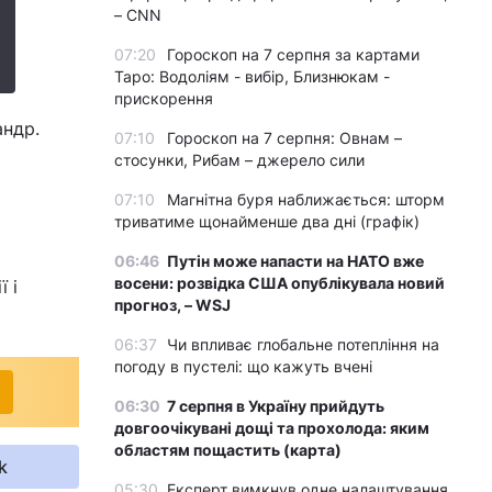
– CNN
07:20
Гороскоп на 7 серпня за картами
Таро: Водоліям - вибір, Близнюкам -
прискорення
андр.
07:10
Гороскоп на 7 серпня: Овнам –
стосунки, Рибам – джерело сили
07:10
Магнітна буря наближається: шторм
триватиме щонайменше два дні (графік)
06:46
Путін може напасти на НАТО вже
восени: розвідка США опублікувала новий
 і
прогноз, – WSJ
06:37
Чи впливає глобальне потепління на
погоду в пустелі: що кажуть вчені
06:30
7 серпня в Україну прийдуть
довгоочікувані дощі та прохолода: яким
областям пощастить (карта)
k
05:30
Експерт вимкнув одне налаштування