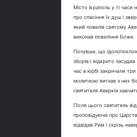
Місто Ієраполь у ті часи
про спасіння їх душ і зве
який повелів святому Аве
виконав повеління Боже.
Почувши, що ідолопоклон
зборів і відкрито засуди
час в юрбі закричали три
молитвою вигнав з них бі
святителя Аверкія навчити
Після цього святитель від
проповідуючи про Царство
відвідав Рим і скрізь нав