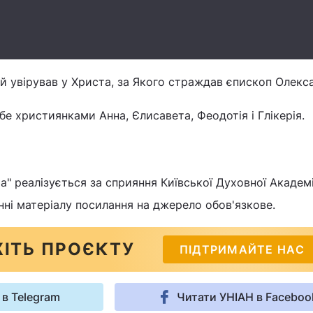
ій увірував у Христа, за Якого страждав єпископ Олекс
бе християнками Анна, Єлисавета, Феодотія і Глікерія.
" реалізується за сприяння Київської Духовної Академії
нні матеріалу посилання на джерело обов'язкове.
ІТЬ ПРОЄКТУ
ПІДТРИМАЙТЕ НАС
 в Telegram
Читати УНІАН в Faceboo