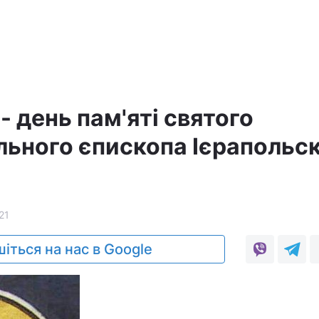
- день пам'яті святого
льного єпископа Ієрапольс
21
іться на нас в Google