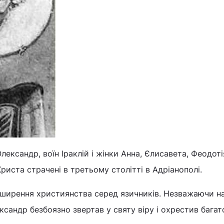
ександр, воїн Іраклій і жінки Анна, Єлисавета, Феодотія
Христа страчені в третьому столітті в Адріанополі.
оширення християнства серед язичників. Незважаючи на
ксандр безбоязно звертав у святу віру і охрестив багат