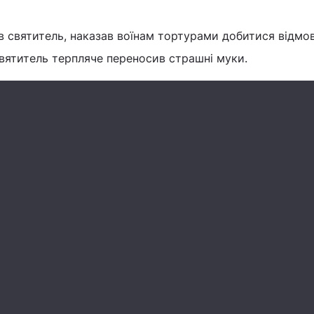
в святитель, наказав воїнам тортурами добитися відмо
вятитель терпляче переносив страшні муки.