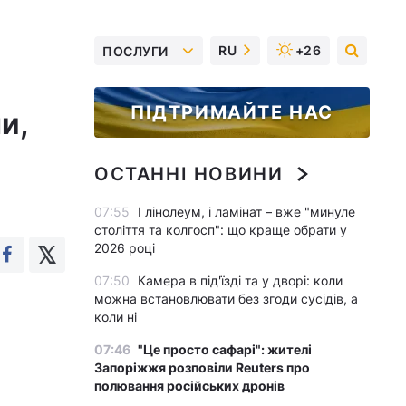
RU
+26
ПОСЛУГИ
:
ПІДТРИМАЙТЕ НАС
и,
ОСТАННІ НОВИНИ
07:55
І лінолеум, і ламінат – вже "минуле
століття та колгосп": що краще обрати у
2026 році
07:50
Камера в під'їзді та у дворі: коли
можна встановлювати без згоди сусідів, а
коли ні
07:46
"Це просто сафарі": жителі
Запоріжжя розповіли Reuters про
полювання російських дронів