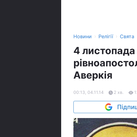
›
›
Новини
Релігії
Свята
4 листопада 
рівноапосто
Аверкія
00:13, 04.11.14
2 хв.
1
Підпиш