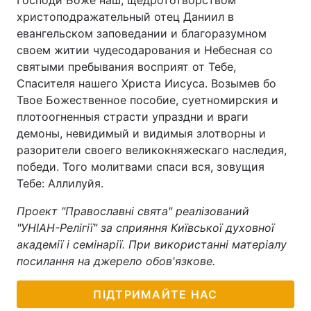
Господи Боже наш, щедрототворством
христоподражательный отец Даниил в
евангельском заповедании и благоразумном
своем житии чудесодарования и Небесная со
святыми пребывания восприят от Тебе,
Спасителя нашего Христа Иисуса. Возымев бо
Твое Божественное пособие, суетномирския и
плотоогненныя страсти упраздни и враги
демоны, невидимый и видимыя злотворны и
разорители своего великокняжескаго наследия,
победи. Того молитвами спаси вся, зовущия
Тебе: Аллилуйя.
Проект "Православні свята" реалізований
"УНІАН-Релігії" за сприяння Київської духовної
академії і семінарії. При використанні матеріалу
посилання на джерело обов'язкове.
ПІДТРИМАЙТЕ НАС