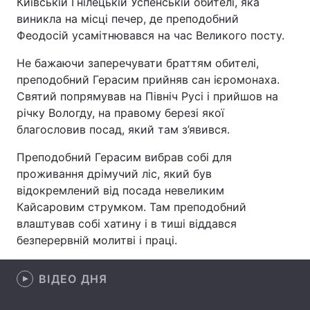
Київській Гнілецькій Успенській обителі, яка
виникла на місці печер, де преподобний
Феодосій усамітнювався на час Великого посту.
Головна
Війна
Не бажаючи заперечувати браттям обителі,
преподобний Герасим прийняв сан ієромонаха.
Україна
Політика
Святий попрямував на Північ Русі і прийшов на
річку Вологду, на правому березі якої
Економіка
Світ
благословив посад, який там з’явився.
Спорт
Наука
Преподобний Герасим вибрав собі для
проживання дрімучий ліс, який був
Техно і зв'язок
Лайт
відокремлений від посада невеликим
Кайсаровим струмком. Там преподобний
Зброя
Інциденти
влаштував собі хатину і в тиші віддався
безперервній молитві і праці.
Здоров'я
Туризм
Цікавинки
Погода
ВІДЕО ДНЯ
Екологія
Регіони