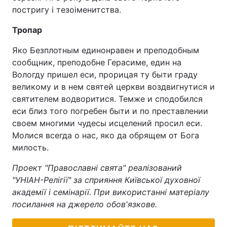
постригу і тезоіменитства.
Тема оформлення
Тропар
Яко Безплотным единонравен и преподобным
сообщник, преподобне Герасиме, един на
Вологду пришел еси, прорицая ту быти граду
великому и в нем святей церкви воздвигнутися и
святителем водворитися. Темже и сподобился
еси близ того погребен быти и по преставлении
своем многими чудесы исцелений просил еси.
Молися всегда о нас, яко да обрящем от Бога
милость.
Проект "Православні свята" реалізований
"УНІАН-Релігії" за сприяння Київської духовної
академії і семінарії. При використанні матеріалу
посилання на джерело обов'язкове.