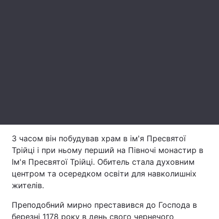
Лонгріди
Відео з Youtube
Статті
Інтерв'ю
Думки
Архів
Вакансії
Контакти
Послуги
З часом він побудував храм в ім'я Пресвятої
Трійці і при ньому перший на Півночі монастир в
Ім'я Пресвятої Трійці. Обитель стала духовним
центром та осередком освіти для навколишніх
жителів.
Преподобний мирно преставився до Господа в
березні 1178 року в день свого чернечого