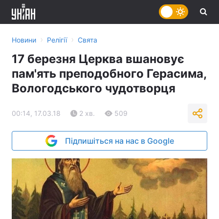
›
›
Новини
Релігії
Свята
17 березня Церква вшановує
пам'ять преподобного Герасима,
Вологодського чудотворця
00:14, 17.03.18
2 хв.
509
Підпишіться на нас в Google