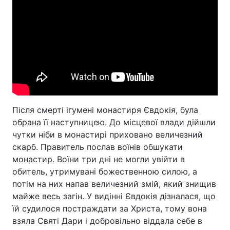
Після смерті ігумені монастиря Євдокія, була
обрана її наступницею. До місцевої влади дійшли
чутки ніби в монастирі приховано величезний
скарб. Правитель послав воїнів обшукати
монастир. Воїни три дні не могли увійти в
обитель, утримувані божественною силою, а
потім на них напав величезний змій, який знищив
майже весь загін. У видінні Євдокія дізналася, що
їй судилося постраждати за Христа, тому вона
взяла Святі Дари і добровільно віддала себе в