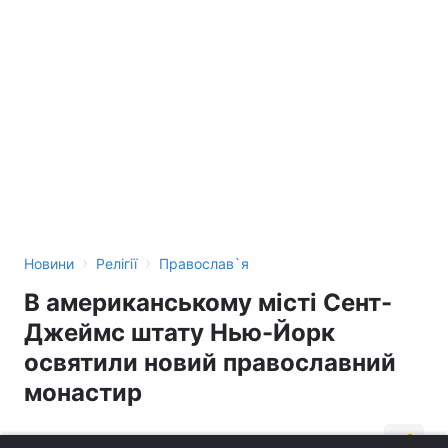
›
›
Новини
Релігії
Православ`я
В американському місті Сент-
Джеймс штату Нью-Йорк
освятили новий православний
монастир
23:48, 13.03.18
1 хв.
360