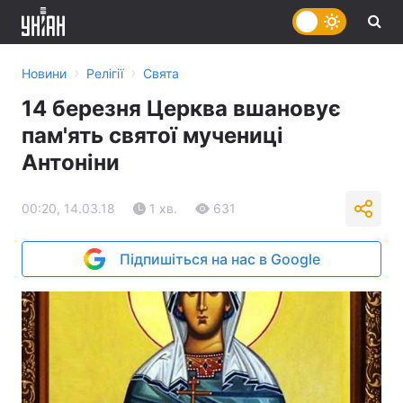
›
›
Новини
Релігії
Свята
14 березня Церква вшановує
пам'ять святої мучениці
Антоніни
00:20, 14.03.18
1 хв.
631
Підпишіться на нас в Google