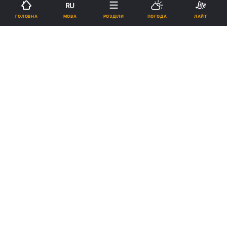
RU
МОВА
ГОЛОВНА
РОЗДІЛИ
ПОГОДА
ЛАЙТ
Підпишіться на нас в Google
Митрополит Іларіон з братією монастиря / eadiocese.org
Реклама