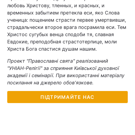
любовь Христову, тленных, и красных, и
временных забытием претекла еси, яко Слова
ученица: пощением страсти первее умертвивши,
страдальчески второе врага посрамила еси. Тем
Христос сугубых венца сподоби тя, славная
Евдокие, преподобная страстотерпице, моли
Христа Бога спастися душам нашим.
Проект "Православні свята" реалізований
"УНІАН-Релігії" за сприяння Київської духовної
академії і семінарії. При використанні матеріалу
посилання на джерело обов'язкове.
ПІДТРИМАЙТЕ НАС