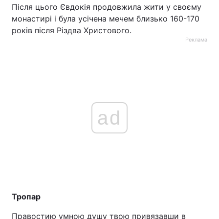
Після цього Євдокія продовжила жити у своєму
монастирі і була усічена мечем близько 160-170
років після Різдва Христового.
Реклама
ad
Тропар
Правостию умною душу твою привязавши в