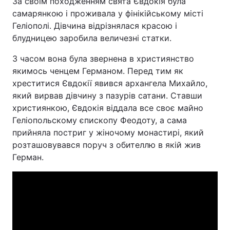
За своїм походженням свята Євдокія була
самарянкою і проживала у фінікійському місті
Геліополі. Дівчина відрізнялася красою і
блудницею заробила величезні статки.
З часом вона була звернена в християнство
якимось ченцем Германом. Перед тим як
хреститися Євдокії явився архангела Михайло,
який вирвав дівчину з пазурів сатани. Ставши
християнкою, Євдокія віддала все своє майно
Геліопольскому єпископу Феодоту, а сама
прийняла постриг у жіночому монастирі, який
розташовувався поруч з обителлю в якій жив
Герман.