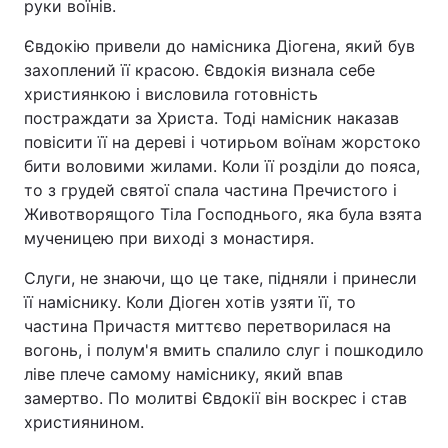
руки воїнів.
Євдокію привели до намісника Діогена, який був
захоплений її красою. Євдокія визнала себе
християнкою і висловила готовність
постраждати за Христа. Тоді намісник наказав
повісити її на дереві і чотирьом воїнам жорстоко
бити воловими жилами. Коли її розділи до пояса,
то з грудей святої спала частина Пречистого і
Животворящого Тіла Господнього, яка була взята
мученицею при виході з монастиря.
Слуги, не знаючи, що це таке, підняли і принесли
її наміснику. Коли Діоген хотів узяти її, то
частина Причастя миттєво перетворилася на
вогонь, і полум'я вмить спалило слуг і пошкодило
ліве плече самому наміснику, який впав
замертво. По молитві Євдокії він воскрес і став
християнином.