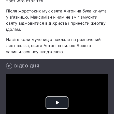
третього століття.
Після жорстоких мук свята Антоніна була кинута
у в'язницю. Максиміан нічим не зміг змусити
Головна
Війна
святу відмовитися від Христа і принести жертву
ідолам.
Україна
Політика
Навіть коли мученицю поклали на розпечений
Економіка
Світ
лист заліза, свята Антоніна силою Божою
залишилася неушкодженою.
Спорт
Наука
ВІДЕО ДНЯ
Техно і зв'язок
Лайт
Зброя
Інциденти
Здоров'я
Туризм
Цікавинки
Погода
Play
Екологія
Регіони