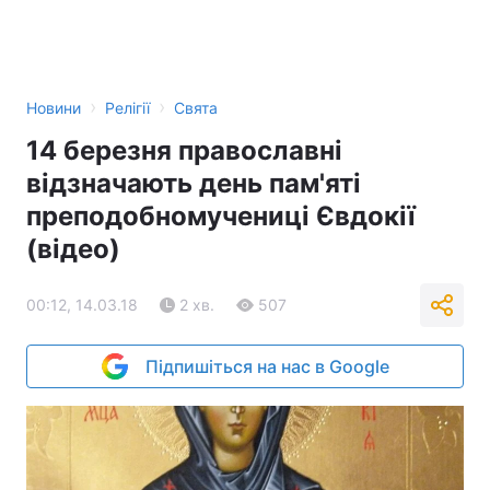
›
›
Новини
Релігії
Свята
14 березня православні
відзначають день пам'яті
преподобномучениці Євдокії
(відео)
00:12, 14.03.18
2 хв.
507
Підпишіться на нас в Google