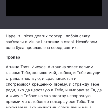
Video
Лонгріди
Відео з Youtube
Статті
Інтерв'ю
Думки
Нарешті, після довгих тортур і побоїв святу
зав'язали в мішок і втопили в озері. Незабаром
Архів
Вакансії
вона була прославлена серед святих.
Контакти
Тропар
Послуги
Агница Твоя, Иисусе, Антонина зовет велиим
гласом: Тебе, женише мой, люблю, и Тебе ищущи
страдальчествую, и сраспинаются и
спогребаюся крещению Твоему, и стражду Тебе
ради, яко да царствую в Тебе, и умираю за Тя, да
и живу с Тобою: но яко жертву непорочную
приими мя с любовию пожершуюся Тебе. Тоя
молитвами, яко милостив, спаси души наша.