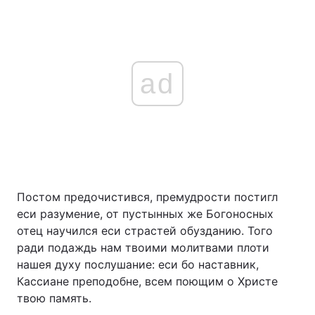
ad
Постом предочистився, премудрости постигл
еси разумение, от пустынных же Богоносных
отец научился еси страстей обузданию. Того
ради подаждь нам твоими молитвами плоти
нашея духу послушание: еси бо наставник,
Кассиане преподобне, всем поющим о Христе
твою память.