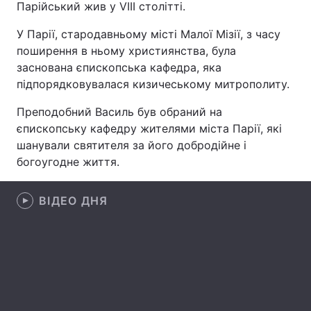
Парійський жив у VIII столітті.
У Парії, стародавньому місті Малої Мізії, з часу
поширення в ньому християнства, була
Головна
Війна
заснована єпископська кафедра, яка
підпорядковувалася кизичеському митрополиту.
Україна
Політика
Преподобний Василь був обраний на
Економіка
Світ
єпископську кафедру жителями міста Парії, які
шанували святителя за його добродійне і
Спорт
Наука
богоугодне життя.
Техно і зв'язок
Лайт
ВІДЕО ДНЯ
Зброя
Інциденти
Здоров'я
Туризм
Цікавинки
Погода
Екологія
Регіони