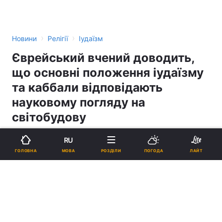
›
›
Новини
Релігії
Іудаїзм
Єврейський вчений доводить,
що основні положення іудаїзму
та каббали відповідають
науковому погляду на
світобудову
RU
18:28, 12.03.18
2 хв.
2200
МОВА
ГОЛОВНА
РОЗДІЛИ
ПОГОДА
ЛАЙТ
Підпишіться на нас в Google