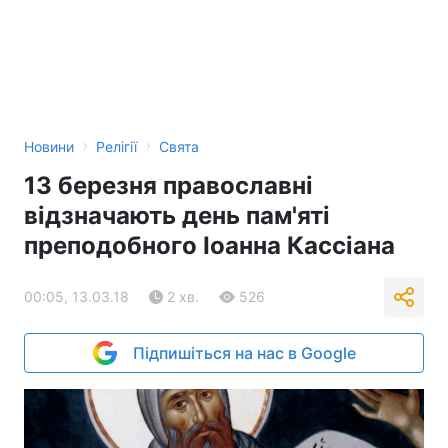
›
›
Новини
Релігії
Свята
13 березня православні
відзначають день пам'яті
преподобного Іоанна Кассіана
00:05, 13.03.18
2 хв.
526
Підпишіться на нас в Google