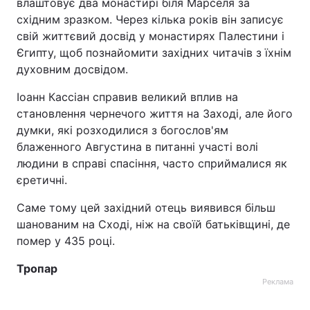
влаштовує два монастирі біля Марселя за
східним зразком. Через кілька років він записує
свій життєвий досвід у монастирях Палестини і
Єгипту, щоб познайомити західних читачів з їхнім
духовним досвідом.
Іоанн Кассіан справив великий вплив на
становлення чернечого життя на Заході, але його
думки, які розходилися з богослов'ям
блаженного Августина в питанні участі волі
людини в справі спасіння, часто сприймалися як
єретичні.
Саме тому цей західний отець виявився більш
шанованим на Сході, ніж на своїй батьківщині, де
помер у 435 році.
Тропар
Реклама