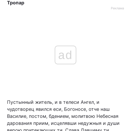
Тропар
Реклама
Тема оформлення
ad
Пустынный житель, и в телеси Ангел, и
чудотворец явился еси, Богоносе, отче наш
Василие, постом, бдением, молитвою Небесная
дарования приим, исцелявши недужныя и души
верою притекающих ти. Слава Давшему ти