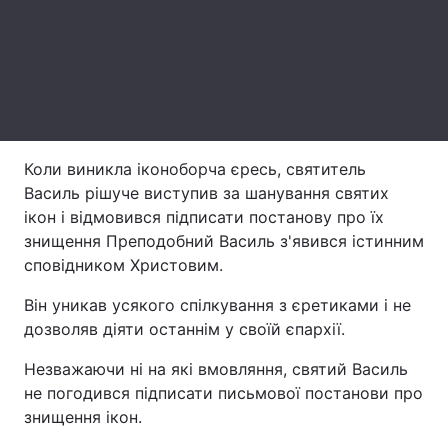
Лонгріди
Відео з Youtube
Статті
Інтерв'ю
Думки
Коли виникла іконоборча єресь, святитель
Архів
Вакансії
Василь рішуче виступив за шанування святих
ікон і відмовився підписати постанову про їх
Контакти
знищення Преподобний Василь з'явився істинним
сповідником Христовим.
Послуги
Він уникав усякого спілкування з єретиками і не
дозволяв діяти останнім у своїй єпархії.
Незважаючи ні на які вмовляння, святий Василь
не погодився підписати письмової постанови про
знищення ікон.