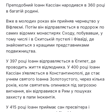
Преподобний Іоанн Кассіан народився в 360 році
в багатій родині.
Вже в молодих роках він прийняв чернецтво у
Віфлеємі. Потім він відправляється в подорож по
самих відомих монастирях Сходу, побувавши, у
тому числі і в Скитській пустелі і Фіваїді, де
знайомиться з кращими представниками
подвижництва.
У 397 році Іоанн відправляється в Єгипет, де
проводить життя відлюдника. У 400 році Іоанн
Кассіан з’являється в Константинополі, де стає
учнем святого Іоанна Золотоустого, через кілька
років, коли святитель опинився під загрозою
вигнання, він відправився в Рим у пошуках
захисту в папи Інокентія.
У 415 році Іоанн приймає сан пресвітера і