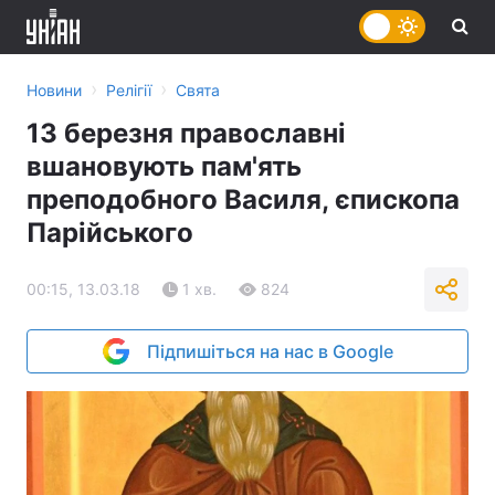
›
›
Новини
Релігії
Свята
13 березня православні
вшановують пам'ять
преподобного Василя, єпископа
Парійського
00:15, 13.03.18
1 хв.
824
Підпишіться на нас в Google