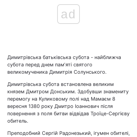
ad
Димитрівська батьківська субота - найближча
субота перед днем пам'яті святого
великомученика Димитрія Солунського.
Димитрівська субота встановлена великим
князем Дмитром Донським. Здобувши знамениту
перемогу на Куликовому полі над Мамаєм 8
вересня 1380 року Дмитро Іоаннович після
повернення з поля битви відвідав Троїце-Сергієву
обитель.
Преподобний Сергій Радонезький, ігумен обителі,