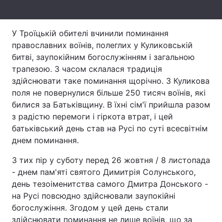
Лонгріди
У Троїцькій обителі вчинили поминання
православних воїнів, полеглих у Куликовській
Відео з Youtube
Статті
битві, заупокійним богослужінням і загальною
трапезою. З часом склалася традиція
Інтерв'ю
Думки
здійснювати таке поминання щорічно. З Куликова
Архів
Вакансії
поля не повернулися більше 250 тисяч воїнів, які
билися за Батьківщину. В їхні сім'ї прийшла разом
Контакти
з радістю перемоги і гіркота втрат, і цей
батьківський день став на Русі по суті всесвітнім
Послуги
днем поминання.
З тих пір у суботу перед 26 жовтня / 8 листопада
- днем пам'яті святого Димитрія Солунського,
день тезоіменитства самого Дмитра Донського -
на Русі повсюдно здійснювали заупокійні
богослужіння. Згодом у цей день стали
здійснювати поминання не лише воїнів, що за