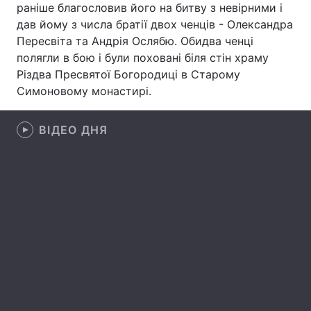
раніше благословив його на битву з невірними і
дав йому з числа братії двох ченців - Олександра
Пересвіта та Андрія Ослябю. Обидва ченці
полягли в бою і були поховані біля стін храму
Головна
Війна
Різдва Пресвятої Богородиці в Старому
Симоновому монастирі.
Україна
Політика
Економіка
Світ
ВІДЕО ДНЯ
Спорт
Наука
Техно і зв'язок
Лайт
Зброя
Інциденти
Здоров'я
Туризм
Цікавинки
Погода
Екологія
Регіони