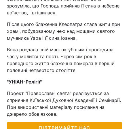
зрозуміла, що Господь прийняв її сина в небесне
воїнство, і втішилася.
Після цього блаженна Клеопатра стала жити при
храмі, побудованому нею над мощами святого
мученика Уара і її сина Іоанна.
Вона роздала свій маєток убогим і проводила
час у молитві та пості. Через сім років
праведного життя блаженна померла в першій
половині четвертого століття.
"УНІАН-Релігії"
Проект "Православні свята" реалізується за
сприяння Київської Духовної Академії і Семінарії.
При використанні матеріалу посилання на
джерело обов'язкове.
ПІДТРИМАЙТЕ НАС