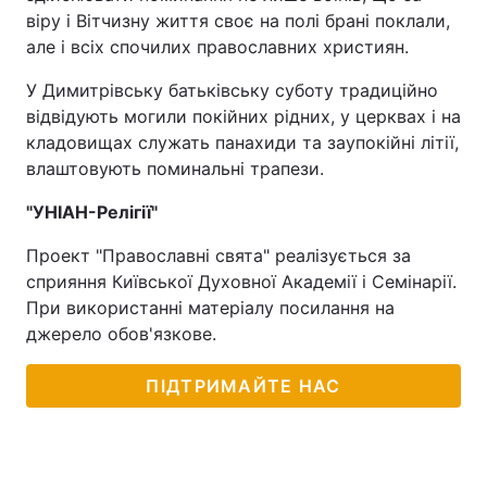
віру і Вітчизну життя своє на полі брані поклали,
Тема оформлення
але і всіх спочилих православних християн.
У Димитрівську батьківську суботу традиційно
відвідують могили покійних рідних, у церквах і на
кладовищах служать панахиди та заупокійні літії,
влаштовують поминальні трапези.
"УНІАН-Релігії"
Проект "Православні свята" реалізується за
сприяння Київської Духовної Академії і Семінарії.
При використанні матеріалу посилання на
джерело обов'язкове.
ПІДТРИМАЙТЕ НАС