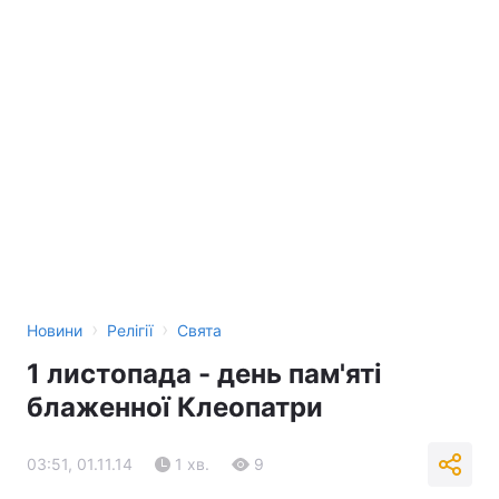
›
›
Новини
Релігії
Свята
1 листопада - день пам'яті
блаженної Клеопатри
03:51, 01.11.14
1 хв.
9