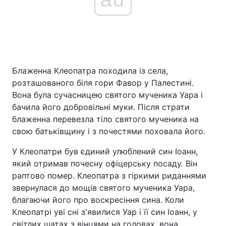
Блаженна Клеопатра походила із села,
розташованого біля гори Фавор у Палестині.
Вона була сучасницею святого мученика Уара і
бачила його добровільні муки. Після страти
блаженна перевезла тіло святого мученика на
свою батьківщину і з почестями поховала його.
У Клеопатри був єдиний улюблений син Іоанн,
який отримав почесну офіцерську посаду. Він
раптово помер. Клеопатра з гіркими риданнями
звернулася до мощів святого мученика Уара,
благаючи його про воскресіння сина. Коли
Клеопатрі уві сні з'явилися Уар і її син Іоанн, у
світлих шатах з вінцями на головах, вона