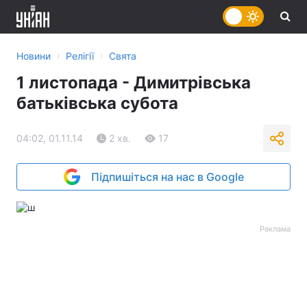
›
›
Новини
Релігії
Свята
1 листопада - Димитрівська
батьківська субота
04:02, 01.11.14
2 хв.
17
Підпишіться на нас в Google
Реклама