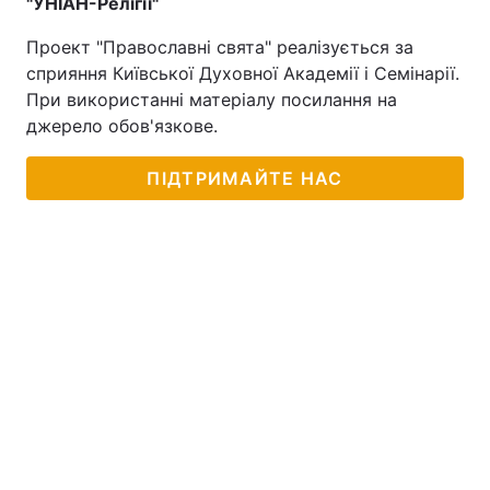
"УНІАН-Релігії"
Лонгріди
Проект "Православні свята" реалізується за
сприяння Київської Духовної Академії і Семінарії.
При використанні матеріалу посилання на
Відео з Youtube
Статті
джерело обов'язкове.
Інтерв'ю
Думки
ПІДТРИМАЙТЕ НАС
Архів
Вакансії
Контакти
Послуги