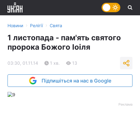
›
›
Новини
Релігії
Свята
1 листопада - пам'ять святого
пророка Божого Іоіля
03:30, 01.11.14
1 хв.
13
Підпишіться на нас в Google
Реклама