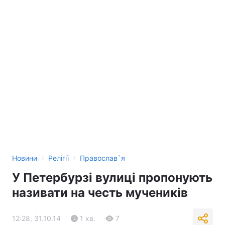
›
›
Новини
Релігії
Православ`я
У Петербурзі вулиці пропонують
називати на честь мучеників
12:28, 31.10.14
1 хв.
7