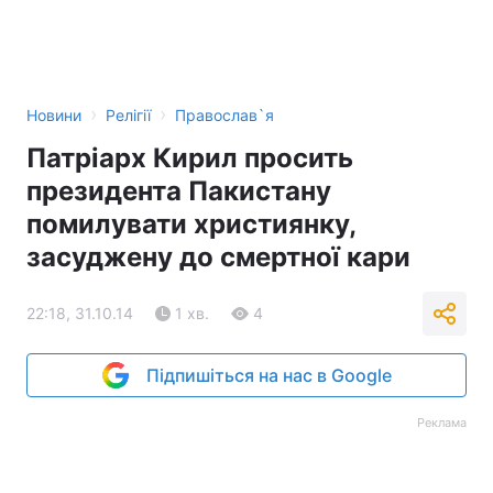
›
›
Новини
Релігії
Православ`я
Патріарх Кирил просить
президента Пакистану
помилувати християнку,
засуджену до смертної кари
22:18, 31.10.14
1 хв.
4
Підпишіться на нас в Google
Реклама