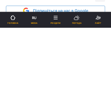
Підпишіться на нас в Google
RU
Реклама
МОВА
ГОЛОВНА
РОЗДІЛИ
ПОГОДА
ЛАЙТ
ad
Руська Православна Церква запропонувала
називати вулиці Петербурга на честь людей, які
постраждали за віру в часи гонінь на Церкву в