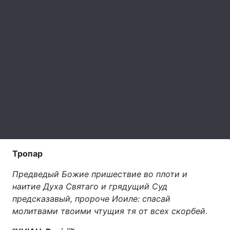
Головна
Війна
Україна
Політика
Економіка
Світ
Спорт
Наука
Техно і зв'язок
Лайт
Тропар
Зброя
Інциденти
Предведый Божие пришествие во плоти и
Здоров'я
Туризм
наитие Духа Святаго и грядущий Суд
предсказавый, пророче Иоиле: спасай
Цікавинки
Погода
молитвами твоими чтущия тя от всех скорбей.
Екологія
Регіони