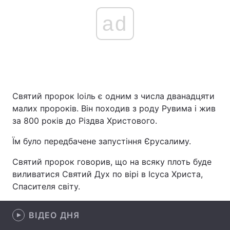
ad
Святий пророк Іоіль є одним з числа дванадцяти
малих пророків. Він походив з роду Рувима і жив
за 800 років до Різдва Христового.
Їм було передбачене запустіння Єрусалиму.
Святий пророк говорив, що на всяку плоть буде
виливатися Святий Дух по вірі в Ісуса Христа,
Спасителя світу.
ВІДЕО ДНЯ