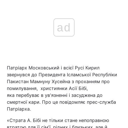
ad
Патріарх Московський і всієї Русі Кирил
звернувся до Президента Ісламської Республіки
Пакистан Мамнуну Хусейна з проханням про
помилування, християнки Асії Бібі,
яка перебуває в ув'язненні і засуджена до
смертної кари. Про це повідомляє прес-служба
Патріарха.
«Страта А. Бібі не тільки стане непоправною
втратою для її сім'ї, рідних і близьких, але й