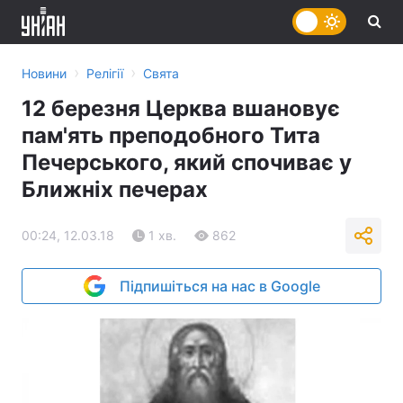
›
›
Новини
Релігії
Свята
12 березня Церква вшановує
пам'ять преподобного Тита
Печерського, який спочиває у
Ближніх печерах
00:24, 12.03.18
1 хв.
862
Підпишіться на нас в Google