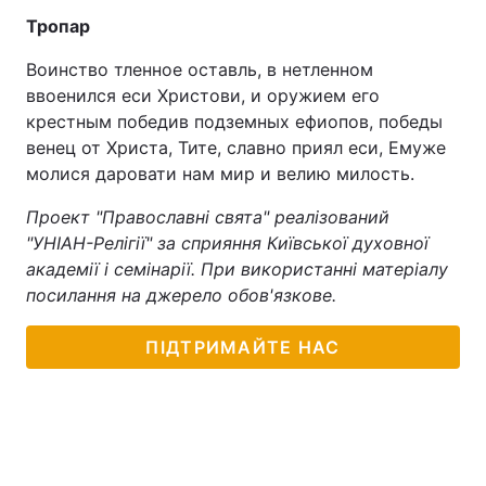
Тропар
Воинство тленное оставль, в нетленном
ввоенился еси Христови, и оружием его
крестным победив подземных ефиопов, победы
венец от Христа, Тите, славно приял еси, Емуже
молися даровати нам мир и велию милость.
Проект "Православні свята" реалізований
"УНІАН-Релігії" за сприяння Київської духовної
академії і семінарії. При використанні матеріалу
посилання на джерело обов'язкове.
ПІДТРИМАЙТЕ НАС