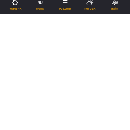
RU
МОВА
ГОЛОВНА
РОЗДІЛИ
ПОГОДА
ЛАЙТ
Підпишіться на нас в Google
Реклама