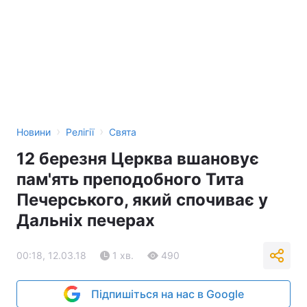
›
›
Новини
Релігії
Свята
12 березня Церква вшановує
пам'ять преподобного Тита
Печерського, який спочиває у
Дальніх печерах
00:18, 12.03.18
1 хв.
490
Підпишіться на нас в Google