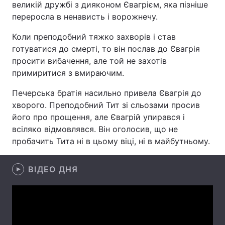
великій дружбі з дияконом Євагрієм, яка пізніше
переросла в ненависть і ворожнечу.
Коли преподобний тяжко захворів і став
Головна
Війна
готуватися до смерті, то він послав до Євагрія
просити вибачення, але той не захотів
Україна
Політика
примиритися з вмираючим.
Економіка
Світ
Печерська братія насильно привела Євагрія до
хворого. Преподобний Тит зі сльозами просив
Спорт
Наука
його про прощення, але Євагрій упирався і
всіляко відмовлявся. Він оголосив, що не
Техно і зв'язок
Лайт
пробачить Тита ні в цьому віці, ні в майбутньому.
Зброя
Інциденти
ВІДЕО ДНЯ
Здоров'я
Туризм
Цікавинки
Погода
Екологія
Регіони