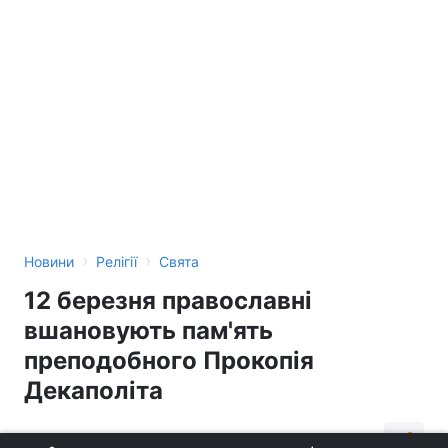
›
›
Новини
Релігії
Свята
12 березня православні
вшановують пам'ять
преподобного Прокопія
Декаполіта
00:09, 12.03.18
1 хв.
384