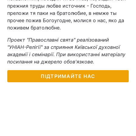
прежния труды любве источник - Господь,
Тема оформлення
преложи тя паки на братолюбие, в немже ты
прочее пожив Богоугодне, молися о нас, яко да
поживем братолюбне.
Проект "Православні свята" реалізований
"УНІАН-Релігії" за сприяння Київської духовної
академії і семінарії. При використанні матеріалу
посилання на джерело обов'язкове.
ПІДТРИМАЙТЕ НАС