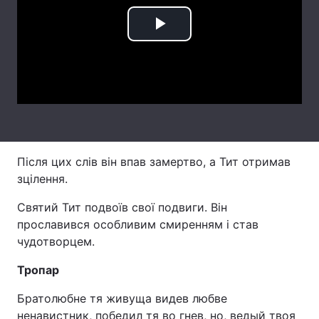
Лонгріди
Play
Video
Відео з Youtube
Статті
Інтерв'ю
Думки
Архів
Вакансії
Після цих слів він впав замертво, а Тит отримав
Контакти
зцілення.
Послуги
Святий Тит подвоїв свої подвиги. Він
прославився особливим смиренням і став
чудотворцем.
Тропар
Братолюбне тя живуща видев любве
ненавистник, победил тя во гнев, но, ведый твоя