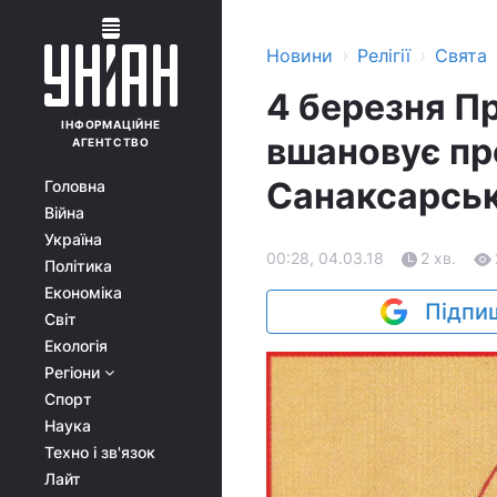
›
›
Новини
Релігії
Свята
4 березня П
ІНФОРМАЦІЙНЕ
вшановує п
АГЕНТСТВО
Санаксарсь
Головна
Війна
Україна
00:28, 04.03.18
2 хв.
Політика
Економіка
Підпиш
Світ
Екологія
Регіони
Спорт
Наука
Техно і зв'язок
Лайт