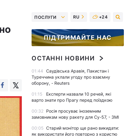
RU
+24
ПОСЛУГИ
но
ПІДТРИМАЙТЕ НАС
ОСТАННІ НОВИНИ
01:44
Саудівська Аравія, Пакистан і
Туреччина уклали угоду про взаємну
оборону, - Reuters
01:15
Експерти назвали 10 речей, які
варто знати про Прагу перед поїздкою
00:32
Росія просуває іноземним
замовникам нову ракету для Су-57, - ЗМІ
00:05
Старий монітор ще рано викидати:
як використати його повторно з користю