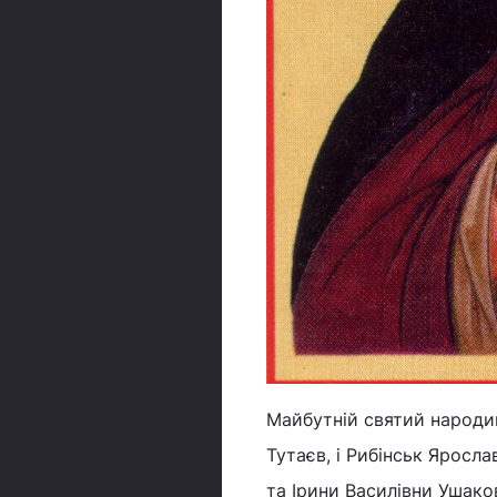
Майбутній святий народив
Тутаєв, і Рибінськ Яросла
та Ірини Василівни Ушаков