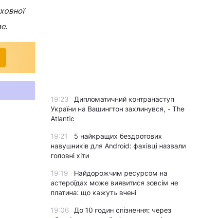
уховної
е.
19:23
Дипломатичний контранаступ
України на Вашингтон захлинувся, - The
Atlantic
19:21
5 найкращих бездротових
навушників для Android: фахівці назвали
головні хіти
19:19
Найдорожчим ресурсом на
астероїдах може виявитися зовсім не
платина: що кажуть вчені
19:06
До 10 годин спізнення: через