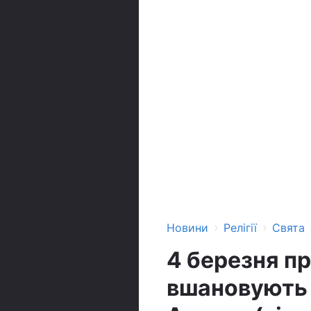
›
›
Новини
Релігії
Свята
4 березня п
вшановують 