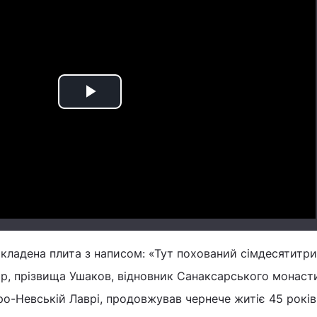
Play
Video
окладена плита з написом: «Тут похований сімдесятитр
р, прізвища Ушаков, відновник Санаксарського монаст
-Невській Лаврі, продовжував чернече житіє 45 років;