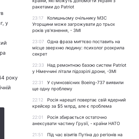
країни, які можуть допомогти Україні з
ракетами до Patriot
ув
23:17
Колишньому очільнику МЗС
г, у
Угорщини може загрожувати до трьох
років ув'язнення, - ЗМІ
23:07
Одна фраза миттєво поставить на
кий
місце зверхню людину: психолог розкрила
ора
секрет
22:33
Над ремонтною базою систем Patriot
у Німеччині літали підозрілі дрони, -ЗМІ
64 року
22:31
У сумнозвісних Boeing-737 виявили
ічній
ще одну проблему
22:12
Росія нарешті повертає свій ядерний
крейсер за $5 млрд, але є проблема
22:01
Росія збирається остаточно
анексувати частину Грузії, - країни НАТО
21:51
Під час візитів Путіна до регіонів на