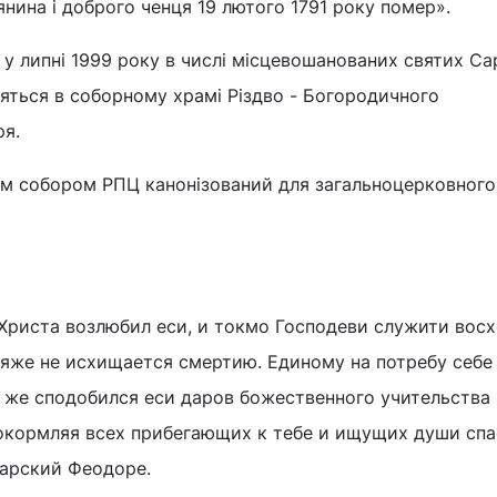
нина і доброго ченця 19 лютого 1791 року помер».
у липні 1999 року в числі місцевошанованих святих Са
дяться в соборному храмі Різдво - Богородичного
я.
им собором РПЦ канонізований для загальноцерковного
Христа возлюбил еси, и токмо Господеви служити восх
 яже не исхищается смертию. Единому на потребу себе
 же сподобился еси даров божественного учительства
окормляя всех прибегающих к тебе и ищущих души спа
сарский Феодоре.