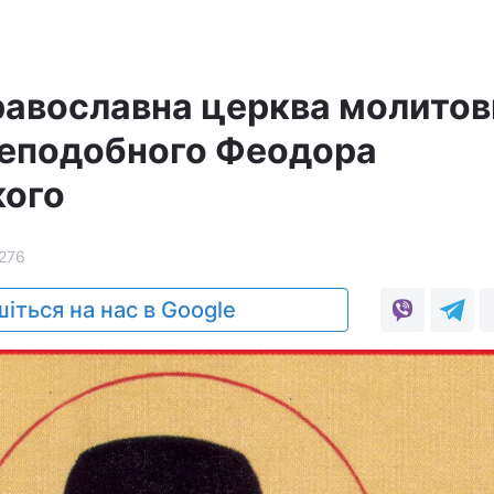
равославна церква молитов
реподобного Феодора
кого
276
іться на нас в Google