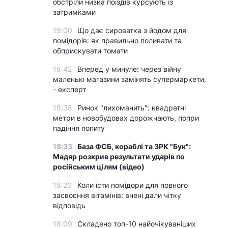
обстріли низка поїздів курсують із
затримками
19:00
Що дає сироватка з йодом для
помідорів: як правильно поливати та
обприскувати томати
18:42
Вперед у минуле: через війну
маленькі магазини замінять супермаркети,
- експерт
18:38
Ринок "лихоманить": квадратні
метри в новобудовах дорожчають, попри
падіння попиту
18:33
База ФСБ, кораблі та ЗРК "Бук":
Мадяр розкрив результати ударів по
російським цілям (відео)
18:20
Коли їсти помідори для повного
засвоєння вітамінів: вчені дали чітку
відповідь
18:09
Складено топ-10 найочікуваніших