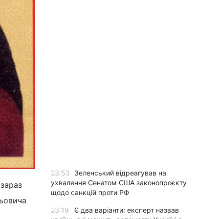
23:53
Зеленський відреагував на
ухвалення Сенатом США законопроєкту
 зараз
щодо санкцій проти РФ
льовича
23:19
Є два варіанти: експерт назвав