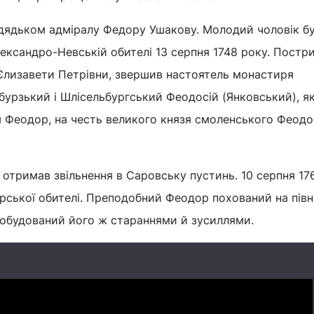
ядьком адміралу Федору Ушакову. Молодий чоловік б
ександро-Невській обителі 13 серпня 1748 року. Постри
 Єлизавети Петрівни, звершив настоятель монастиря
бурзький і Шлісельбургський Феодосій (Янковський), я
м Феодор, на честь великого князя смоленського Феод
 отримав звільнення в Саровську пустинь. 10 серпня 17
рської обителі. Преподобний Феодор похований на півн
побудований його ж стараннями й зусиллями.