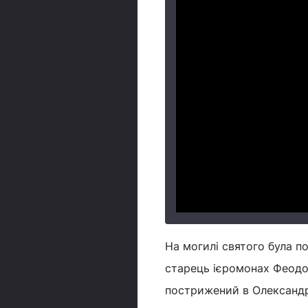
На могилі святого була п
старець ієромонах Феодо
пострижений в Олександро