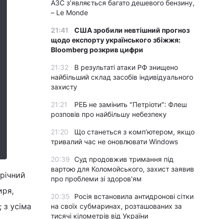
АЗС з’являється багато дешевого бензину,
– Le Monde
21:41
США зробили невтішний прогноз
щодо експорту українського збіжжя:
Bloomberg розкрив цифри
21:32
В результаті атаки РФ знищено
найбільший склад засобів індивідуального
захисту
21:21
РЕБ не замінить "Петріоти": Флеш
розповів про найбільшу небезпеку
21:20
Що станеться з комп’ютером, якщо
тривалий час не оновлювати Windows
20:39
Суд продовжив тримання під
вартою для Коломойського, захист заявив
ирічний
про проблеми зі здоров'ям
иря,
20:35
Росія встановила антидронові сітки
 з усіма
на своїх субмаринах, розташованих за
тисячі кілометрів від України