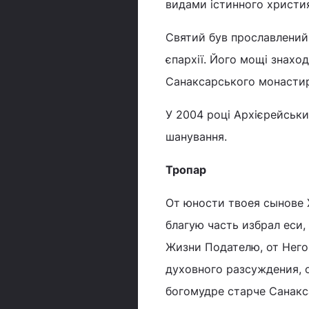
видами істинного христия
Святий був прославлений 
єпархії. Його мощі знахо
Санаксарського монастир
У 2004 році Архієрейськ
шанування.
Тропар
От юности твоея сынове 
благую часть избрал еси,
Жизни Подателю, от Него
духовного разсуждения, 
богомудре старче Санак