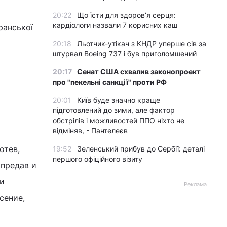
20:22
Що їсти для здоров’я серця:
кардіологи назвали 7 корисних каш
ранської
20:18
Льотчик-утікач з КНДР уперше сів за
штурвал Boeing 737 і був приголомшений
20:17
Сенат США схвалив законопроект
про "пекельні санкції" проти РФ
20:01
Київ буде значно краще
підготовлений до зими, але фактор
обстрілів і можливостей ППО ніхто не
відміняв, - Пантелеєв
отев,
19:52
Зеленський прибув до Сербії: деталі
першого офіційного візиту
 предав и
 и
Реклама
сение,