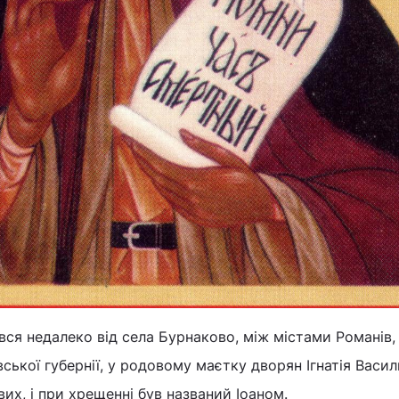
ся недалеко від села Бурнаково, між містами Романів,
вської губернії, у родовому маєтку дворян Ігнатія Васи
их, і при хрещенні був названий Іоаном.