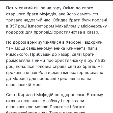
Потім святий пішов на гору Олімп до свого
Тема оформлення
старшого брата Мефодія, але його самотність
тривала недовгий час. Обидва брати були послані
в 857 році імператором Михайлом у місіонерську
подорож для проповіді християнства в хазар.
По дорозі вони зупинялися в Херсоні і відкрили
там мощі священномученика Климента, папи
Римського. Прибувши до хазар, святі брати
розмовляли з ними про християнську віру. У 862
році почалася головна справа святих братів. На
прохання князя Ростислава імператор послав їх
до Моравії для проповіді християнства на
слов'янській мові.
Святі Кирило і Мефодій по одкровенню Божому
склали слов'янську азбуку і переклали
слов'янською мовою Євангеліє і багато
богослужбових книг. Також вони ввели