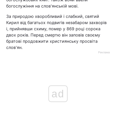
богослужіння на слов'янській мові.
За природою хворобливий і слабкий, святий
Кирил від багатьох подвигів незабаром захворів
і, прийнявши схиму, помер у 869 році сорока
двох років. Перед смертю він заповів своєму
братові продовжити християнську просвіта
слов'ян.
Реклама
ad