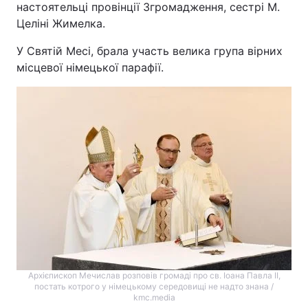
настоятельці провінції Згромадження, сестрі М.
Целіні Жимелка.
У Святій Месі, брала участь велика група вірних
місцевої німецької парафії.
Архієпископ Мечислав розповів громаді про св. Іоана Павла ІІ,
постать котрого у німецькому середовищі не надто знана /
kmc.media