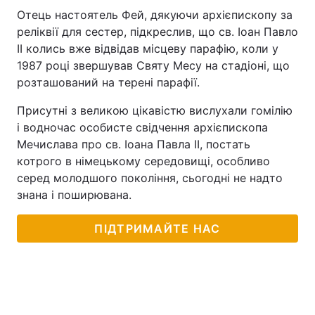
Отець настоятель Фей, дякуючи архієпископу за
реліквії для сестер, підкреслив, що св. Іоан Павло
ІІ колись вже відвідав місцеву парафію, коли у
1987 році звершував Святу Месу на стадіоні, що
розташований на терені парафії.
Присутні з великою цікавістю вислухали гомілію
і водночас особисте свідчення архієпископа
Мечислава про св. Іоана Павла ІІ, постать
котрого в німецькому середовищі, особливо
серед молодшого покоління, сьогодні не надто
знана і поширювана.
ПІДТРИМАЙТЕ НАС