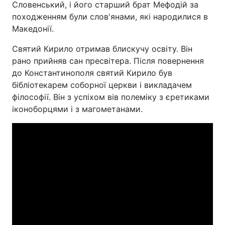
Словенський, і його старший брат Мефодій за
походженням були слов'янами, які народилися в
Македонії.
Головна
Війна
Святий Кирило отримав блискучу освіту. Він
рано прийняв сан пресвітера. Після повернення
Україна
Політика
до Константинополя святий Кирило був
бібліотекарем соборної церкви і викладачем
Економіка
Світ
філософії. Він з успіхом вів полеміку з єретиками
іконоборцями і з магометанами.
Спорт
Наука
Техно і зв'язок
Лайт
Зброя
Інциденти
Здоров'я
Туризм
Цікавинки
Погода
Екологія
Регіони