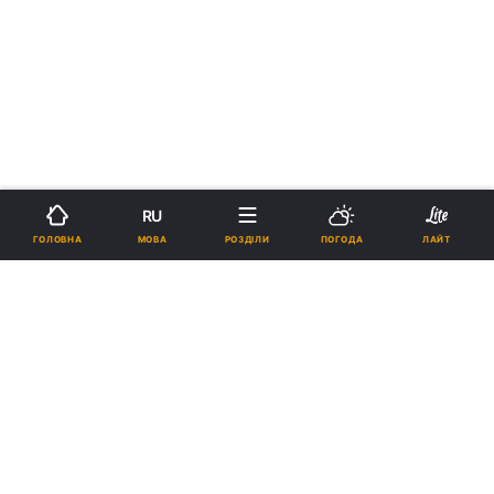
RU
МОВА
ГОЛОВНА
РОЗДІЛИ
ПОГОДА
ЛАЙТ
›
›
Новини
Релігії
Православ`я
Патріарх Кирил розповів
віруючим про те, як навчитися
терпінню, не стискаючи кулаків
22:47, 26.02.18
3 хв.
334