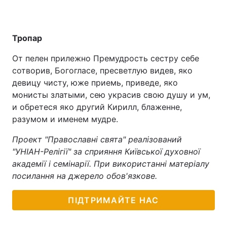
Тропар
От пелен прилежно Премудрость сестру себе
сотворив, Богогласе, пресветлую видев, яко
девицу чисту, юже приемь, приведе, яко
монисты златыми, сею украсив свою душу и ум,
и обретеся яко другий Кирилл, блаженне,
разумом и именем мудре.
Проект "Православні свята" реалізований
"УНІАН-Релігії" за сприяння Київської духовної
академії і семінарії. При використанні матеріалу
посилання на джерело обов'язкове.
ПІДТРИМАЙТЕ НАС