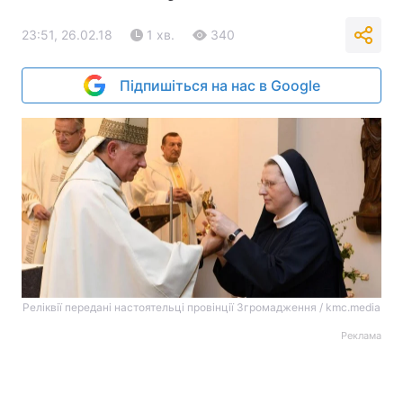
23:51, 26.02.18
1 хв.
340
Підпишіться на нас в Google
Реліквії передані настоятельці провінції Згромадження / kmc.media
Реклама