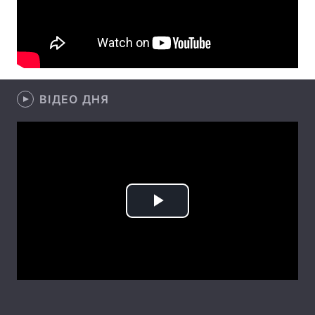
Лонгріди
Відео з Youtube
Статті
Інтерв'ю
Думки
ВІДЕО ДНЯ
Архів
Вакансії
Контакти
Послуги
Play
Video