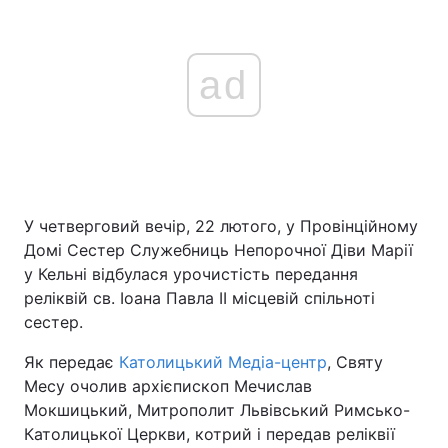
ad
У четверговий вечір, 22 лютого, у Провінційному
Домі Сестер Служебниць Непорочної Діви Марії
у Кельні відбулася урочистість передання
реліквій св. Іоана Павла ІІ місцевій спільноті
сестер.
Як передає
Католицький Медіа-центр
, Святу
Месу очолив архієпископ Мечислав
Мокшицький, Митрополит Львівський Римсько-
Католицької Церкви, котрий і передав реліквії