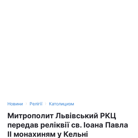
›
›
Новини
Релігії
Католицизм
Митрополит Львівський РКЦ
передав реліквії св. Іоана Павла
ІІ монахиням у Кельні