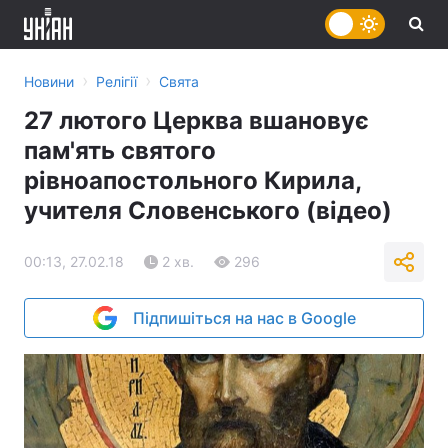
›
›
Новини
Релігії
Свята
27 лютого Церква вшановує
пам'ять святого
рівноапостольного Кирила,
учителя Словенського (відео)
00:13, 27.02.18
2 хв.
296
Підпишіться на нас в Google