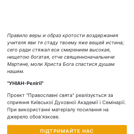
Правило веры и образ кротости воздержания
учителя яви тя стаду твоему яже вещей истина;
сего ради стяжал еси смирением высокая,
нищетою богатая, отче священноначальниче
Мартине, моли Христа Бога спастися душам
нашим.
"УНІАН-Релігії"
Проект "Православні свята" реалізується за
сприяння Київської Духовної Академії і Семінарії.
При використанні матеріалу посилання на
джерело обов'язкове.
ПІДТРИМАЙТЕ НАС