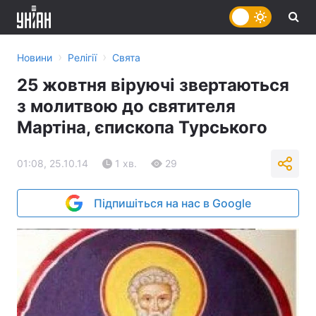
›
›
Новини
Релігії
Свята
25 жовтня віруючі звертаються
з молитвою до святителя
Мартіна, єпископа Турського
01:08, 25.10.14
1 хв.
29
Підпишіться на нас в Google