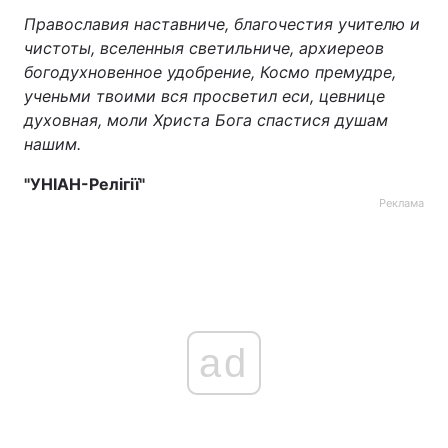
Православия наставниче, благочестия учителю и
чистоты, вселенныя светильниче, архиереов
богодухновенное удобрение, Космо премудре,
ученьми твоими вся просветил еси, цевнице
духовная, моли Христа Бога спастися душам
нашим.
"УНІАН-Релігії"
Реклама
ad