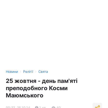
›
›
Новини
Релігії
Свята
25 жовтня - день пам'яті
преподобного Косми
Маюмського
00:22, 25.10.14
1 хв.
40