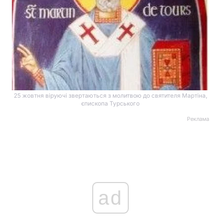
25 жовтня віруючі звертаються з молитвою до святителя Мартіна,
єпископа Турського
Реклама
ad