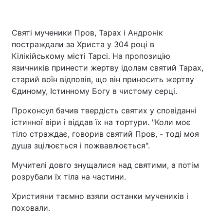
Святі мученики Пров, Тарах і Андронік
постраждали за Христа у 304 році в
Кілікійському місті Тарсі. На пропозицію
язичників принести жертву ідолам святий Тарах,
старий воїн відповів, що він приносить жертву
Єдиному, Істинному Богу в чистому серці.
Проконсул бачив твердість святих у сповіданні
істинної віри і віддав їх на тортури. "Коли моє
тіло страждає, говорив святий Пров, - тоді моя
душа зцілюється і пожвавлюється".
Мучителі довго знущалися над святими, а потім
розрубали їх тіла на частини.
Християни таємно взяли останки мучеників і
поховали.