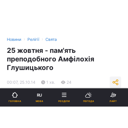
›
›
Новини
Релігії
Свята
25 жовтня - пам'ять
преподобного Амфілохія
Глушицького
00:07, 25.10.14
1 хв.
24
RU
Підпишіться на нас в Google
МОВА
ГОЛОВНА
РОЗДІЛИ
ПОГОДА
ЛАЙТ