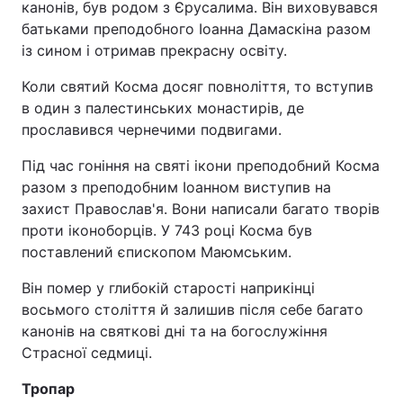
канонів, був родом з Єрусалима. Він виховувався
батьками преподобного Іоанна Дамаскіна разом
із сином і отримав прекрасну освіту.
Коли святий Косма досяг повноліття, то вступив
в один з палестинських монастирів, де
прославився чернечими подвигами.
Під час гоніння на святі ікони преподобний Косма
разом з преподобним Іоанном виступив на
захист Православ'я. Вони написали багато творів
проти іконоборців. У 743 році Косма був
поставлений єпископом Маюмським.
Він помер у глибокій старості наприкінці
восьмого століття й залишив після себе багато
канонів на святкові дні та на богослужіння
Страсної седмиці.
Тропар