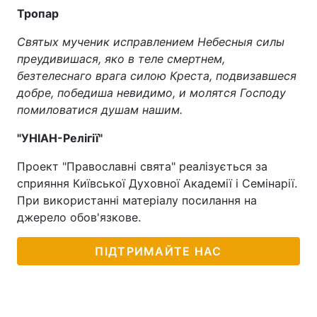
Тропар
Святых мученик исправлением Небесныя силы
преудивишася, яко в теле смертнем,
безтелеснаго врага силою Креста, подвизавшеся
добре, победиша невидимо, и молятся Господу
помиловатися душам нашим.
"УНІАН-Релігії"
Проект "Православні свята" реалізується за
сприяння Київської Духовної Академії і Семінарії.
При використанні матеріалу посилання на
джерело обов'язкове.
ПІДТРИМАЙТЕ НАС