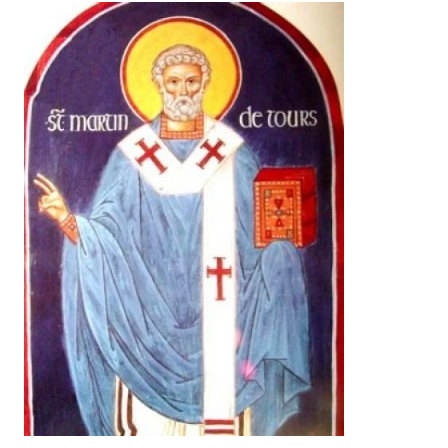
Лонгріди
Відео з Youtube
Статті
Інтерв'ю
Думки
Архів
Вакансії
Контакти
Послуги