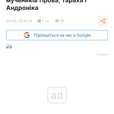
мучеників Прова, Тараха і
Андроніка
00:45, 25.10.14
1 хв.
26
Підпишіться на нас в Google
Реклама
ad