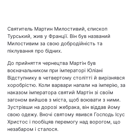
Головна
Війна
Святитель Мартин Милостивий, єпископ
Турський, жив у Франції. Він був названий
Україна
Політика
Милостивим за свою добродійність та
піклування про бідних.
Економіка
Світ
До прийняття чернецтва Мартін був
Спорт
Наука
воєначальником при імператорі Юліані
Відступнику в четвертому столітті й вирізнявся
Техно і зв'язок
Лайт
хоробрістю. Коли варвари напали на імперію, за
наказом імператора святий Мартін зі своїм
Зброя
Інциденти
загоном вийшов з міста, щоб воювати з ними.
Зустрівши на дорозі жебрака, він віддав йому
Здоров'я
Туризм
свою одежу. Вночі святому явився Господь Ісус
Цікавинки
Погода
Христос і пообіцяв перемогу над ворогом, що
незабаром і сталося.
Екологія
Регіони