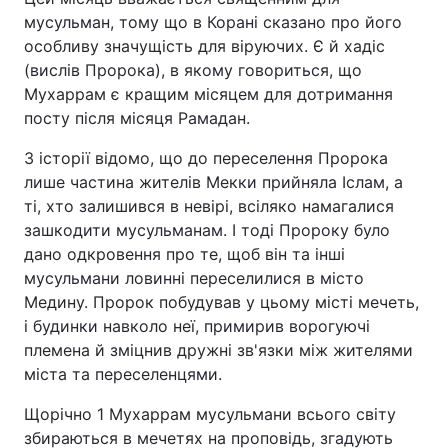
мусульман, тому що в Корані сказано про його
особливу ​​значущість для віруючих. Є й хадіс
(вислів Пророка), в якому говориться, що
Мухаррам є кращим місяцем для дотримання
посту після місяця Рамадан.
З історії відомо, що до переселення Пророка
лише частина жителів Мекки прийняла Іслам, а
ті, хто залишився в невірі, всіляко намагалися
зашкодити мусульманам. І тоді Пророку було
дано одкровення про те, щоб він та інші
мусульмани ловинні переселилися в місто
Медину. Пророк побудував у цьому місті мечеть,
і будинки навколо неї, примирив ворогуючі
племена й зміцнив дружні зв'язки між жителями
міста та переселенцями.
Щорічно 1 Мухаррам мусульмани всього світу
збираються в мечетях на проповідь, згадують