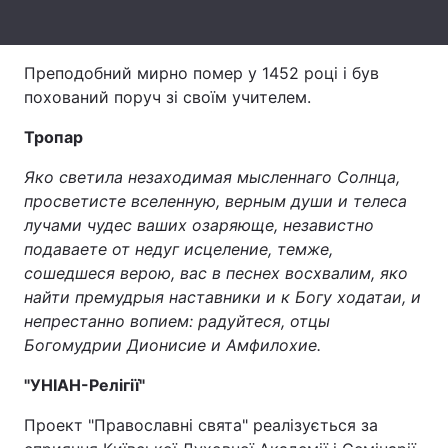
Лонгріди
Преподобний мирно помер у 1452 році і був
Відео з Youtube
Статті
похований поруч зі своїм учителем.
Тропар
Інтерв'ю
Думки
Яко светила незаходимая мысленнаго Солнца,
Архів
Вакансії
просветисте вселенную, верным души и телеса
лучами чудес ваших озаряюще, независтно
Контакти
подаваете от недуг исцеление, темже,
Послуги
сошедшеся верою, вас в песнех восхвалим, яко
найти премудрыя наставники и к Богу ходатаи, и
непрестанно вопием: радуйтеся, отцы
Богомудрии Дионисие и Амфилохие.
"УНІАН-Релігії"
Проект "Православні свята" реалізується за