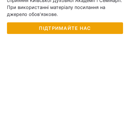
сприяння Київської Духовної Академії і Семінарії.
При використанні матеріалу посилання на
Тема оформлення
джерело обов'язкове.
ПІДТРИМАЙТЕ НАС