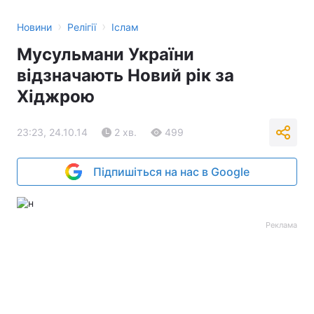
›
›
Новини
Релігії
Іслам
Мусульмани України
відзначають Новий рік за
Хіджрою
23:23, 24.10.14
2 хв.
499
Підпишіться на нас в Google
Реклама