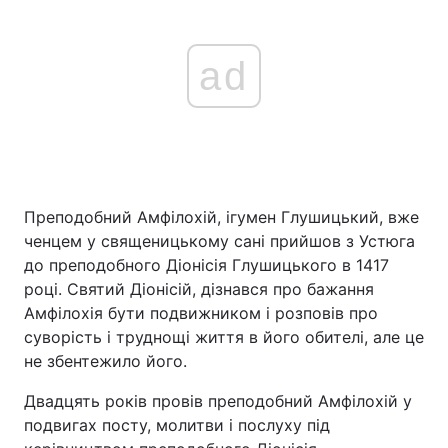
ad
Преподобний Амфілохій, ігумен Глушицький, вже
ченцем у священицькому сані прийшов з Устюга
до преподобного Діонісія Глушицького в 1417
році. Святий Діонісій, дізнався про бажання
Амфілохія бути подвижником і розповів про
суворість і труднощі життя в його обителі, але це
не збентежило його.
Двадцять років провів преподобний Амфілохій у
подвигах посту, молитви і послуху під