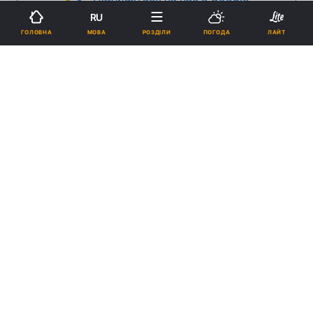
RU
МОВА
ГОЛОВНА
РОЗДІЛИ
ПОГОДА
ЛАЙТ
Реклама
ad
23 жовтня українська молодь Рима провела
патріотичний флешмоб “Голуб миру: молодь за
європейське майбутнє”.