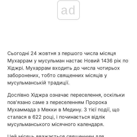
ad
Сьогодні 24 жовтня з першого числа місяця
Мухаррам у мусульман настає Новий 1436 рік по
Хіджрі. Мухаррам входить до числа чотирьох
заборонених, тобто священних місяців у
мусульманській традиції.
Дослівно Хіджра означає переселення, оскільки
пов'язано саме з переселенням Пророка
Мухаммада з Мекки в Медину. З тієї події, що
сталася в 622 році, і починається відлік
мусульманського місячного календаря.
Цей місяць вважається священним для