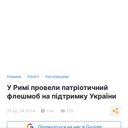
›
›
Новини
Релігії
Католицизм
У Римі провели патріотичний
флешмоб на підтримку України
21:32, 24.10.14
1 хв.
135
Підпишіться на нас в Google