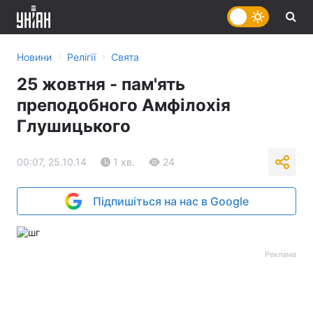
›
›
Новини
Релігії
Свята
25 жовтня - пам'ять
преподобного Амфілохія
Глушицького
00:07, 25.10.14
1 хв.
24
Підпишіться на нас в Google
Реклама