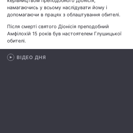
керівництвом преподобного Діонісія,
намагаючись у всьому наслідувати йому і
допомагаючи в працях з облаштування обителі.
Головна
Війна
Після смерті святого Діонісія преподобний
Амфілохій 15 років був настоятелем Глушицької
Україна
Політика
обителі.
Економіка
Світ
ВІДЕО ДНЯ
Спорт
Наука
Техно і зв'язок
Лайт
Зброя
Інциденти
Здоров'я
Туризм
Цікавинки
Погода
Екологія
Регіони