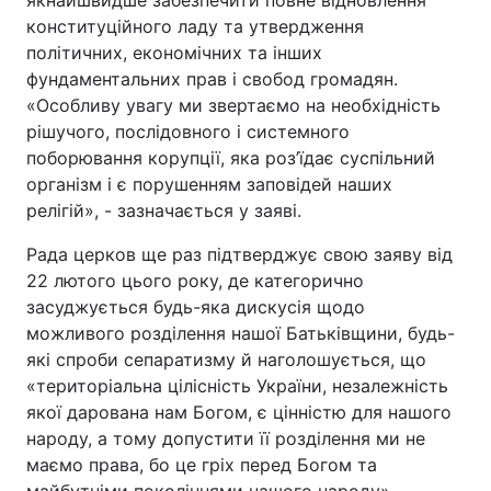
якнайшвидше забезпечити повне відновлення
конституційного ладу та утвердження
політичних, економічних та інших
Київ
Львів
фундаментальних прав і свобод громадян.
Дніпро
Харків
«Особливу увагу ми звертаємо на необхідність
рішучого, послідовного і системного
Одеса
поборювання корупції, яка роз’їдає суспільний
організм і є порушенням заповідей наших
релігій», - зазначається у заяві.
Спорт
Наука
Рада церков ще раз підтверджує свою заяву від
22 лютого цього року, де категорично
Техно і зв'язок
Лайт
засуджується будь-яка дискусія щодо
можливого розділення нашої Батьківщини, будь-
Зброя
Інциденти
які спроби сепаратизму й наголошується, що
«територіальна цілісність України, незалежність
Здоров'я
Туризм
якої дарована нам Богом, є цінністю для нашого
народу, а тому допустити її розділення ми не
Цікавинки
Погода
маємо права, бо це гріх перед Богом та