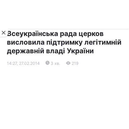
›
›
Новини
Релігії
Діалог
Всеукраїнська рада церков
висловила підтримку легітимній
державній владі України
14:27, 27.02.2014
3 хв.
219