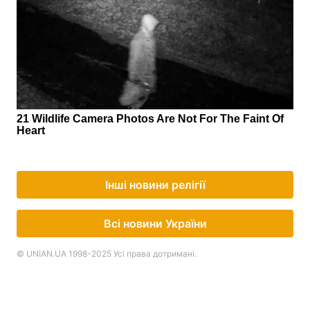
Інші новини релігії
Всі новини України
© UNIAN.UA 1998-2025 Усі права дотримані.