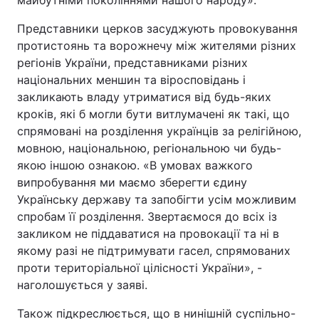
майбутніми поколіннями нашого народу».
Відео з Youtube
Статті
Представники церков засуджують провокування
протистоянь та ворожнечу між жителями різних
Інтерв'ю
Думки
регіонів України, представниками різних
національних меншин та віросповідань і
Архів
Вакансії
закликають владу утриматися від будь-яких
кроків, які б могли бути витлумачені як такі, що
Контакти
спрямовані на розділення українців за релігійною,
мовною, національною, регіональною чи будь-
якою іншою ознакою. «В умовах важкого
ПОСЛУГИ
випробування ми маємо зберегти єдину
Українську державу та запобігти усім можливим
спробам її розділення. Звертаємося до всіх із
Реклама на сайті
Фотобанк
закликом не піддаватися на провокації та ні в
якому разі не підтримувати гасел, спрямованих
Моніторинг
Пресцентр
проти територіальної цілісності України», -
наголошується у заяві.
Також підкреслюється, що в нинішній суспільно-