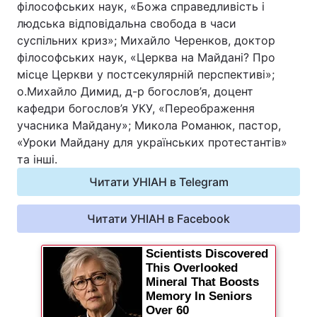
філософських наук, «Божа справедливість і
людська відповідальна свобода в часи
Київ
Львів
суспільних криз»; Михайло Черенков, доктор
філософських наук, «Церква на Майдані? Про
Дніпро
Харків
місце Церкви у постсекулярній перспективі»;
о.Михайло Димид, д-р богослов’я, доцент
Одеса
кафедри богослов’я УКУ, «Переображення
учасника Майдану»; Микола Романюк, пастор,
«Уроки Майдану для українських протестантів»
Спорт
Наука
та інші.
Читати УНІАН в Telegram
Техно і зв'язок
Лайт
Читати УНІАН в Facebook
Зброя
Інциденти
Здоров'я
Туризм
Цікавинки
Погода