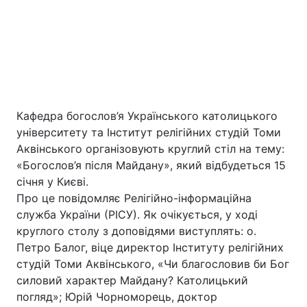
Кафедра богослов’я Українського католицького
університету та Інститут релігійних студій Томи
Головна
Війна
Аквінського організовують круглий стіл на тему:
«Богослов’я після Майдану», який відбудеться 15
Україна
Політика
січня у Києві.
Про це повідомляє Релігійно-інформаційна
Економіка
Світ
служба України (РІСУ). Як очікується, у ході
круглого столу з доповідями виступлять: о.
Петро Балог, віце директор Інституту релігійних
Екологія
студій Томи Аквінського, «Чи благословив би Бог
силовий характер Майдану? Католицький
погляд»; Юрій Чорноморець, доктор
РЕГІОНИ