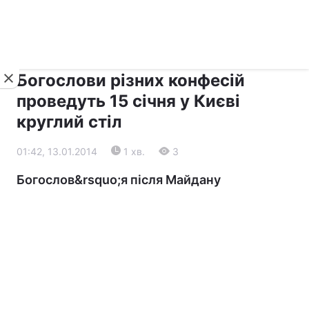
›
›
Новини
Релігії
Діалог
Богослови різних конфесій
проведуть 15 січня у Києві
круглий стіл
01:42, 13.01.2014
1 хв.
3
Богослов&rsquo;я після Майдану