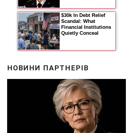
Відео з Youtube
Статті
Інтерв'ю
Думки
Архів
Вакансії
Контакти
ПОСЛУГИ
Реклама на сайті
Фотобанк
Моніторинг
Пресцентр