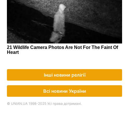
Інші новини релігії
Всі новини України
© UNIAN.UA 1998-2025 Усі права дотримані.