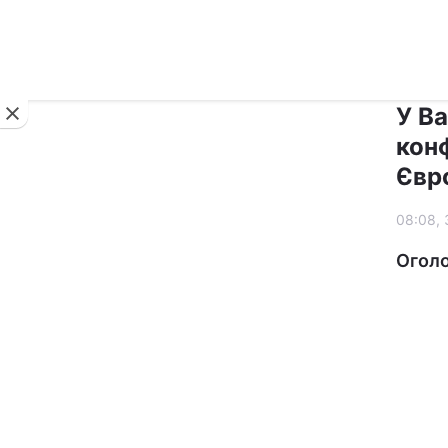
Новини
У В
кон
Євр
08:08, 
Оголо