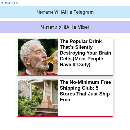
архия.ru
Статті
Читати УНІАН в Telegram
Думки
Читати УНІАН в Viber
Вакансії
Фотобанк
Пресцентр