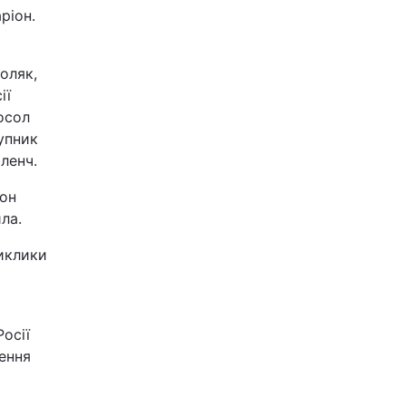
ріон.
оляк,
ії
осол
тупник
ленч.
іон
ла.
иклики
осії
лення