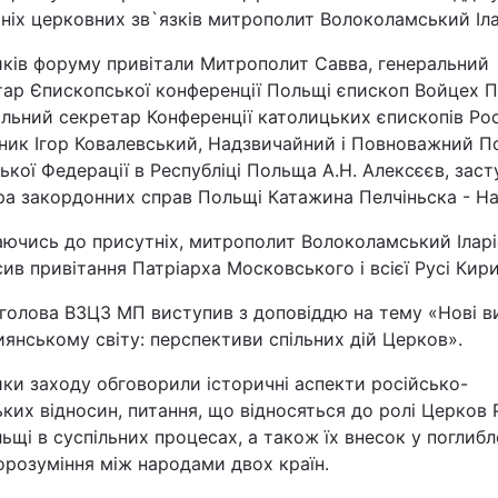
ніх церковних зв`язків митрополит Волоколамський Іла
Львів
иків форуму привітали Митрополит Савва, генеральний
тар Єпископської конференції Польщі єпископ Войцех П
Харків
льний секретар Конференції католицьких єпископів Рос
ник Ігор Ковалевський, Надзвичайний і Повноважний П
ької Федерації в Республіці Польща А.Н. Алексєєв, зас
ра закордонних справ Польщі Катажина Пелчіньска - На
Наука
аючись до присутніх, митрополит Волоколамський Ілар
ив привітання Патріарха Московського і всієї Русі Кири
Лайт
 голова ВЗЦЗ МП виступив з доповіддю на тему «Нові в
янському світу: перспективи спільних дій Церков».
Інциденти
ки заходу обговорили історичні аспекти російсько-
Туризм
ких відносин, питання, що відносяться до ролі Церков Р
ьщі в суспільних процесах, а також їх внесок у поглиб
орозуміння між народами двох країн.
Погода