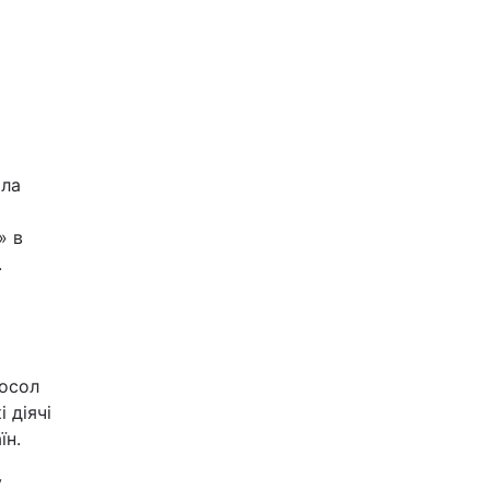
яла
» в
.
осол
 діячі
їн.
у