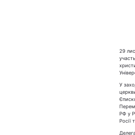
29 лис
участь
Головна
христи
Універ
Україна
У захо
церкви
Економіка
Єписк
Перем
Екологія
РФ у Р
Росії 
РЕГІОНИ
Делега