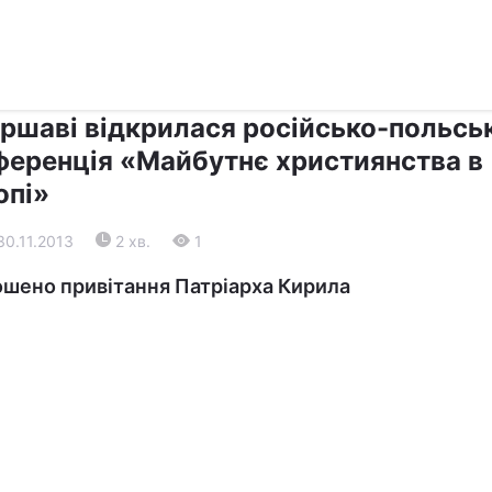
›
›
Релігії
Діалог
аршаві відкрилася російсько-польсь
ференція «Майбутнє християнства в
опі»
30.11.2013
2 хв.
1
шено привітання Патріарха Кирила