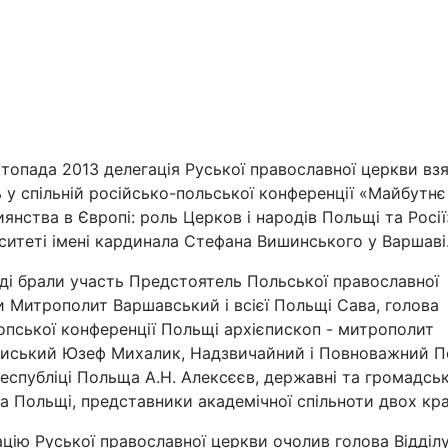
топада 2013 делегація Руської православної церкви вз
 у спільній російсько-польської конференції «Майбутнє
Війна
янства в Європі: роль Церков і народів Польщі та Росії
ситеті імені кардинала Стефана Вишинського у Варшаві
Політика
ді брали участь Предстоятель Польської православної
 Митрополит Варшавський і всієї Польщі Сава, голова
Світ
опської конференції Польщі архієпископ - митрополит
иський Юзеф Михалик, Надзвичайний і Повноважний П
еспубліці Польща А.Н. Алексєєв, державні та громадські
та Польщі, представники академічної спільноти двох кра
цію Руської православної церкви очолив голова Відділ