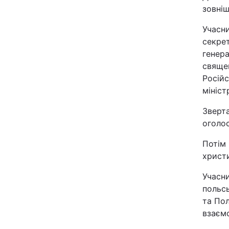
зовніш
Київ
Учасн
секре
Дніпро
генера
свяще
Одеса
Російс
мініст
Спорт
Зверт
оголос
Техно і зв'язок
Потім
христи
Зброя
Учасни
Здоров'я
польсь
та Пол
взаєм
Цікавинки