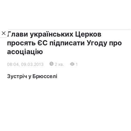
›
›
Новини
Релігії
Діалог
Глави українських Церков
просять ЄС підписати Угоду про
асоціацію
08:04, 09.03.2013
2 хв.
1
Зустріч у Брюсселі