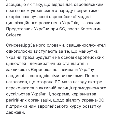
асоціацію як таку, що відповідає європейським
прагненням українського народу і сприятиме
Київ
Львів
вкоріненню сучасної європейської моделі
цивілізаційного розвитку в Україні», - зазначив
Дніпро
Харків
Представник України при ЄС, посол Костянтин
Єлісєєв.
Одеса
Єлисеев.jpgЗа його словами, священнослужителі
одноголосно виступають за те, що майбутнє
Спорт
Наука
України треба будувати на основі європейських
цінностей і демократичних стандартів, і
Техно і зв'язок
Лайт
закликають Євросоюз не залишати Україну
наодинці із сьогоднішніми викликами. Посол
Зброя
Інциденти
наголосив, що сторона ЄС мала нагоду вкотре
переконатися в активній позиції громадянського
Здоров'я
Туризм
суспільства України, і, зокрема, керівництва
релігійних організацій, щодо діалогу Україна-ЄС і
підтримки ним європейського курсу розвитку
Цікавинки
Погода
держави.