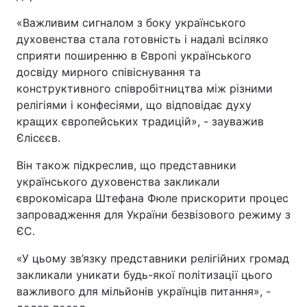
Відео з Youtube
Статті
«Важливим сигналом з боку українського
духовенства стала готовність і надалі всіляко
Інтерв'ю
Думки
сприяти поширенню в Європі українського
досвіду мирного співіснування та
Архів
Вакансії
конструктивного співробітництва між різними
релігіями і конфесіями, що відповідає духу
кращих європейських традицій», - зауважив
Контакти
Єлісєєв.
Він також підкреслив, що представники
ПОСЛУГИ
українського духовенства закликали
єврокомісара Штефана Фюле прискорити процес
запровадження для України безвізового режиму з
Реклама на сайті
Фотобанк
ЄС.
Моніторинг
Пресцентр
«У цьому зв’язку представники релігійних громад
закликали уникати будь-якої політизації цього
важливого для мільйонів українців питання», -