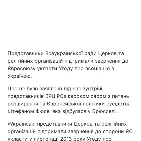
Представники Всеукраїнської ради Церков та
релігійних організацій підтримали звернення до
Головна
Війна
Євросоюзу укласти Угоду про асоціацію з
Україною.
Україна
Політика
Про це було заявлено під час зустрічі
представників ВРЦіРОз єврокомісаром з питань
Економіка
Світ
розширення та Європейської політики сусідства
Штефаном Фюле, яка відбулася у Брюсселі.
Екологія
«Українські представники Церков та релігійних
організацій підтримали звернення до сторони ЄС
РЕГІОНИ
укласти у листопаді 2013 року Угоду про