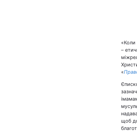
«Коли 
– етич
міжре
Головна
Христ
«
Прав
Україна
Єписко
зазна
Економіка
імама
мусуль
Екологія
надава
щоб д
благот
РЕГІОНИ