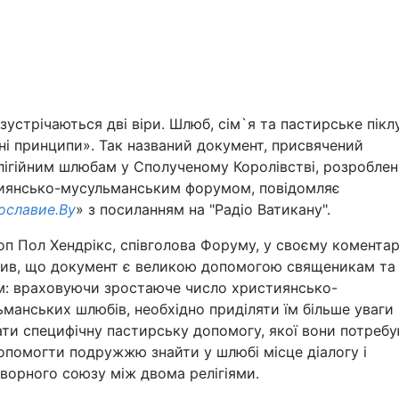
зустрічаються дві віри. Шлюб, сім`я та пастирське пікл
ні принципи». Так названий документ, присвячений
лігійним шлюбам у Сполученому Королівстві, розробле
Війна
иянсько-мусульманським форумом, повідомляє
ославие.By
» з посиланням на "Радіо Ватикану".
Політика
п Пол Хендрікс, співголова Форуму, у своєму коментар
чив, що документ є великою допомогою священикам та
Світ
м: враховуючи зростаюче число християнсько-
манських шлюбів, необхідно приділяти їм більше уваги 
ти специфічну пастирську допомогу, якої вони потребу
опомогти подружжю знайти у шлюбі місце діалогу і
ворного союзу між двома релігіями.