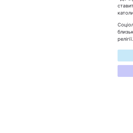
ставит
Відео з Youtube
католи
Інтерв'ю
Соціол
близьк
Архів
релігії.
Контакти
ПОСЛУГИ
Реклама на сайті
Моніторинг