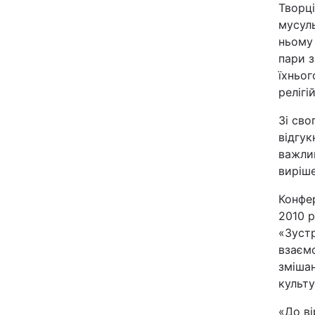
Творці
мусул
Київ
ньому 
пари 
Дніпро
їхньо
релігі
Одеса
Зі сво
відгук
Спорт
важлив
виріше
Техно і зв'язок
Конфер
2010 р
Зброя
«Зустр
взаємо
Здоров'я
змішан
культу
Цікавинки
«До ві