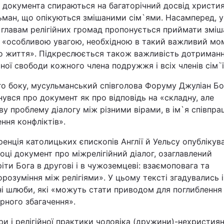
 документа спираються на багаторічний досвід христия
ьман, що опікуються змішаними сім`ями. Насамперед, у
Львів
главам релігійних громад пропонується приймати зміш
з «особливою увагою, необхідною в такий важливий мо
Харків
го життя». Підкреслюється також важливість дотриман
йної свободи кожного члена подружжя і всіх членів сім`ї
го боку, мусульманський співголова Форуму Джуліан Б
нувся про документ як про відповідь на «складну, але
Наука
у проблему діалогу між різними вірами, в ім`я співпрац
ння конфліктів».
Лайт
енція католицьких єпископів Англії й Уельсу опублікув
оці документ про міжрелігійний діалог, озаглавлений
Інциденти
іти Бога в другові і в чужоземцеві: взаємоповага та
розуміння між релігіями». У цьому тексті згадувались і
Туризм
і шлюби, які «можуть стати приводом для поглиблення 
рного збагачення».
Погода
ри і релігійної практики чоловіка (дружини)-нехристиян