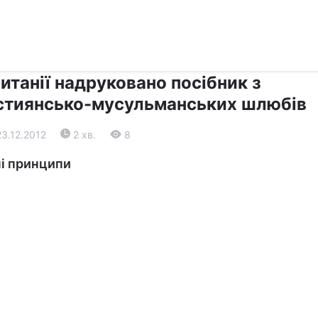
›
›
Релігії
Діалог
итанії надруковано посібник з
стиянсько-мусульманських шлюбів
23.12.2012
2 хв.
8
і принципи