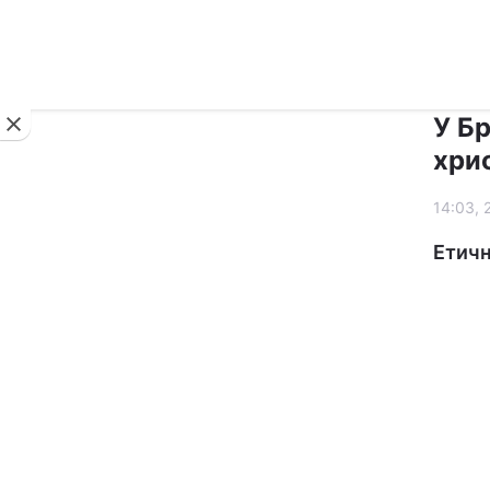
Новини
У Бр
хри
14:03, 
Етичн