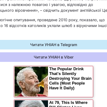
ися з належною повагою і увагою, відповідно до
Статті
цького віровчення», – свідчить документ англійської Ц
Думки
огічне опитування, проведене 2010 року, показало, що
о 16 відсотків католиків уклали шлюб з віруючими іншо
Вакансії
Читати УНІАН в Telegram
Читати УНІАН в Viber
Фотобанк
Пресцентр