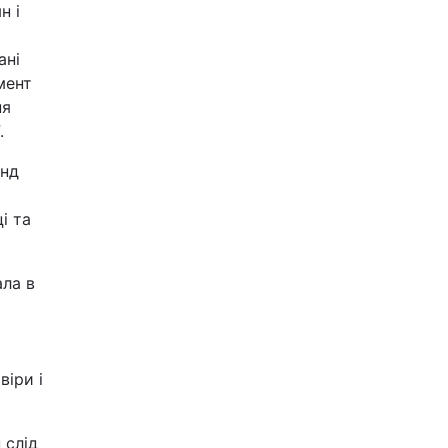
н і
ані
мент
ня
.
онд
і та
ала в
віри і
 слід