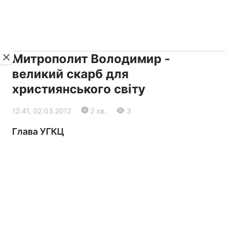
›
›
Новини
Релігії
Діалог
Митрополит Володимир -
великий скарб для
християнського світу
12:41, 02.03.2012
2 хв.
3
Глава УГКЦ