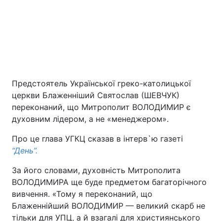
Предстоятель Української греко-католицької
церкви Блаженніший Святослав (ШЕВЧУК)
Головна
Війна
переконаний, що Митрополит ВОЛОДИМИР є
духовним лідером, а не «менеджером».
Україна
Політика
Про це глава УГКЦ сказав в інтерв`ю газеті
“День”.
Економіка
Світ
За його словами, духовність Митрополита
Екологія
ВОЛОДИМИРА ще буде предметом багаторічного
вивчення. «Тому я переконаний, що
Блаженнійший ВОЛОДИМИР — великий скарб не
РЕГІОНИ
тільки для УПЦ, а й взагалі для християнського