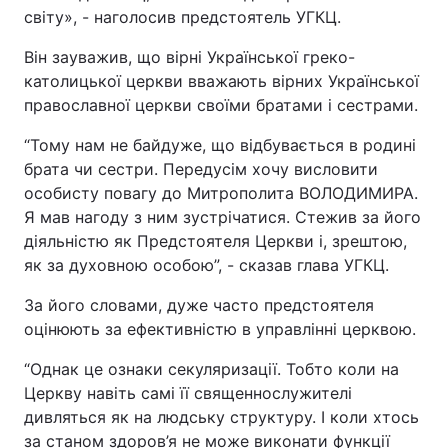
світу», - наголосив предстоятель УГКЦ.
Київ
Львів
Він зауважив, що вірні Української греко-
католицької церкви вважають вірних Української
Дніпро
Харків
православної церкви своїми братами і сестрами.
Одеса
“Тому нам не байдуже, що відбувається в родині
брата чи сестри. Передусім хочу висловити
особисту повагу до Митрополита ВОЛОДИМИРА.
Спорт
Наука
Я мав нагоду з ним зустрічатися. Стежив за його
діяльністю як Предстоятеля Церкви і, зрештою,
Техно і зв'язок
Лайт
як за духовною особою”, - сказав глава УГКЦ.
За його словами, дуже часто предстоятеля
Зброя
Інциденти
оцінюють за ефективністю в управлінні церквою.
Здоров'я
Туризм
“Однак це ознаки секуляризації. Тобто коли на
Церкву навіть самі її священнослужителі
дивляться як на людську структуру. І коли хтось
Цікавинки
Погода
за станом здоров’я не може виконати функції