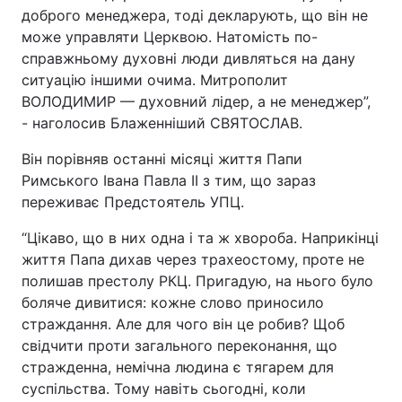
доброго менеджера, тоді декларують, що він не
Відео з Youtube
Статті
може управляти Церквою. Натомість по-
справжньому духовні люди дивляться на дану
Інтерв'ю
Думки
ситуацію іншими очима. Митрополит
ВОЛОДИМИР — духовний лідер, а не менеджер”,
Архів
Вакансії
- наголосив Блаженніший СВЯТОСЛАВ.
Він порівняв останні місяці життя Папи
Контакти
Римського Івана Павла ІІ з тим, що зараз
переживає Предстоятель УПЦ.
ПОСЛУГИ
“Цікаво, що в них одна і та ж хвороба. Наприкінці
життя Папа дихав через трахеостому, проте не
полишав престолу РКЦ. Пригадую, на нього було
Реклама на сайті
Фотобанк
боляче дивитися: кожне слово приносило
Моніторинг
Пресцентр
страждання. Але для чого він це робив? Щоб
свідчити проти загального переконання, що
стражденна, немічна людина є тягарем для
суспільства. Тому навіть сьогодні, коли