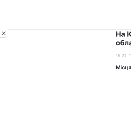
Новини
На 
обл
16:24, 
Місця