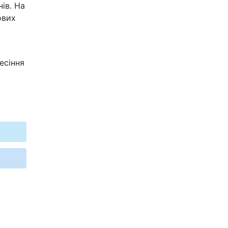
ів. На
ових
есіння