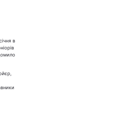
січня в
ніорів
ідомило
ойєр,
авники
я