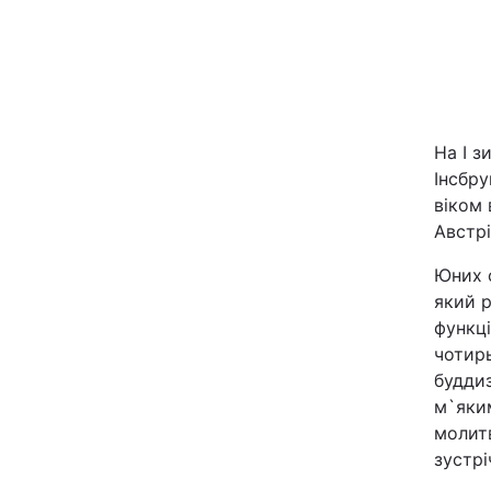
На I з
Інсбру
віком 
Головна
Австрі
Юних 
Україна
який р
функц
Економіка
чотирь
буддиз
Екологія
м`яким
молитв
зустрі
РЕГІОНИ