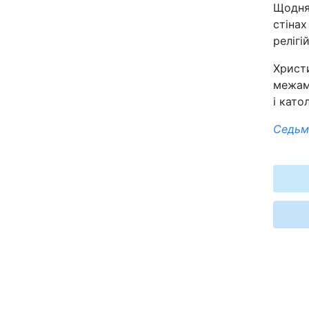
Щодня 
стінах
Київ
релігі
Дніпро
Христ
межами
Одеса
і като
Седьм
Спорт
Техно і зв'язок
Зброя
Здоров'я
Цікавинки