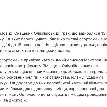
имових Юнацьких Олімпійських іграх, що відкрилися 13 
ку, і в яких беруть участь близько тисячі спортсменів-ю
від 14 до 18 років, «релігія відіграє важливу роль», пов
Війна
йське агентство католицьких новин.
спортсменів привітав католицький єпископ Манфред Ш
Політика
озповів австрійським ЗМІ, що в Олімпійському селі
іонують спеціальні приміщення, «де збираються предст
Світ
ох основних релігій - християнства, ісламу, іудаїзму і
му». На додаток до них передбачені «затишні кімнати з
и меблями для відпочинку - місця, зарезервовані для
и і тиші". Одночасно вони служать і місцем проведенн
чі та дискусій.