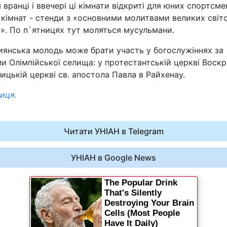
вранці і ввечері ці кімнати відкриті для юних спортсмен
 кімнат - стенди з «основними молитвами великих світ
Львів
й». По п`ятницях тут моляться мусульмани.
Харків
иянська молодь може брати участь у богослужіннях за
 Олімпійської селища: у протестантській церкві Воскр
лицькій церкві св. апостола Павла в Райхенау.
иця.
Наука
Читати УНІАН в Telegram
Лайт
УНІАН в Google News
Інциденти
Туризм
Погода