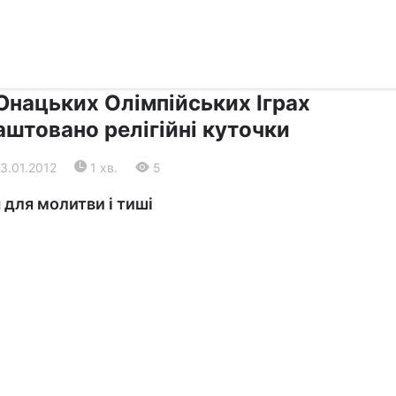
›
›
Релігії
Діалог
Юнацьких Олімпійських Іграх
аштовано релігійні куточки
13.01.2012
1 хв.
5
 для молитви і тиші