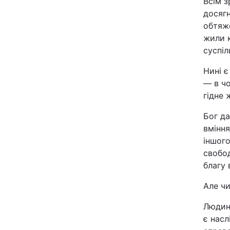
Всім з
досягн
Київ
обтяж
жили к
Дніпро
суспіл
Одеса
Нині є
— в ч
гідне 
Спорт
Бог да
вміння
Техно і зв'язок
іншог
свобод
Зброя
благу 
Але ч
Здоров'я
Людина
Цікавинки
є насл