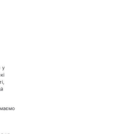
 у
кі
і,
 й
 маємо