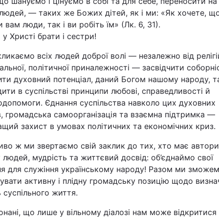
 що шануємо і цінуємо в собі та для себе, переносити на 
людей, — таких же Божих дітей, як і ми: «Як хочете, щ
 вам люди, так і ви робіть їм» (Лк. 6, 31).
 у Христі брати і сестри!
ликаємо всіх людей доброї волі — незалежно від релігі
альної, політичної приналежності — засвідчити соборні
ити духовний потенціал, даний Богом нашому народу, т
ити в суспільстві принципи любові, справедливості й
одопомоги. Єднання суспільства навколо цих духовних
в, громадська самоорганізація та взаємна підтримка —
щий захист в умовах політичних та економічних криз.
во ж ми звертаємо свій заклик до тих, хто має автори
 людей, мудрість та життєвий досвід: об’єднаймо свої
ля для служіння українському народу! Разом ми зможе
увати активну і плідну громадську позицію щодо визна
 суспільного життя.
нані, що лише у вільному діалозі нам може відкритися