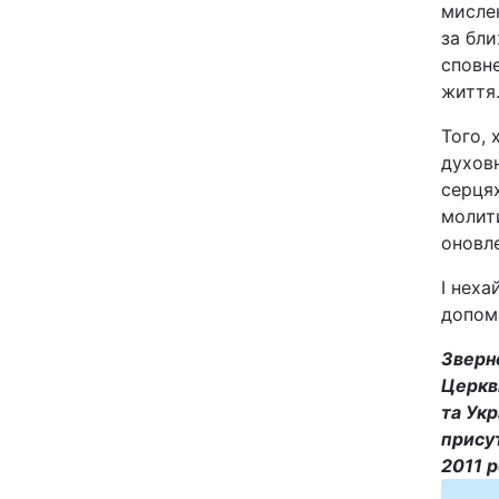
мислен
за бли
сповне
життя
Того, 
духовн
серця
молит
оновл
І неха
допома
Зверн
Церкви
та Ук
присут
2011 