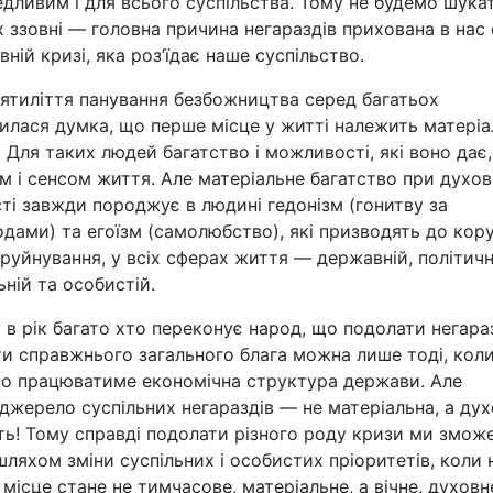
дливим і для всього суспільства. Тому не будемо шука
Статті
 ззовні — головна причина негараздів прихована в нас
вній кризі, яка роз’їдає наше суспільство.
Думки
сятиліття панування безбожництва серед багатьох
нилася думка, що перше місце у житті належить матері
Вакансії
 Для таких людей багатство і можливості, які воно дає,
м і сенсом життя. Але матеріальне багатство при духов
ті завжди породжує в людині гедонізм (гонитву за
дами) та егоїзм (самолюбство), які призводять до кору
руйнування, у всіх сферах життя — державній, політичн
ьній та особистій.
 в рік багато хто переконує народ, що подолати негара
Фотобанк
и справжнього загального блага можна лише тоді, кол
но працюватиме економічна структура держави. Але
Пресцентр
жерело суспільних негараздів — не матеріальна, а ду
ть! Тому справді подолати різного роду кризи ми змож
ляхом зміни суспільних і особистих пріоритетів, коли 
місце стане не тимчасове, матеріальне, а вічне, духов