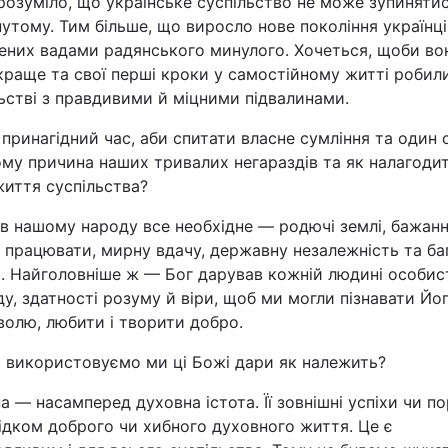
розуміло, що українське суспільство не може зупиняти
утому. Тим більше, що виросло нове покоління українці
Львів
ених вадами радянського минулого. Хочеться, щоби во
раще та свої перші кроки у самостійному житті робил
Харків
ьстві з правдивими й міцними підвалинами.
 принагідний час, аби спитати власне сумління та один 
ому причина наших тривалих негараздів та як налагоди
життя суспільства?
Наука
в нашому народу все необхідне — родючі землі, бажанн
 працювати, мирну вдачу, державну незалежність та ба
Лайт
о. Найголовніше ж — Бог дарував кожній людині особис
у, здатності розуму й віри, щоб ми могли пізнавати Йо
Інциденти
волю, любити і творити добро.
и використовуємо ми ці Божі дари як належить?
Туризм
 — насамперед духовна істота. Її зовнішні успіхи чи п
Погода
ідком доброго чи хибного духовного життя. Це є