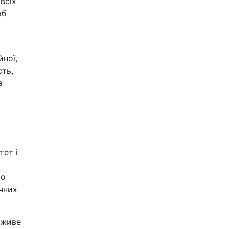
всіх
об
йної,
сть,
а
тет і
мо
чних
 живе