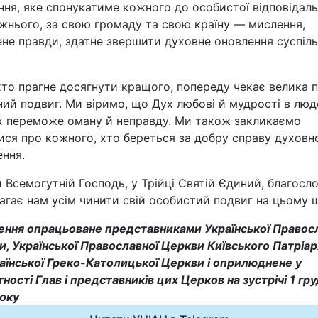
ня, яке спонукатиме кожного до особистої відповідаль
жнього, за свою громаду та свою країну — мислення,
не правди, здатне звершити духовне оновлення суспіл
.
хто прагне досягнути кращого, попереду чекає велика п
ий подвиг. Ми віримо, що Дух любові й мудрості в лю
х переможе оману й неправду. Ми також закликаємо
ися про кожного, хто береться за добру справу духовн
ення.
й Всемогутній Господь, у Трійці Святій Єдиний, благосл
гає нам усім чинити свій особистий подвиг на цьому 
ення опрацьоване представниками Української Правос
, Української Православної Церкви Київського Патріа
раїнської Греко-Католицької Церкви і оприлюднене у
ності Глав і представників цих Церков на зустрічі 1 гр
року