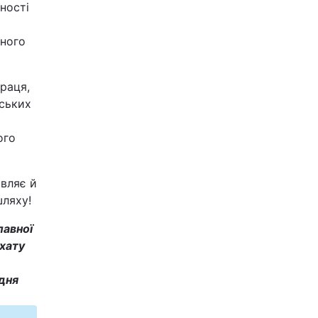
ності
ьного
раця,
дських
ого
овляє й
шляху!
лавної
рхату
удня