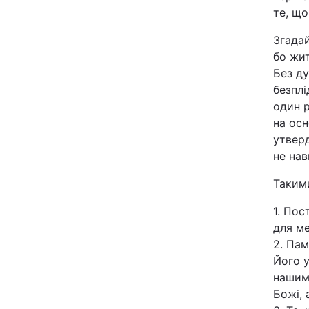
те, що
Згадай
бо жит
Без д
безплі
один 
на осн
утверд
не нав
Таким
1. Пос
для ме
2. Пам
Його у
нашим,
Божі, 