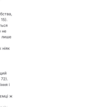
бства,
15).
ться
е не
и лише
 ніяк
ащий
 72).
ння і
м
оємці ж