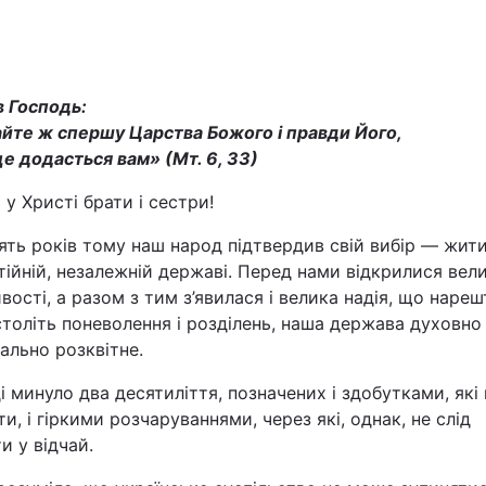
в Господь:
йте ж спершу Царства Божого і правди Його,
це додасться вам» (Мт. 6, 33)
 у Христі брати і сестри!
Війна
ть років тому наш народ підтвердив свій вибір — жити
ійній, незалежній державі. Перед нами відкрилися вели
Політика
ості, а разом з тим з’явилася і велика надія, що нарешт
століть поневолення і розділень, наша держава духовно
Світ
ально розквітне.
і минуло два десятиліття, позначених і здобутками, які
ти, і гіркими розчаруваннями, через які, однак, не слід
и у відчай.