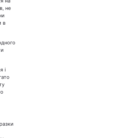
ся на
в, не
ни
и в
одного
ти
я і
гато
ту
го
оразки