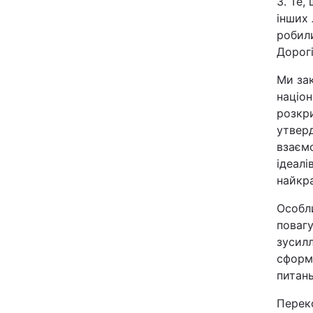
3. Те,
інших 
робили
Дорогі
Ми зак
націон
розкр
утверд
взаєм
ідеалі
найкра
Особли
повагу
зусил
сформ
питань
Переко