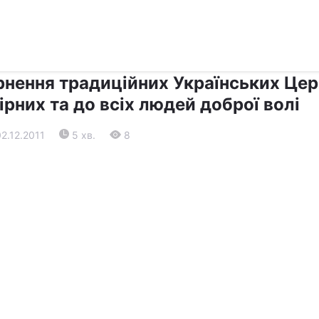
›
›
Релігії
Діалог
рнення традиційних Українських Це
ірних та до всіх людей доброї волі
02.12.2011
5 хв.
8