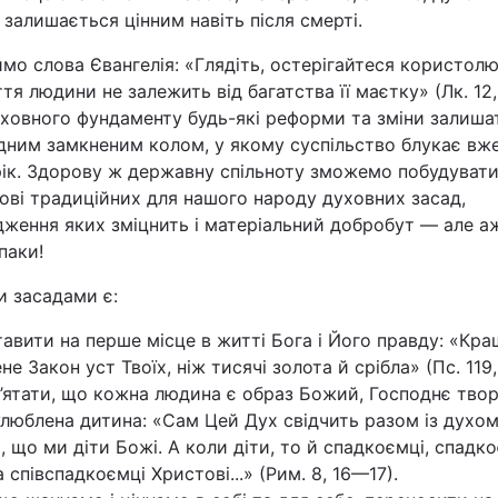
 залишається цінним навіть після смерті.
мо слова Євангелія: «Глядіть, остерігайтеся користолю
тя людини не залежить від багатства її маєтку» (Лк. 12, 
уховного фундаменту будь-які реформи та зміни залиша
дним замкненим колом, у якому суспільство блукає вж
рік. Здорову ж державну спільноту зможемо побудуват
ові традиційних для нашого народу духовних засад,
ження яких зміцнить і матеріальний добробут — але аж
паки!
и засадами є:
тавити на перше місце в житті Бога і Його правду: «Кр
не Закон уст Твоїх, ніж тисячі золота й срібла» (Пс. 119,
’ятати, що кожна людина є образ Божий, Господнє творі
люблена дитина: «Сам Цей Дух свідчить разом із духо
 що ми діти Божі. А коли діти, то й спадкоємці, спадк
а співспадкоємці Христові...» (Рим. 8, 16—17).