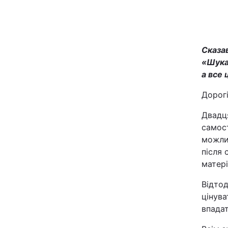
Сказа
«Шука
а все 
Дорогі
Головна
Двадця
самост
Україна
можлив
після 
Економіка
матері
Відтод
Екологія
цінува
впадат
РЕГІОНИ