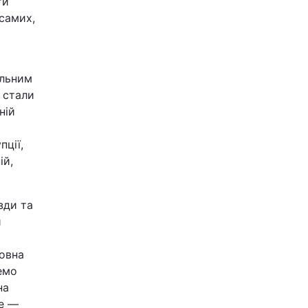
ти
 самих,
альним
 стали
ній
пції,
ій,
зди та
и
ховна
емо
на
не —