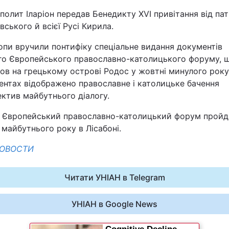
олит Іларіон передав Бенедикту XVI привітання від пат
Львів
ського й всієї Русі Кирила.
опи вручили понтифіку спеціальне видання документів
Харків
го Європейського православно-католицького форуму, 
в на грецькому острові Родос у жовтні минулого року
ентах відображено православне і католицьке бачення
ктив майбутнього діалогу.
Наука
й Європейський православно-католицький форум пройд
 майбутнього року в Лісабоні.
Лайт
НОВОСТИ
Інциденти
Читати УНІАН в Telegram
Туризм
УНІАН в Google News
Погода