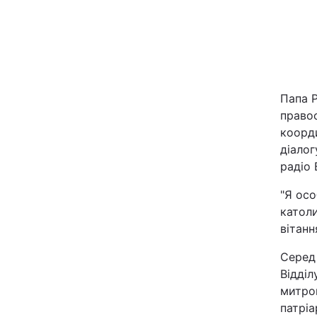
Папа Р
правос
коорди
Головна
діало
радіо 
Україна
"Я ос
католи
Економіка
вітанн
Серед 
Екологія
Відділ
митро
РЕГІОНИ
патріа