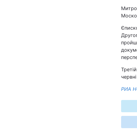
Митроп
Київ
Москов
Єписк
Дніпро
Друго
Одеса
пройшо
докум
перспе
Спорт
Треті
червні
Техно і зв'язок
РИА 
Зброя
Здоров'я
Цікавинки