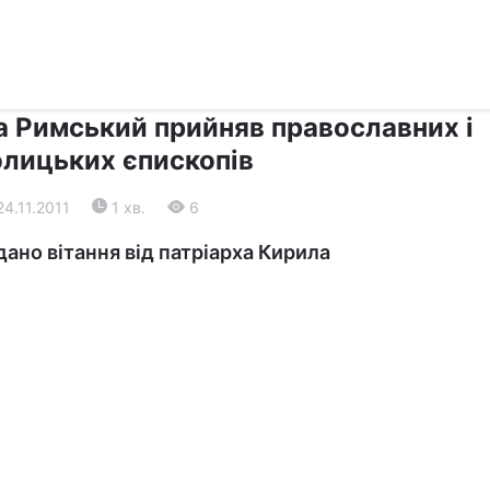
›
›
Релігії
Діалог
а Римський прийняв православних і
олицьких єпископів
24.11.2011
1 хв.
6
ано вітання від патріарха Кирила