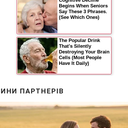
Статті
Думки
Вакансії
Фотобанк
Пресцентр