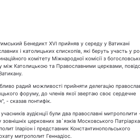
имський Бенедикт XVI прийняв у середу у Ватикані
лавних і католицьких єпископів, які беруть участь у ро
наційного комітету Міжнародної комісії з богословськ
Війна
гу між Католицькою та Православними церквами, повід
Ватикану.
Політика
обливо радий можливості прийняти делегацію правосла
цького форуму, до членів якої звертаю своє сердечне
Світ
я", - сказав понтифік.
учасників аудієнції були два православні митрополити -
у зовнішніх церковних зв`язків Московського Патріарх
полит Іларіон і представник Константинопольського
рхату митрополит Геннадіос.