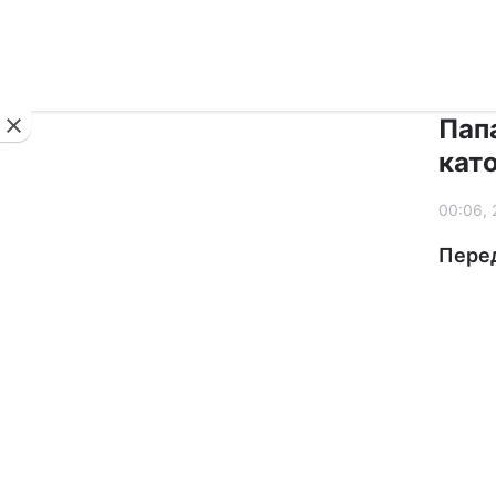
Новини
Пап
кат
00:06, 
Перед