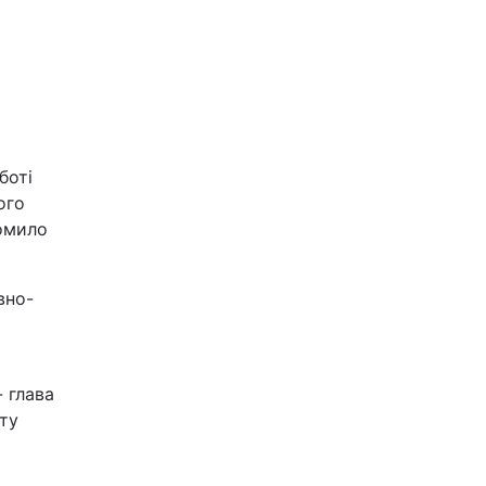
боті
ого
омило
вно-
 глава
ату