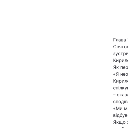
Глава 
Свято
зустрі
Головна
Кирил
Як пер
«Я не
Україна
Кирило
спілку
Економіка
– сказ
сподів
Екологія
«Ми ма
відбув
Якщо х
РЕГІОНИ