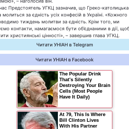
мою», – наголосив він.
час Предстоятель УГКЦ зазначив, що Греко-католицька
Львів
 молиться за єдність усіх конфесій в Україні. «Кожного
водимо тиждень молитви за єдність. Крім того, ми
Харків
уємо контакти, намагаємося бути об’єднаними в дії, що
ити християнські цінності», – завершив глава УГКЦ.
Читати УНІАН в Telegram
Читати УНІАН в Facebook
Наука
Лайт
Інциденти
Туризм
Погода