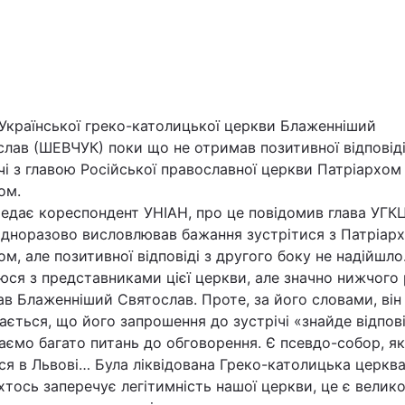
Української греко-католицької церкви Блаженніший
слав (ШЕВЧУК) поки що не отримав позитивної відповід
чі з главою Російської православної церкви Патріархом
Війна
ом.
едає кореспондент УНІАН, про це повідомив глава УГКЦ
одноразово висловлював бажання зустрітися з Патріар
Політика
м, але позитивної відповіді з другого боку не надійшло
юся з представниками цієї церкви, але значно нижчого 
Світ
ав Блаженніший Святослав. Проте, за його словами, він
ається, що його запрошення до зустрічі «знайде відпові
ємо багато питань до обговорення. Є псевдо-собор, я
ся в Львові… Була ліквідована Греко-католицька церква
тось заперечує легітимність нашої церкви, це є велик