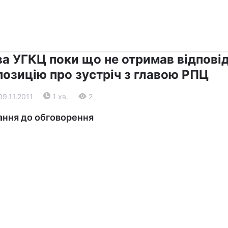
›
›
Релігії
Діалог
а УГКЦ поки що не отримав відповід
позицію про зустріч з главою РПЦ
09.11.2011
1 хв.
2
ання до обговорення