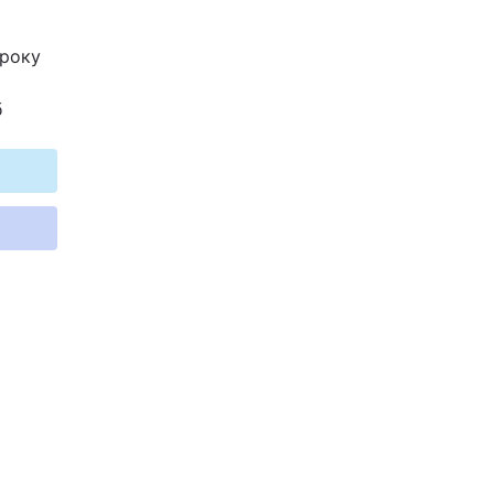
 року
б