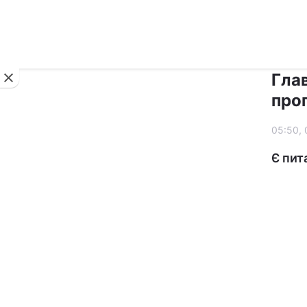
Новини
Глав
про
05:50, 
Є пит