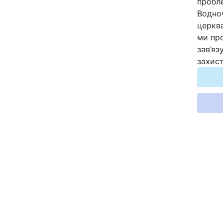
пробле
Водно
Київ
церква
ми про
Дніпро
зав’яз
захист
Одеса
Спорт
Техно і зв'язок
Зброя
Здоров'я
Цікавинки