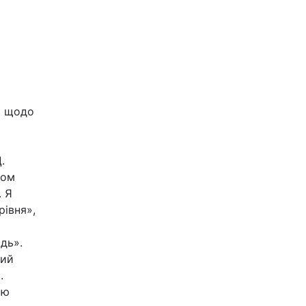
і щодо
.
хом
. Я
рівня»,
дь».
кий
.
ою