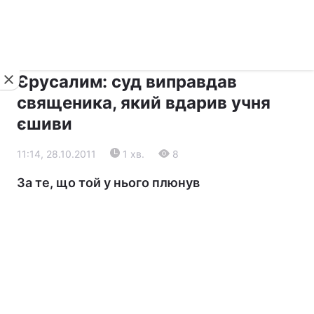
›
›
Новини
Релігії
Діалог
Єрусалим: суд виправдав
священика, який вдарив учня
єшиви
11:14, 28.10.2011
1 хв.
8
За те, що той у нього плюнув