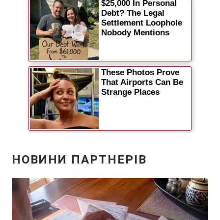
Відео з Youtube
Статті
Інтерв'ю
Думки
Архів
Вакансії
Контакти
ПОСЛУГИ
Реклама на сайті
Фотобанк
Моніторинг
Пресцентр