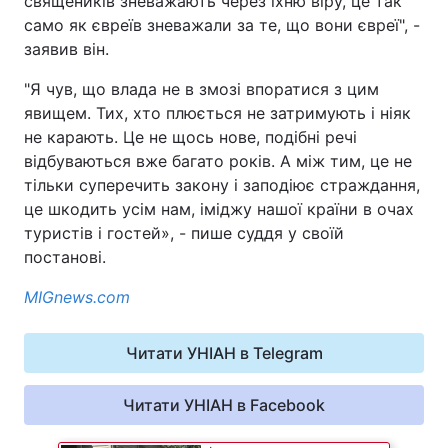
священиків зневажають через їхню віру, це так
само як євреїв зневажали за те, що вони євреї", -
заявив він.
Київ
Львів
"Я чув, що влада не в змозі впоратися з цим
Дніпро
Харків
явищем. Тих, хто плюється не затримують і ніяк
не карають. Це не щось нове, подібні речі
Одеса
відбуваються вже багато років. А між тим, це не
тільки суперечить закону і заподіює страждання,
це шкодить усім нам, іміджу нашої країни в очах
Спорт
Наука
туристів і гостей», - пише суддя у своїй
постанові.
Техно і зв'язок
Лайт
MIGnews.com
Зброя
Інциденти
Читати УНІАН в Telegram
Здоров'я
Туризм
Читати УНІАН в Facebook
Цікавинки
Погода