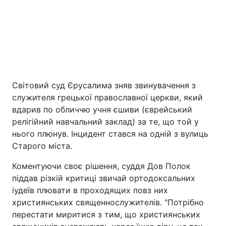
Світовий суд Єрусалима зняв звинувачення з
служителя грецької православної церкви, який
Головна
Війна
вдарив по обличчю учня єшиви (єврейський
релігійний навчальний заклад) за те, що той у
Україна
Політика
нього плюнув. Інцидент стався на одній з вулиць
Старого міста.
Економіка
Світ
Коментуючи своє рішення, суддя Дов Полок
піддав різкій критиці звичай ортодоксальних
Екологія
іудеїв плювати в проходящих повз них
християнських священнослужителів. "Потрібно
перестати миритися з тим, що християнських
РЕГІОНИ